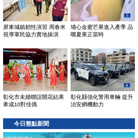
屏東城鎮韌性演習 周春米
埔心金蜜芒果進入產季 品
視導軍民協力實地操演
嚐夏果正當時
彰化市未婚聯誼開花結果
彰化縣強化警用車輛 提升
牽成10對佳偶
治安網機動力
今日整點新聞