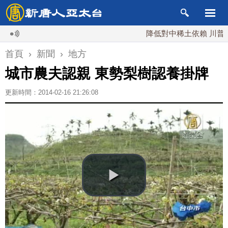
降低對中稀土依賴 川普宣布礦
首頁
›
新聞
›
地方
城市農夫認親 東勢梨樹認養掛牌
更新時間：2014-02-16 21:26:08