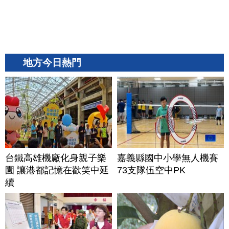
地方今日熱門
台鐵高雄機廠化身親子樂
嘉義縣國中小學無人機賽
園 讓港都記憶在歡笑中延
73支隊伍空中PK
續