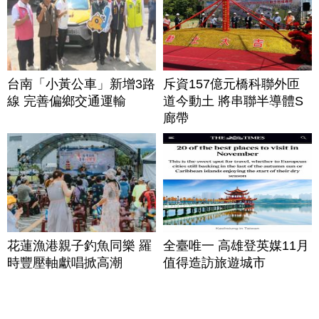
台南「小黃公車」新增3路
斥資157億元橋科聯外匝
線 完善偏鄉交通運輸
道今動土 將串聯半導體S
廊帶
花蓮漁港親子釣魚同樂 羅
全臺唯一 高雄登英媒11月
時豐壓軸獻唱掀高潮
值得造訪旅遊城市