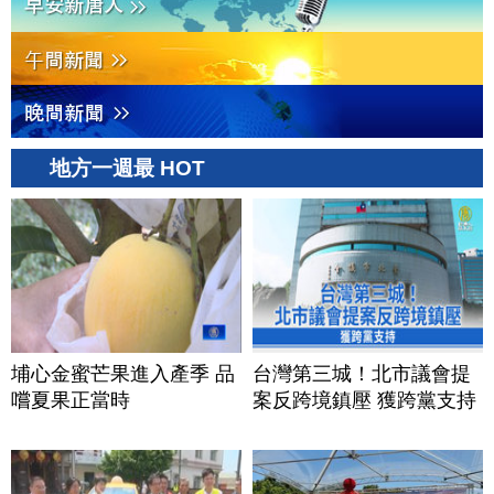
地方一週最 HOT
埔心金蜜芒果進入產季 品
台灣第三城！北市議會提
嚐夏果正當時
案反跨境鎮壓 獲跨黨支持