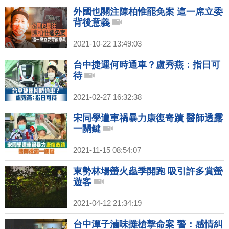
外國也關注陳柏惟罷免案 這一席立委
背後意義
2021-10-22 13:49:03
台中捷運何時通車？盧秀燕：指日可
待
2021-02-27 16:32:38
宋同學遭車禍暴力康復奇蹟 醫師透露
一關鍵
2021-11-15 08:54:07
東勢林場螢火蟲季開跑 吸引許多賞螢
遊客
2021-04-12 21:34:19
台中潭子滷味攤槍擊命案 警：感情糾