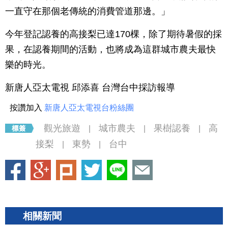
一直守在那個老傳統的消費管道那邊。」
今年登記認養的高接梨已達170棵，除了期待暑假的採
果，在認養期間的活動，也將成為這群城市農夫最快
樂的時光。
新唐人亞太電視 邱添喜 台灣台中採訪報導
按讚加入
新唐人亞太電視台粉絲團
觀光旅遊
城市農夫
果樹認養
高
|
|
|
接梨
東勢
台中
|
|
相關新聞