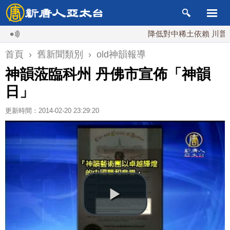
降低對中稀土依賴 川普宣布
首頁
›
舊新聞類別
›
old神韻報導
神韻蒞臨科州 丹佛市宣佈「神韻
日」
更新時間：2014-02-20 23:29:20