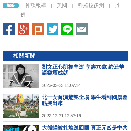
神韻報導
美國
科羅拉多州
丹
|
|
|
佛
相關新聞
劉文正心肌梗塞逝 享壽70歲 締造華
語樂壇成就
2023-02-23 11:07:14
北一女首演驚艷全場 學生看到國旗差
點哭出來
2022-12-31 12:53:19
大熊貓被扎堆送回國 真正元凶是中共