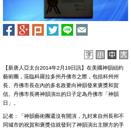
【新唐人亞太台2014年2月19日訊】在美國神韻紐約
藝術團，蒞臨科羅拉多州丹佛市之際，包括科州州
長、丹佛市長在內的多名政要向神韻發來褒獎和賀
信。丹佛市長將神韻演出的日子定為丹佛市「神韻
日」。
記者：「神韻藝術團還沒有開演，九封來自州長和不
同城市的祝賀和褒獎信就發到了神韻演出主辦方的手