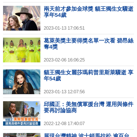
兩天前才參加金球獎 貓王獨生女驟逝
享年54歲
2023-01-13 17:06:51
葛萊美獎主要得獎名單一次看 碧昂絲
奪4獎
2023-02-06 16:06:25
貓王獨生女麗莎瑪莉普里斯萊驟逝 享
年54歲
2023-01-13 12:07:56
邱國正：美無償軍援台灣 運用與條件
要再討論協商
2022-12-08 17:40:07
展現台灣精神 波士頓馬拉松 逾百台