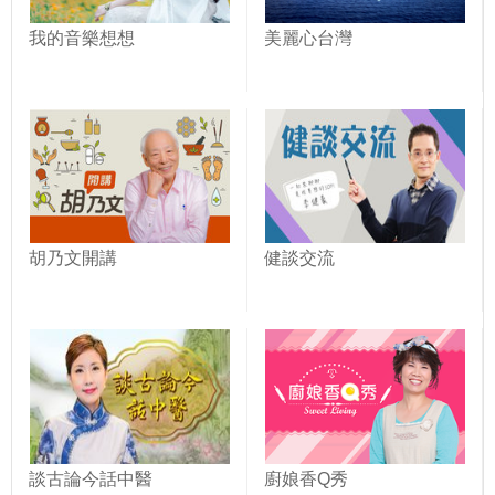
我的音樂想想
美麗心台灣
胡乃文開講
健談交流
談古論今話中醫
廚娘香Q秀