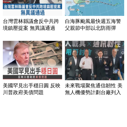
台灣雲林縣議會反中共跨
白海豚颱風最快週五海警
境鎮壓提案 無異議通過
父親節中部以北防雨彈
美國罕見出手穩日圓 反映
未來戰場聚焦通信韌性 美
川普政府美債問題
無人機優勢計劃台廠列入