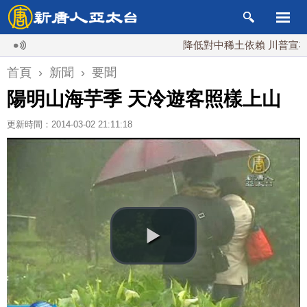
降低對中稀土依賴 川普宣布礦業投
首頁
›
新聞
›
要聞
陽明山海芋季 天冷遊客照樣上山
更新時間：2014-03-02 21:11:18