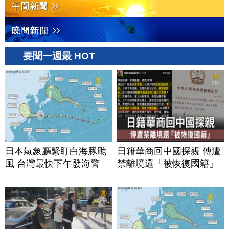
要聞一週最 HOT
日本氣象廳緊盯白海豚颱
日籍華商回中國探親 傳遭
風 台灣最快下午發海警
禁離境還「被恢復國籍」