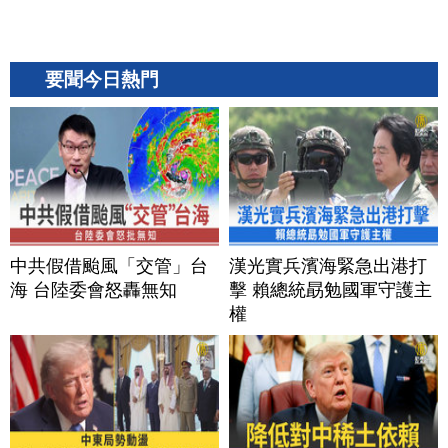
要聞今日熱門
中共假借颱風「交管」台
漢光實兵濱海緊急出港打
海 台陸委會怒轟無知
擊 賴總統勗勉國軍守護主
權