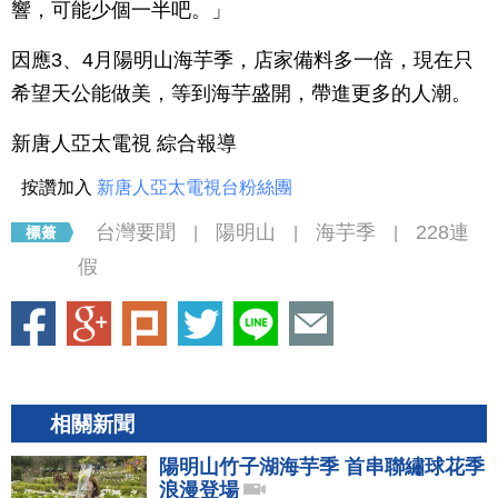
響，可能少個一半吧。」
因應3、4月陽明山海芋季，店家備料多一倍，現在只
希望天公能做美，等到海芋盛開，帶進更多的人潮。
新唐人亞太電視 綜合報導
按讚加入
新唐人亞太電視台粉絲團
台灣要聞
陽明山
海芋季
228連
|
|
|
假
相關新聞
陽明山竹子湖海芋季 首串聯繡球花季
浪漫登場