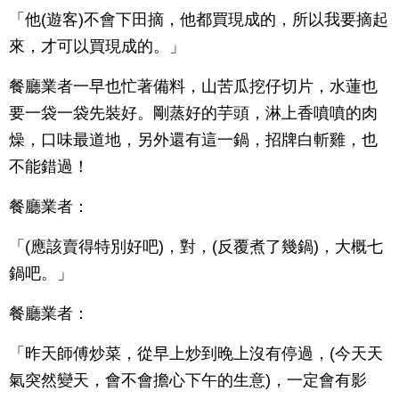
「他(遊客)不會下田摘，他都買現成的，所以我要摘起
來，才可以買現成的。」
餐廳業者一早也忙著備料，山苦瓜挖仔切片，水蓮也
要一袋一袋先裝好。剛蒸好的芋頭，淋上香噴噴的肉
燥，口味最道地，另外還有這一鍋，招牌白斬雞，也
不能錯過！
餐廳業者：
「(應該賣得特別好吧)，對，(反覆煮了幾鍋)，大概七
鍋吧。」
餐廳業者：
「昨天師傅炒菜，從早上炒到晚上沒有停過，(今天天
氣突然變天，會不會擔心下午的生意)，一定會有影