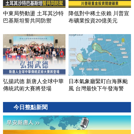
中東局勢動盪 土耳其沙特
降低對中稀土依賴 川普宣
巴基斯坦誓共同防禦
布礦業投資20億美元
弘揚武德 新唐人全球中華
日本氣象廳緊盯白海豚颱
傳統武術大賽將登場
風 台灣最快下午發海警
今日整點新聞