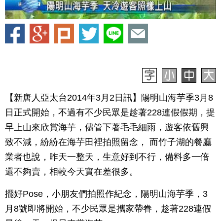
【新唐人亞太台2014年3月2日訊】陽明山海芋季3月8
日正式開始，不過有不少民眾是趁著228連假假期，提
早上山來欣賞海芋，儘管下著毛毛細雨，遊客依舊興
致不減，紛紛在海芋田裡拍照留念， 而竹子湖的餐廳
業者也說，昨天一整天，生意好到不行，備料多一倍
還不夠賣，相較今天實在差很多。
擺好Pose，小朋友們拍照作紀念，陽明山海芋季，3
月8號即將開始，不少民眾是攜家帶眷，趁著228連假