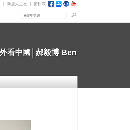
賽
|
新唐人之友
|
節目表
看中國│郝毅博 Ben