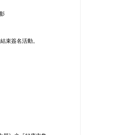
影
即結束簽名活動。