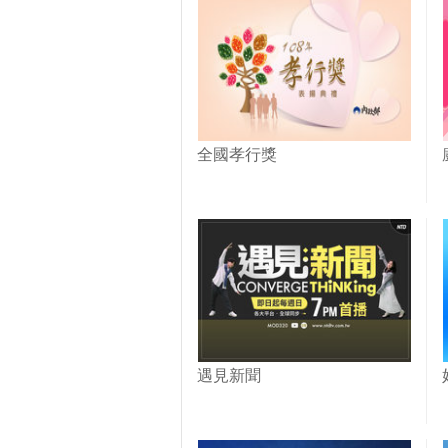
全國孝行獎
遇見新聞