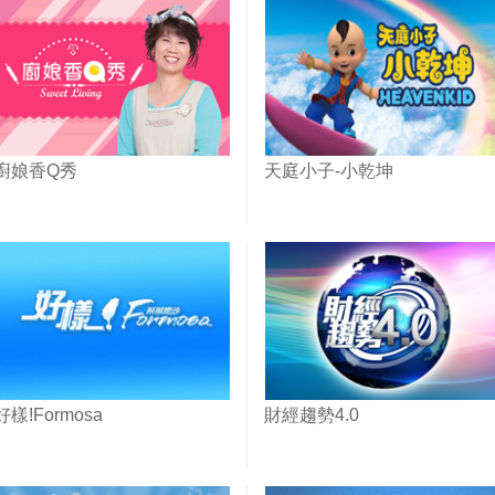
廚娘香Q秀
天庭小子-小乾坤
好樣!Formosa
財經趨勢4.0