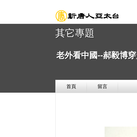
其它專題
老外看中國--郝毅博
首頁
留言