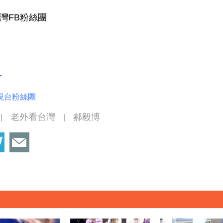
灣FB粉絲團
r
視台粉絲團
老外看台灣
郝毅博
|
|