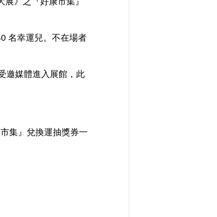
大展》之『好康市集』
 名幸運兒。不在場者
和受邀媒體進入展館，此
康市集』兌換運抽獎券一