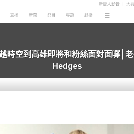
新唐人影音
|
大
直播
新聞
節目
專題
點播
穿越時空到高雄即將和粉絲面對面囉│老外
Hedges