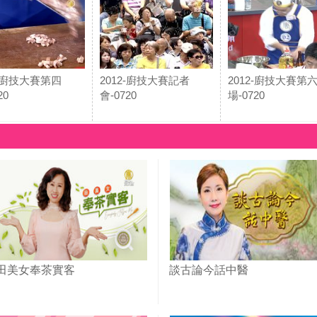
2-廚技大賽第四
2012-廚技大賽記者
2012-廚技大賽第
20
會-0720
場-0720
田美女奉茶實客
談古論今話中醫