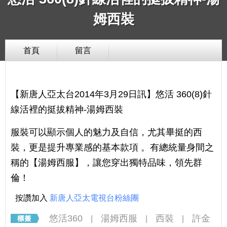
姆西裝
首頁
留言
【新唐人亞太台2014年3月29日訊】悠活 360(8)針
線活裡的挺拔精神-湯姆西裝
服裝可以顯示個人的魅力及自信，尤其畢挺的西
裝，更是提升專業感的基本款項 。有總統量身間之
稱的【湯姆西服】，讓您穿出獨特品味，領先群
倫！
按讚加入
新唐人亞太電視台粉絲團
悠活360
湯姆西服
西裝
許金
|
|
|