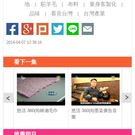
地
駝羊毛
布料
量身客製化
|
|
|
|
品味
看見台灣
台灣產業
|
|
2014-04-07 12:38:16
看下一集
悠活 360(8)林湘毛巾
悠活 360(8)墨染廣告音
悠活 
樂
－『
推薦節目