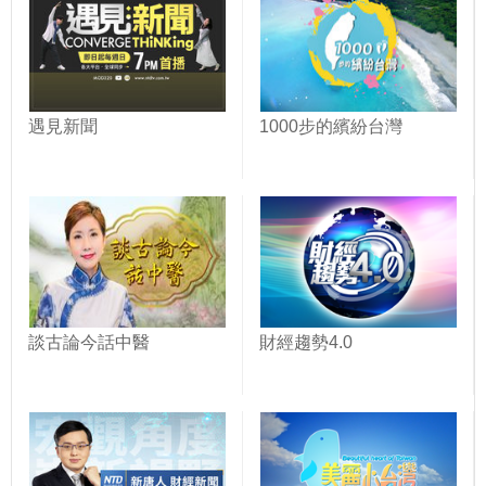
遇見新聞
1000步的繽紛台灣
談古論今話中醫
財經趨勢4.0