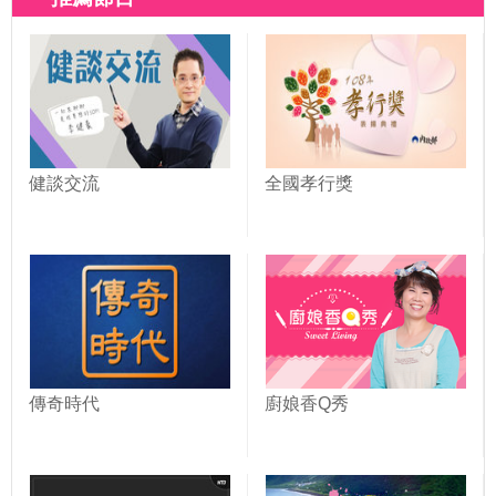
健談交流
全國孝行獎
傳奇時代
廚娘香Q秀