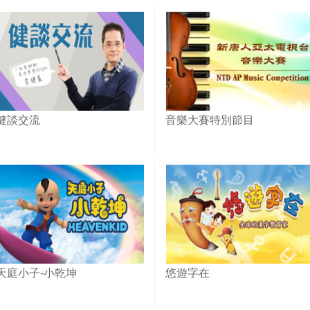
健談交流
音樂大賽特別節目
天庭小子-小乾坤
悠遊字在