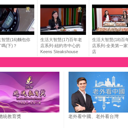
智慧(16)麵包你
生活大智慧(17)百年老
生活大智慧(18)百
嗎(下)？
店系列-紐約市中心的
店系列-全美第一
Keens Steakshouse
店
總統教育獎
老外看中國、老外看台灣