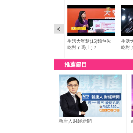
生活大智慧(15)麵包你
生活大
吃對了嗎(上)？
吃對了
推薦節目
新唐人財經新聞