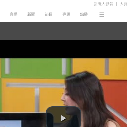
新唐人影音
|
大
直播
新聞
節目
專題
點播