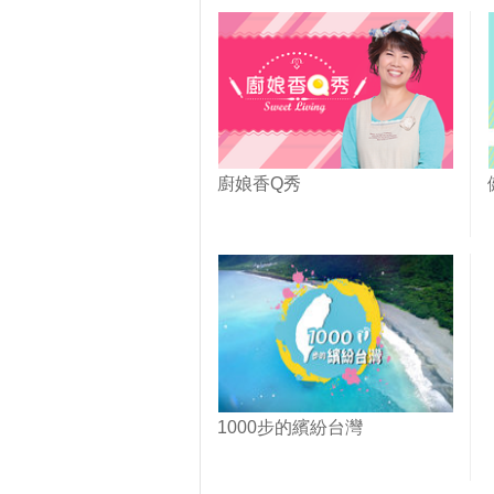
廚娘香Q秀
1000步的繽紛台灣