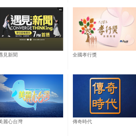
遇見新聞
全國孝行獎
美麗心台灣
傳奇時代