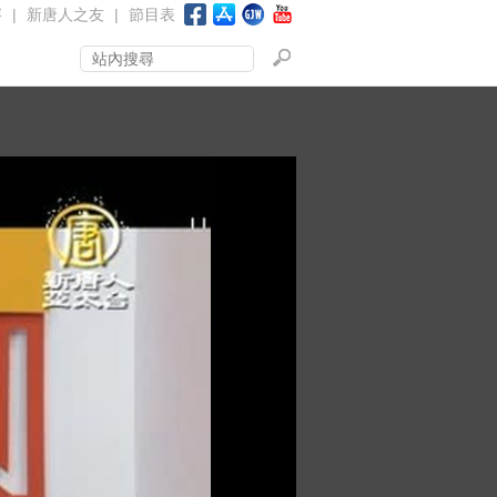
賽
|
新唐人之友
|
節目表