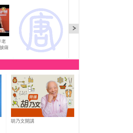
年老
生活大智慧(20)紐約超
生活大智慧(21)飲食失
生活
家披薩
人氣餐廳-傳說中的鐵沙
衡-蔬果汁幫你補養分
蔬果
掌漢堡
胡乃文開講