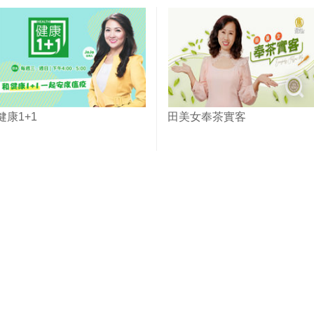
健康1+1
田美女奉茶實客