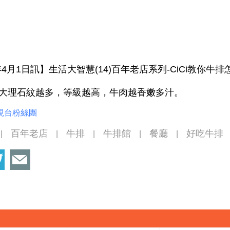
4月1日訊】生活大智慧(14)百年老店系列-CiCi教你牛排
選：大理石紋越多，等級越高，牛肉越香嫩多汁。
視台粉絲團
百年老店
牛排
牛排館
餐廳
好吃牛排
|
|
|
|
|