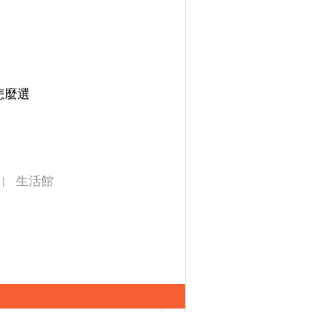
怎麼選
生活館
|