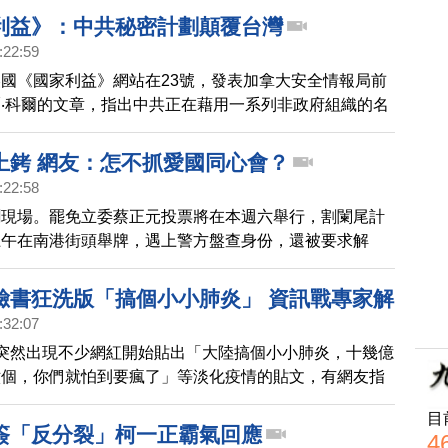
同心會向臥底透露，花錢請人參加活動，以及北京如何在
利益》：中共秘密計劃顛覆台灣
他們。
:22:59
國《國家利益》網站在23號，發表加拿大安全情報局前
‧科爾的文章，指出中共正在藉用一系列非政府組織的名
台灣發起非軍事的「政治戰爭」，不動用武力，「統一」
今天的「透視焦點」。
上銬 網友：怎不抓愛國同心會？
:22:58
聞現場。罷免立委蔡正元投票將在本週六舉行，割闌尾計
上午在南港街頭舉牌，遇上警方盤查身份，還被要求解
名警察壓制其中一位志工，並強行上銬， 壓上警車。這
一旁的志工拍下來Po上網，引起一片熱烈討論，有網友
臉書狂洗版「搞個小小肺炎」 資訊戰專家解
國同心會囂張跋扈，怎麼不見警察上銬？
:32:07
突然出現不少網紅開始貼出「大陸搞個小小肺炎，十幾億
六個，你們就怕到要瘋了」等淡化疫情的貼文，有網友指
年「宣告我的投票意志」的中共統戰手法如出一轍。
目
簽「反分裂」柯一正霸氣回應
4