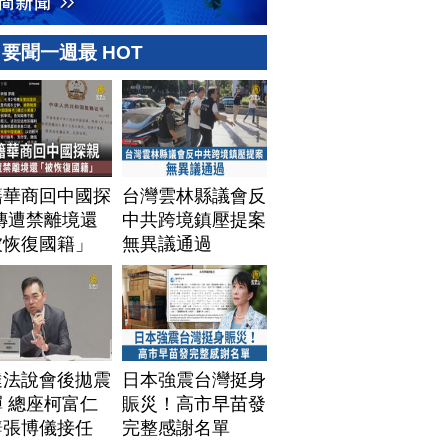
要聞一週最 HOT
籍華商回中國探
台灣雲林縣議會反
傳遭禁離境還
中共跨境鎮壓提案
被恢復國籍」
無異議通過
達法說會後拋震
日本強震台灣挺身
 總座柯富仁
賑災！高市早苗發
辭張博儀接任
完整感謝名單