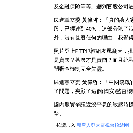
及金融保險等等。聽到官股公司
民進黨立委 黃偉哲：「真的讓人
股，已經達到40%，這部分除了
外，沒有甚麼任何的理由，我覺
照片登上PTT也被網友罵翻天，
是賣國？甚麼才是賣國？而且統
關審查機制完全失靈。
民進黨立委 黃偉哲：「中國統戰
了問題，突顯了這個(國安)監督
國內服貿爭議還沒平息的敏感時
擊。
按讚加入
新唐人亞太電視台粉絲團