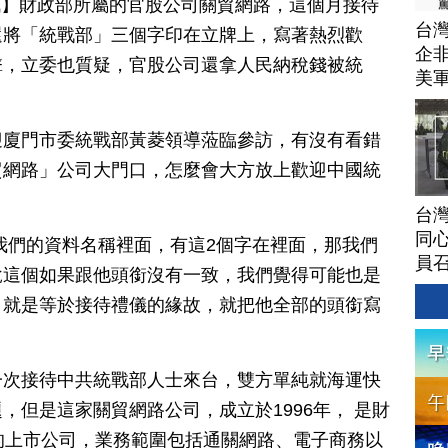
日訊】財政部所屬的官股公司關貿網路，這個月接待
台灣
還將「統戰部」三個字印在立牌上，寫著熱烈歡
企非
擊，立委也質疑，官股公司還拿人民納稅錢被統
美
迎廈門市委統戰部黃菱領導蒞臨參訪，有沒有看錯
貿網路」公司大門口，怎麼會大方放上歡迎中國統
台灣
同心
我們的資料名稱裡面，有這2個字在裡面，那我們
員
說這個如果跟他頭銜沒有一致，我們覺得可能也是
，就是等於接待禮儀的緣故，就把他全部的頭銜寫
一次接待中共統戰部人士來台，雙方單純就海運快
，但是這家關貿網路公司，成立於1996年， 是財
的上市公司，業務範圍包括通關網路、電子商務以