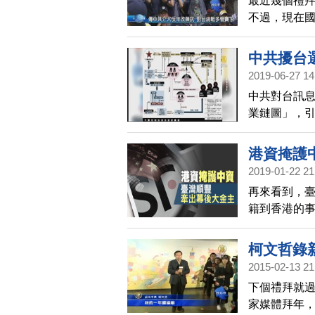
最近幾個禮
不過，現在
言，煽動軍
政府上任後
中共擾台
2019-06-27 14
中共對台訊息
業鏈圖」，
共孤立下，
反對黨領袖
港資掩護
2019-01-22 21
再來看到，
籍到香港的
義，在臺灣
柯文哲錄
2015-02-13 21
下個禮拜就
家媒體拜年