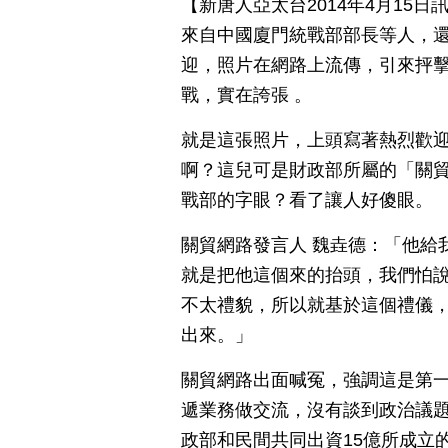
【新唐人亞太台2014年4月15
來自中國廈門統戰部部長等人，
迎，照片在網路上流傳，引來抨
戰，實在誇張 。
就是這張照片，上頭寫著熱烈歡
啊？這兒可是財政部所屬的「關
戰部的字眼？看了讓人好傻眼。
關貿網路發言人 魏垚德：「他給
就是把他這個來的抬頭，我們怕
不太禮貌，所以就基於這個禮儀
出來。」
關貿網路出面喊冤，強調這是第
遞業務做交流，沒有談到政治議題
政部和民間共同出資15億所成立