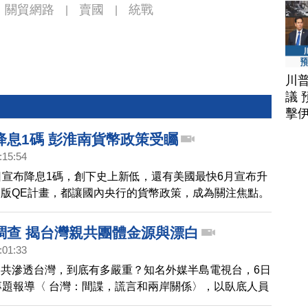
關貿網路
賣國
統戰
|
|
川
議 
擊
降息1碼 彭淮南貨幣政策受矚
:15:54
日宣布降息1碼，創下史上新低，還有美國最快6月宣布升
版QE計畫，都讓國內央行的貨幣政策，成為關注焦點。
南說，何時升息？3月26日央行理監事，會充分討論。
調查 揭台灣親共團體金源與漂白
:01:33
共滲透台灣，到底有多嚴重？知名外媒半島電視台，6日
專題報導〈 台灣：間諜，謊言和兩岸關係〉，以臥底人員
常在台灣引發暴力衝突的親共組織統促黨、愛國同心會的