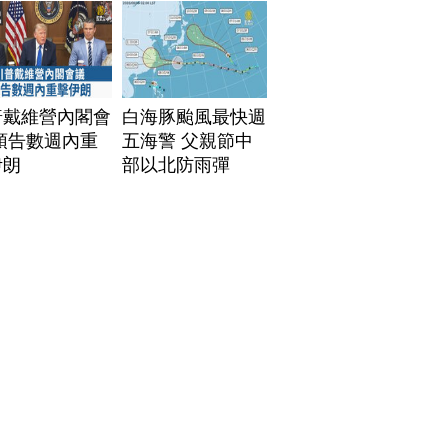
普戴維營內閣會
白海豚颱風最快週
預告數週內重
五海警 父親節中
伊朗
部以北防雨彈