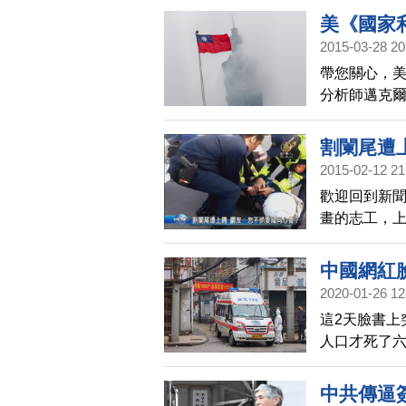
金錢來源，
美《國家
財務上支持
2015-03-28 20
帶您關心，美
分析師邁克爾
義，試圖對
台灣。我們
割闌尾遭
2015-02-12 21
歡迎回到新
畫的志工，
散，結果有4
段畫面全都被
中國網紅
就質疑，愛
2020-01-26 12
析
這2天臉書上
人口才死了
出，這與去
中共傳逼