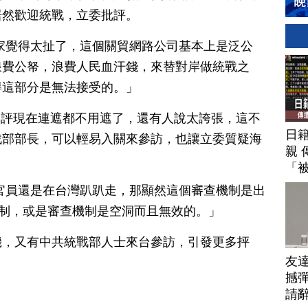
居然歡迎統戰，立委批評。
家覺得太扯了，這個關貿網路公司基本上是泛公
浪費公帑，浪費人民血汗錢，來替對岸做統戰之
得這部分是無法接受的。」
批評現在連遮都不用遮了，還有人說太誇張，這不
日
戰部部長，可以輕易入關來參訪，也讓立委質疑海
親 
「
官員還是在台灣趴趴走，那顯然這個審查機制是出
機制，或是審查機制是空洞而且無效的。」
機，又有中共統戰部人士來台參訪，引發更多抨
友
撼彈
請