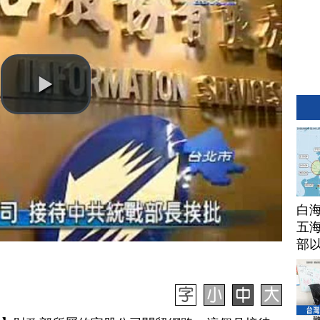
白
五海
部