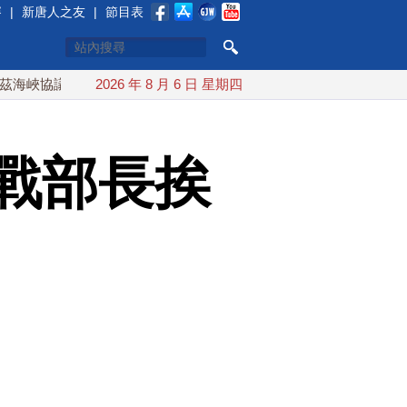
賽
|
新唐人之友
|
節目表
議將達成？伊朗傳不收通行費
2026 年 8 月 6 日 星期四
配合漢光 總統賴清德親登雲豹
戰部長挨