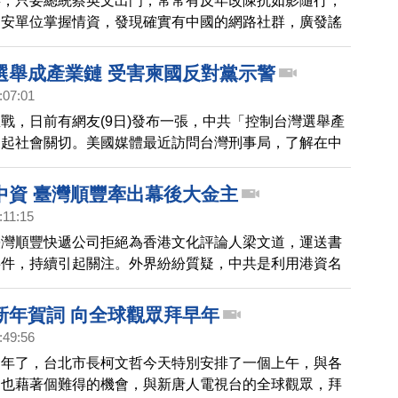
拜，只要總統蔡英文出門，常常有反年改陳抗如影隨行，
國安單位掌握情資，發現確實有中國的網路社群，廣發謠
公教人員，而北京當局，也不斷修改統戰目標族群，在蔡
，明顯拉攏年輕世代，和非綠營執政的地方基層。
選舉成產業鏈 受害柬國反對黨示警
:07:01
戰，日前有網友(9日)發布一張，中共「控制台灣選舉產
引起社會關切。美國媒體最近訪問台灣刑事局，了解在中
台灣跨境查緝假消息的難度。而深受中共影響的柬埔寨，
上周在台北，向台灣選民提出警告與建言。
中資 臺灣順豐牽出幕後大金主
:11:15
臺灣順豐快遞公司拒絕為香港文化評論人梁文道，運送書
事件，持續引起關注。外界紛紛質疑，中共是利用港資名
，行統戰之實。
新年賀詞 向全球觀眾拜早年
:49:56
過年了，台北市長柯文哲今天特別安排了一個上午，與各
，也藉著個難得的機會，與新唐人電視台的全球觀眾，拜