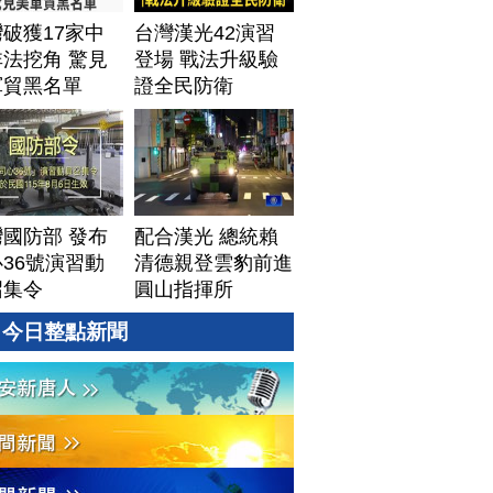
│20260805 (三)
破獲17家中
台灣漢光42演習
法挖角 驚見
登場 戰法升級驗
軍貿黑名單
證全民防衛
國防部 發布
配合漢光 總統賴
36號演習動
清德親登雲豹前進
召集令
圓山指揮所
今日整點新聞