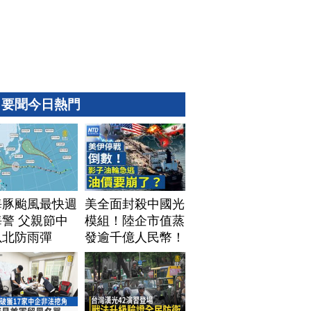
要聞今日熱門
海豚颱風最快週
美全面封殺中國光
警 父親節中
模組！陸企市值蒸
以北防雨彈
發逾千億人民幣！
AI資料中心供應鏈
洗牌？台灣喜迎轉
單！成關鍵樞紐？
｜#財經新聞