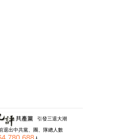
引發三退大潮
前退出中共黨、團、隊總人數
64,780,688
人