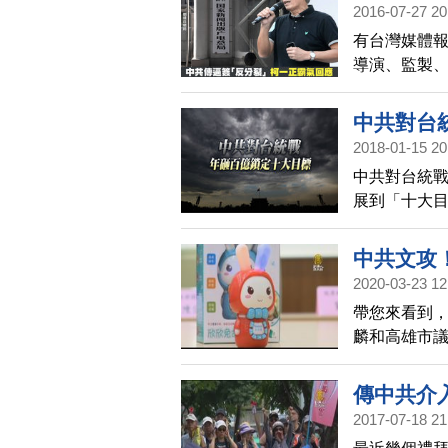
2016-07-27 20
有台灣媒體
導演、監製
否則無法在
局不該再拿
中共對台
清，誰才是
2018-01-15 20
中共對台統
展到「十大
無孔不入的
民主制度，
中共文攻
2020-03-23 12
帶您來看到，
麟和高雄市
對幼兒有聲
制。趙天麟
傳中共介
2017-07-18 21