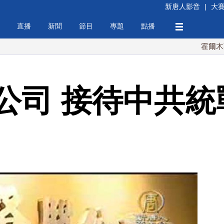
新唐人影音
|
大
直播
新聞
節目
專題
點播
霍爾木茲海峽協
公司 接待中共統