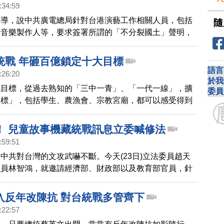
:34:59
報導，說中共廣電總局針對台港演藝工作相關人員，包括
隨
、音樂製作人等，要求簽署所謂的「不分裂國土」聲明，
中國進行演藝活動，對此，網路上一片罵聲，認為廣電總
藝人開刀；不過，台灣導演柯一正霸氣回應，要幫大家認
統戰 年砸百億鎖定十大目標
分裂國土。
語言
:26:20
於我
戰目標，從過去熟知的「三中一青」、「一代一線」，擴
委員
目標」，包括學生、農漁會、宗教宮廟，都可以感受得到
統戰企圖，學者就認為，中共利用台灣的民主自由，反對
應該要有民主防衛機制入法，解決這個問題。
！ 兒童故事機藏統戰訊息立委喊修法
:59:51
中共對台灣的文攻武嚇不斷。今天(23日)立法委員趙天
議員林智鴻，就邀請經濟部、財政部以及教育部官員，針
玩具中，出現的統戰訊息，來討論能用什麼措施去做限
表示，未來希望快速展開修法，管制中共洗腦玩具。
入反年改陳抗 對台統戰多管齊下
:22:57