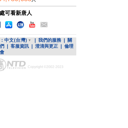
處可看新唐人
：
中文(台灣)
|
我們的服務
|
關
們
|
客服資訊
|
澄清與更正
|
倫理
會
Copyright ©2002-2023