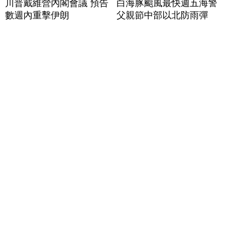
川普戴維營內閣會議 預告
白海豚颱風最快週五海警
數週內重擊伊朗
父親節中部以北防雨彈