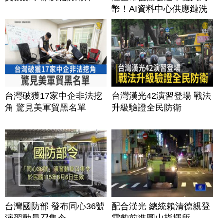
幣！AI資料中心供應鏈洗
牌？台灣喜迎轉單！成關
鍵樞紐？｜#財經新聞
│20260805 (三)
台灣破獲17家中企非法挖
台灣漢光42演習登場 戰法
角 驚見美軍貿黑名單
升級驗證全民防衛
台灣國防部 發布同心36號
配合漢光 總統賴清德親登