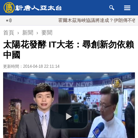
霍爾木茲海峽協議將達成？伊朗傳不收通行費
首頁
›
新聞
›
要聞
太陽花發酵 IT大老：尋創新勿依賴
中國
更新時間：2014-04-18 22:11:14