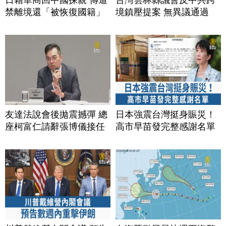
禁離境還「被恢復國籍」
境鎮壓提案 無異議通過
友達法說會後拋震撼彈 總
日本強震台灣挺身賑災！
座柯富仁請辭張博儀接任
高市早苗發完整感謝名單