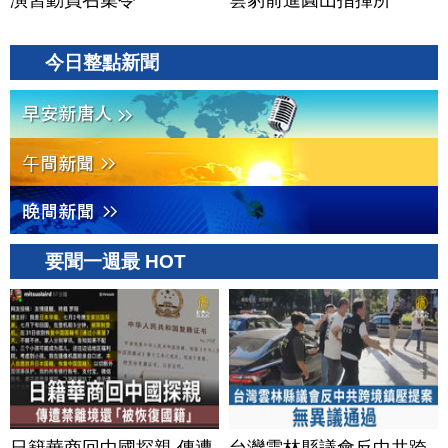
演習動員召集令
雲豹前進圓山指揮所
今日整點新聞
要聞一週最 HOT
日籍華商回中國探親 傳遭
台灣雲林縣議會反中共跨