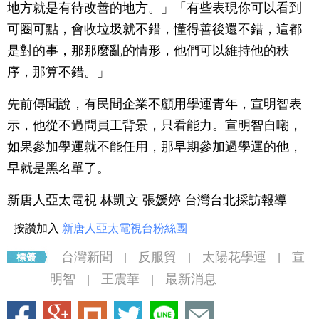
地方就是有待改善的地方。」「有些表現你可以看到
可圈可點，會收垃圾就不錯，懂得善後還不錯，這都
是對的事，那那麼亂的情形，他們可以維持他的秩
序，那算不錯。」
先前傳聞說，有民間企業不顧用學運青年，宣明智表
示，他從不過問員工背景，只看能力。宣明智自嘲，
如果參加學運就不能任用，那早期參加過學運的他，
早就是黑名單了。
新唐人亞太電視 林凱文 張媛婷 台灣台北採訪報導
按讚加入
新唐人亞太電視台粉絲團
台灣新聞
反服貿
太陽花學運
宣
|
|
|
明智
王震華
最新消息
|
|