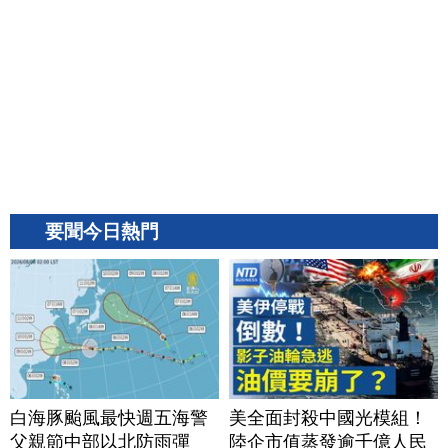
要聞今日熱門
白海豚颱風最快週五海警
美全面封殺中國光模組！
父親節中部以北防雨彈
陸企市值蒸發逾千億人民