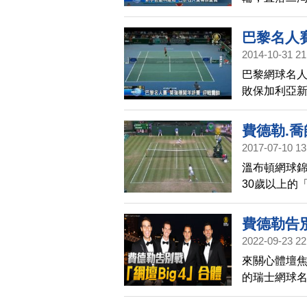
兒子的悄悄
巴黎名人
2014-10-31 21
巴黎網球名
敗保加利亞
的塞爾維亞
費德勒.喬
2017-07-10 13
溫布頓網球錦
30歲以上的
壇「4大天王
的盛況。上一
費德勒告別
2022-09-23 22
來關心體壇焦
的瑞士網球名
日凌晨3點2