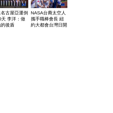
進名古屋亞運倒
NASA台裔太空人
0天 李洋：做
攜手職棒會長 紐
強的後盾
約大都會台灣日開
球