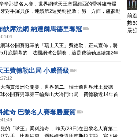
)在辛辛那提名人賽，世界網球天王塞爾維亞的喬科維奇爆
牙對手羅貝多，連續第2週受到挫敗；另一方面，盧彥勳
前
)才在辛辛那提網賽擊敗排名第5的捷克名將柏迪奇後，可惜
數6
輪比賽失利敗給義大利對手佛吉尼尼。
布缺席法網 納達爾馬德里奪冠
最
:04:04
洲網球公開賽冠軍的「瑞士天王」費德勒，正式宣佈，將
5月底開幕的，法國網球公開賽，這是費德勒連續第2年
土大賽。
天王費德勒出局 小威晉級
:37:12
球大滿貫澳洲公開賽，世界第二、瑞士前世界球王費德
球公開賽男單第三輪爆出大冷門出局，費德勒近14年首
強止步。女單方面，小威廉姆斯則有驚無險晉級32強。
科維奇 巴黎名人賽奪勝慶賀
:41:49
兒的「球王」喬科維奇 ，昨天(28日)在巴黎名人賽第二
淘汰對手。比賽結束，喬科維奇還用南斯拉夫語，寫下給