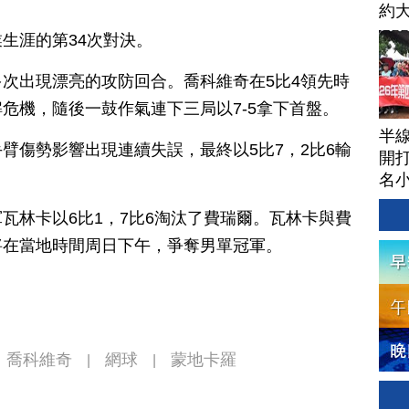
約
球
生涯的第34次對決。
次出現漂亮的攻防回合。喬科維奇在5比4領先時
危機，隨後一鼓作氣連下三局以7-5拿下首盤。
半
臂傷勢影響出現連續失誤，最終以5比7，2比6輸
開打
名
瓦林卡以6比1，7比6淘汰了費瑞爾。瓦林卡與費
將在當地時間周日下午，爭奪男單冠軍。
喬科維奇
網球
蒙地卡羅
|
|