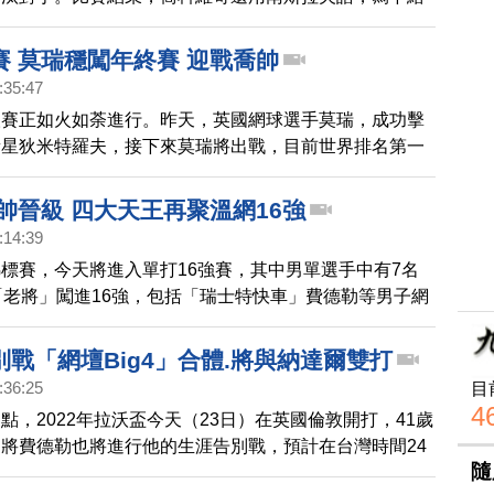
話。
賽 莫瑞穩闖年終賽 迎戰喬帥
:35:47
人賽正如火如荼進行。昨天，英國網球選手莫瑞，成功擊
新星狄米特羅夫，接下來莫瑞將出戰，目前世界排名第一
好手喬科維奇。
帥晉級 四大天王再聚溫網16強
:14:39
標賽，今天將進入單打16強賽，其中男單選手中有7名
「老將」闖進16強，包括「瑞士特快車」費德勒等男子網
」都踏上溫布頓第二周賽程，這是相隔3年以來再度燃起
次4人都打入溫布頓16強，是2014年。
戰「網壇Big4」合體.將與納達爾雙打
:36:25
目
4
點，2022年拉沃盃今天（23日）在英國倫敦開打，41歲
將費德勒也將進行他的生涯告別戰，預計在台灣時間24
隨
0分開打。費德勒退役的最後一戰，只會打一場雙打，搭