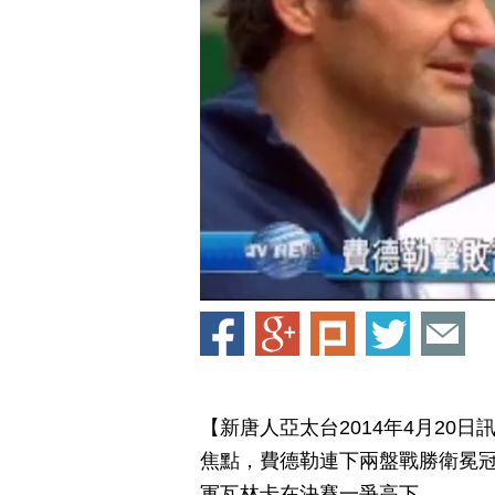
【新唐人亞太台2014年4月20
焦點，費德勒連下兩盤戰勝衛冕
軍瓦林卡在決賽一爭高下。