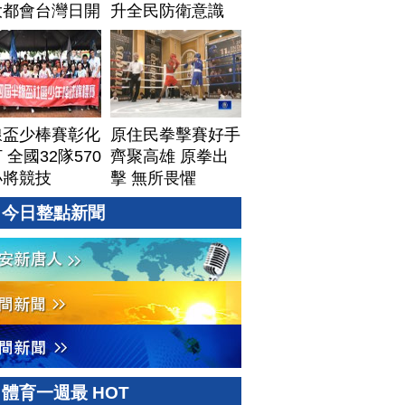
大都會台灣日開
升全民防衛意識
線盃少棒賽彰化
原住民拳擊賽好手
 全國32隊570
齊聚高雄 原拳出
小將競技
擊 無所畏懼
今日整點新聞
體育一週最 HOT