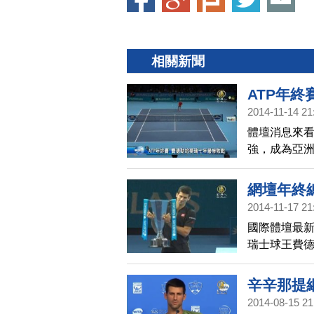
相關新聞
ATP年終
2014-11-14 21
體壇消息來看
強，成為亞洲
0、6：1直
網壇年終
2014-11-17 21
國際體壇最新
瑞士球王費
喬科維奇，
辛辛那提
2014-08-15 21