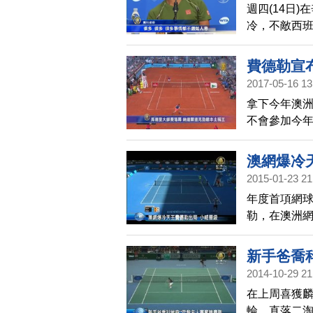
週四(14日
冷，不敵西班
前天(13日
在昨天第三
費德勒宣
2017-05-16 13
拿下今年澳
不會參加今年
缺席這場紅
澳網爆冷
2015-01-23 21
年度首項網
勒，在澳洲網
度在澳網32
新手爸喬
2014-10-29 21
在上周喜獲麟
輪，直落二