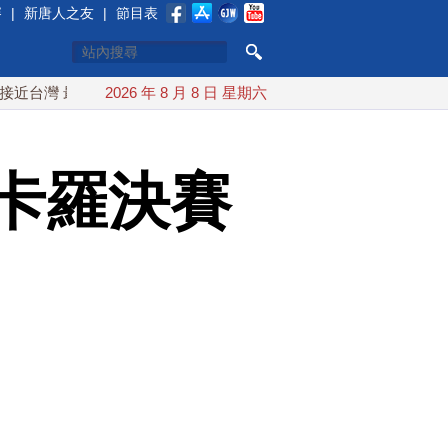
賽
|
新唐人之友
|
節目表
 最快9日可能登陸中國
2026 年 8 月 8 日 星期六
台灣漢光首結合城鎮演習 AIT連續發
卡羅決賽