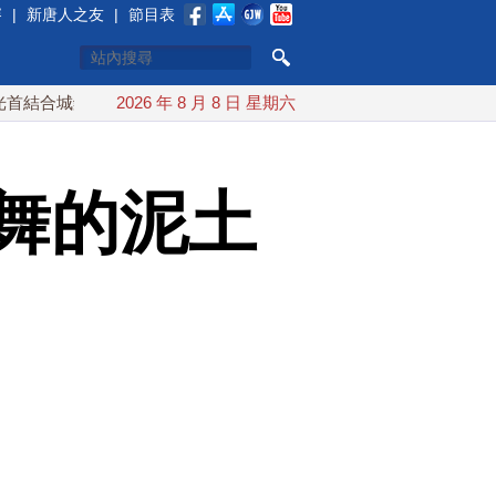
賽
|
新唐人之友
|
節目表
鎮演習 AIT連續發文讚「韌性台灣」
2026 年 8 月 8 日 星期六
搞分化？美情報：普京最
舞的泥土