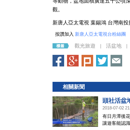
等動物，盆地面積廣達五十公頃
觀。
新唐人亞太電視 葉錫鴻 台灣南
按讚加入
新唐人亞太電視台粉絲團
觀光旅遊
活盆地
|
|
相關新聞
頭社活盆
2018-07-02 21
有日月潭後
讓遊客能認