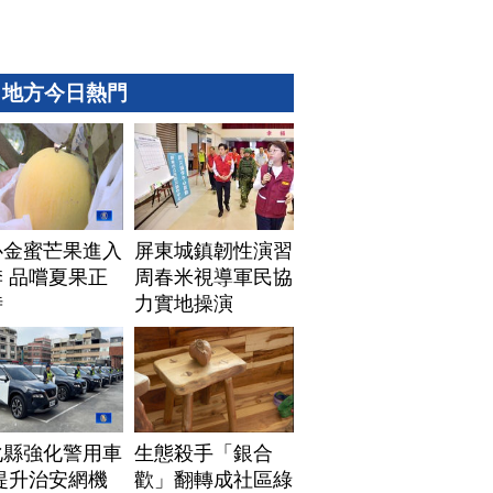
地方今日熱門
心金蜜芒果進入
屏東城鎮韌性演習
 品嚐夏果正
周春米視導軍民協
時
力實地操演
化縣強化警用車
生態殺手「銀合
提升治安網機
歡」翻轉成社區綠