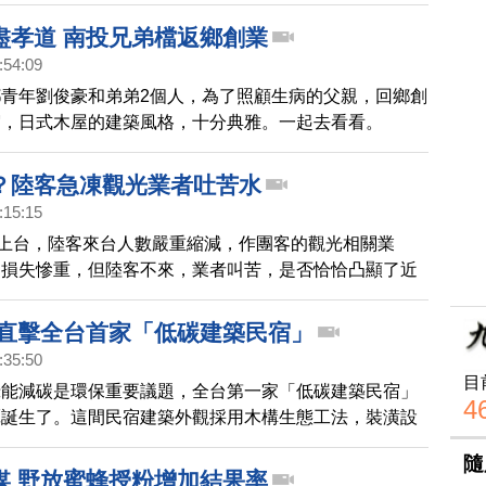
跳的活泥土。一起去看看 ！
盡孝道 南投兄弟檔返鄉創業
:54:09
青年劉俊豪和弟弟2個人，為了照顧生病的父親，回鄉創
宿，日式木屋的建築風格，十分典雅。一起去看看。
？陸客急凍觀光業者吐苦水
:15:15
府上台，陸客來台人數嚴重縮減，作團客的觀光相關業
是損失慘重，但陸客不來，業者叫苦，是否恰恰凸顯了近
產業政策只重陸客的問題？接下來的新聞，我們帶您走一
來聽聽，業者的心聲。
 直擊全台首家「低碳建築民宿」
:35:50
目
綠能減碳是環保重要議題，全台第一家「低碳建築民宿」
4
潭誕生了。這間民宿建築外觀採用木構生態工法，裝潢設
石材，用太陽能板和LED燈來發電照明，讓住宿旅客彷
隨
自然般放鬆。一起去看看。
媒 野放蜜蜂授粉增加結果率