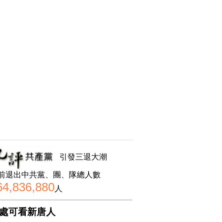
引發三退大潮
前退出中共黨、團、隊總人數
64,836,880
人
處可看新唐人