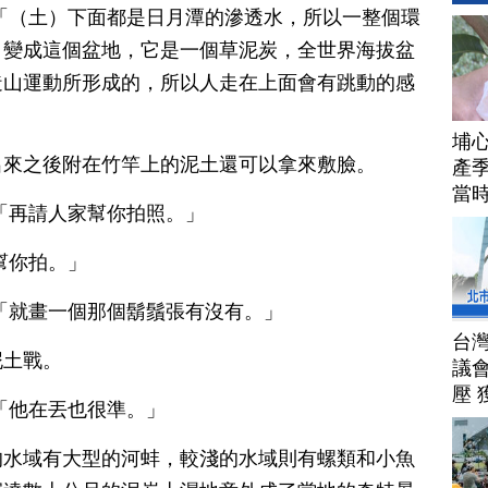
「（土）下面都是日月潭的滲透水，所以一整個環
，變成這個盆地，它是一個草泥炭，全世界海拔盆
造山運動所形成的，所以人走在上面會有跳動的感
埔
出來之後附在竹竿上的泥土還可以拿來敷臉。
產季
當
「再請人家幫你拍照。」
幫你拍。」
「就畫一個那個鬍鬚張有沒有。」
台
泥土戰。
議
壓 
「他在丟也很準。」
的水域有大型的河蚌，較淺的水域則有螺類和小魚