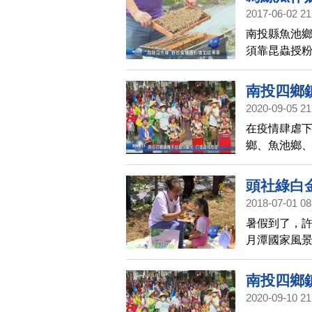
2017-06-02 21
南投縣魚池
須靠昆蟲授
所只好野放
南投四鄉
2020-09-05 21
在疫情肆虐
鄉、魚池鄉、
盟，要以觀
頭社綠白
2018-07-01 08
暑假到了，
月潭國家風
動，希望吸
南投四鄉
2020-09-10 21