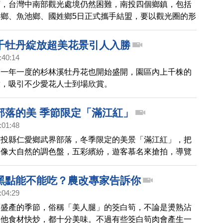
下，台灣中南部觀光處境仍然困難，南投四個鄉鎮，包括
鄉、魚池鄉、國姓鄉5日正式攜手結盟，要以觀光圈的形
域旅遊品牌行銷，一起拚觀光。
千牡丹綻放超美花景引人入勝
:40:14
，一年一度的杉林溪牡丹花也開始盛開，園區內上千株的
放，吸引不少愛花人士到場欣賞。
部落的美 季節限定「滿江紅」
:01:48
南投縣仁愛鄉武界部落，冬季限定的美景「滿江紅」，把
得像大自然的調色盤，五彩繽紛，遊客慕名來搶拍，導覽
煩的教導手機拍攝的技巧，讓武界吊橋下相當熱鬧。
黑點能不能吃？農改專家告訴你
:04:29
筍盛產的季節，俗稱「美人腿」的筊白筍，不論是燙熟沾
其他食材快炒，都十分美味。不過有些筊白筍肉會產生一