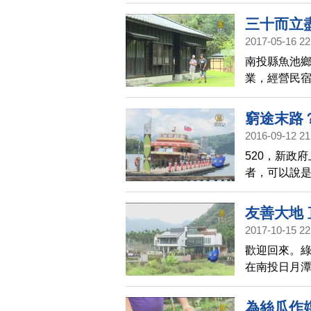
親身體驗會彈
三十而立
2017-05-16 22
南投縣魚池鄉
業，經營民
窮途末路
2016-09-12 21
520，新政
者，可以說
年台灣觀光
趟日月潭，
友善大地
2017-10-15 22
歡迎回來。
在南投日月
施都是原木和
彿置身在大
為絲瓜作