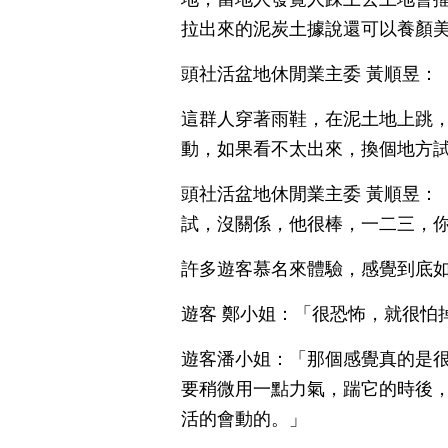
拉出來的泥炭土據說還可以養顏
頭社活盆地休閒業主委 黃順昱：
這群人穿著雨鞋，在泥土地上跳
動，如果看不太出來，換個地方
頭社活盆地休閒業主委 黃順昱：
試，沒關係，他很棒，一二三，
許多遊客慕名來體驗，感覺到底
遊客 鄭小姐：「很恐怖，就很怕
遊客潘小姐：「那個感覺真的是
要稍微用一點力氣，踹它的時後
活的會動的。」