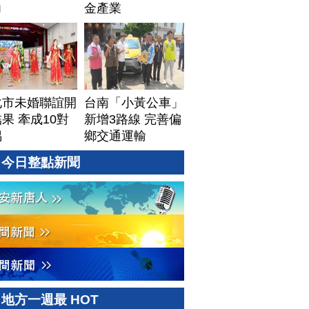
力
金產業
化市未婚聯誼開
台南「小黃公車」
果 牽成10對
新增3路線 完善偏
偶
鄉交通運輸
今日整點新聞
地方一週最 HOT