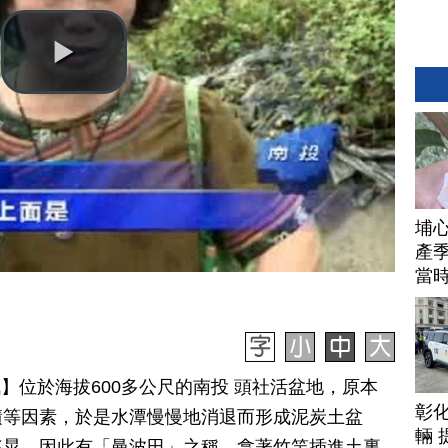
埔
產季
當
日訊】位於海拔600多公尺的南投 頭社活盆地，原本
彰
積等因素，於是水潭慢慢地消退而形成泥炭土盆
輛 
搖晃，因此有「曼波田」之稱，拿著竹竿插進土裏