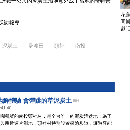
深達數十公尺的泥炭土濕地意外成了當地的奇特景
花
同樂
投採訪報導
獻
泥炭土
曼波田
頭社
南投
|
|
|
地鮮體驗 會彈跳的草泥炭土
:41:40
花園稱號的南投頭社村，是全台唯一的泥炭活盆地；為了
識與親近這片濕地，頭社村特別設置探險步道，讓遊客能