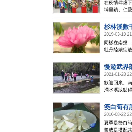
在疫情肆虐
埔里鎮、仁愛
式，打造區
杉林溪數
2019-03-19 21
同樣在南投
牡丹陸續綻
慢遊武界
2021-01-28 22
歡迎回來。
濁水溪妝點
員也不厭其
筊白筍有
2016-08-22 22
夏季是筊白
醬或是搭配