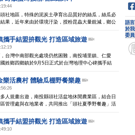
:19:44
鄉頭社地區，特殊的泥炭土孕育出品質好的絲瓜，絲瓜必
粉結果，近年來由於環境汙染，授粉昆蟲大量銳減，鄉公
語言
於我
蜜蜂在瓜園裡，增加授粉率。
委員
鎮攜手結盟拚觀光 打造區域旅遊
:12:19
下，台灣中南部觀光處境仍然困難，南投埔里鎮、仁愛
國姓鄉四鄉鎮於9月5日正式於台灣地理中心碑攜手結
光圈的形式，打造區域旅遊品牌行銷，一起拚觀光。
金樂活農村 體驗瓜棚野餐樂趣
:56:26
許多人規畫出遊，南投縣頭社活盆地休閒農業區，結合日
景區管理處與在地業者，共同推出「頭社夏季野餐趣」活
引更多遊客體驗不一樣的樂活農村樂趣。
鎮攜手結盟拚觀光 打造區域旅遊
:49:10