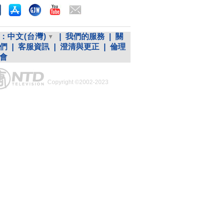
：
中文(台灣)
|
我們的服務
|
關
們
|
客服資訊
|
澄清與更正
|
倫理
會
Copyright ©2002-2023