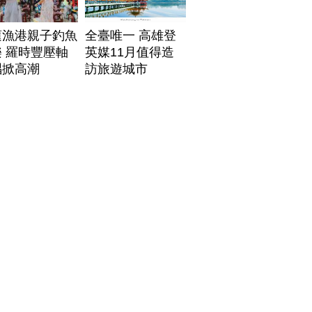
蓮漁港親子釣魚
全臺唯一 高雄登
 羅時豐壓軸
英媒11月值得造
唱掀高潮
訪旅遊城市