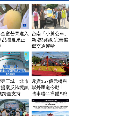
心金蜜芒果進入
台南「小黃公車」
 品嚐夏果正
新增3路線 完善偏
時
鄉交通運輸
灣第三城！北市
斥資157億元橋科
會提案反跨境鎮
聯外匝道今動土
獲跨黨支持
將串聯半導體S廊
帶