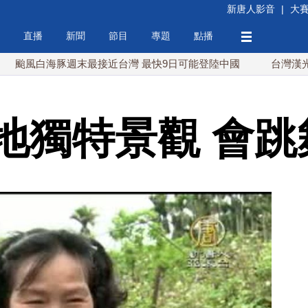
新唐人影音
|
大
直播
新聞
節目
專題
點播
海豚週末最接近台灣 最快9日可能登陸中國
台灣漢光首結合城
地獨特景觀 會跳