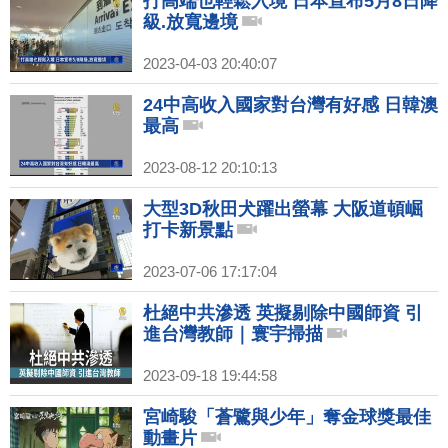
打高端也輕鬆入境 日本宣布5月8日降
級.放寬邊境
2023-04-03 20:40:07
24中高收入國家對台灣有好感 日韓澳
最高
2023-08-12 20:10:13
大型3D秋田犬躍出螢幕 大阪道頓崛
打卡新景點
2023-07-06 17:17:04
杜絕中共滲透 英擬剔除中國師資 引
進台灣教師｜寰宇掃描
2023-09-18 19:44:58
宮崎駿「蒼鷺與少年」奪金球獎最佳
動畫片