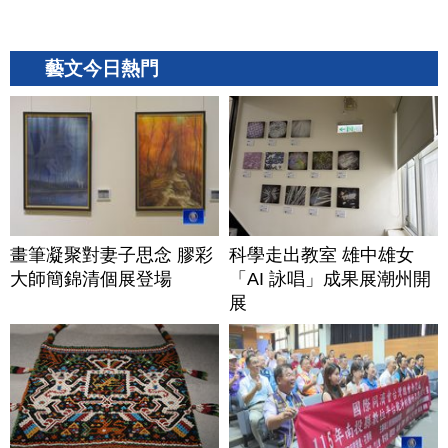
藝文今日熱門
畫筆凝聚對妻子思念 膠彩
科學走出教室 雄中雄女
大師簡錦清個展登場
「AI 詠唱」成果展潮州開
展