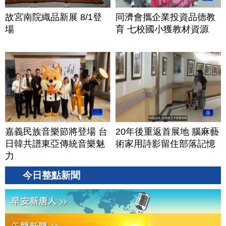
故宮南院織品新展 8/1登
同濟會攜企業投資品德教
場
育 七校國小獲教材資源
嘉義民族音樂節將登場 台
20年後重返首展地 腦麻藝
日韓共譜東亞傳統音樂魅
術家用詩影留住部落記憶
力
今日整點新聞