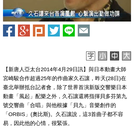
【新唐人亞太台2014年4月29日訊】與日本動畫大師
宮崎駿合作超過25年的作曲家久石讓，昨天(28日)在
臺北舉辦抵台記者會，除了世界首演新版交響樂日本
動畫「風起」配樂之外，久石讓還將指揮貝多芬第九
號交響曲「合唱」與他根據「貝九」音樂創作的
「ORBIS」(奧比斯)。久石讓說，這3首曲子都不容
易，因此他的心情，很緊張。