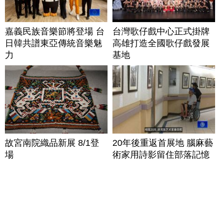
嘉義民族音樂節將登場 台
台灣歌仔戲中心正式掛牌
日韓共譜東亞傳統音樂魅
高雄打造全國歌仔戲發展
力
基地
故宮南院織品新展 8/1登
20年後重返首展地 腦麻藝
場
術家用詩影留住部落記憶