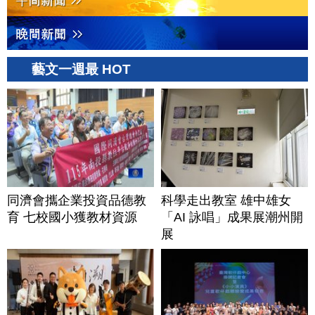
藝文一週最 HOT
同濟會攜企業投資品德教
科學走出教室 雄中雄女
育 七校國小獲教材資源
「AI 詠唱」成果展潮州開
展