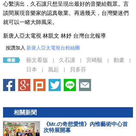
心繫演出，久石讓只想呈現出最好的音樂給觀眾。言
談間展現音樂家的認真敬業。再過幾天，台灣樂迷們
就可以一睹大師風采。
新唐人亞太電視 林凱文 林妤 台灣台北報導
按讚加入
新唐人亞太電視台粉絲團
藝文看版
久石讓
宮崎駿
動畫
|
|
|
|
日本
風起
貝多芬
|
|
相關新聞
《Mr.の奇想愛情》內惟藝術中心首
次特展開幕