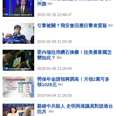
州旗
2015-02-26 22:48:37
引擎被關？飛安會回應目擊者質疑
2015-02-09 21:04:39
委內瑞拉用鑽石換藥！拉美最富國怎
變如此？
2018-01-06 21:20:04
勞保年金請領將調高！月領2萬可多
領1028元
2019-04-04 21:26:59
親睹中共殺人 史明與港議員對談港台
抗共