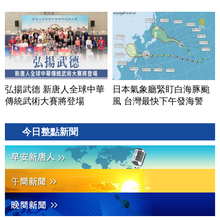
弘揚武德 新唐人全球中華
日本氣象廳緊盯白海豚颱
傳統武術大賽將登場
風 台灣最快下午發海警
今日整點新聞