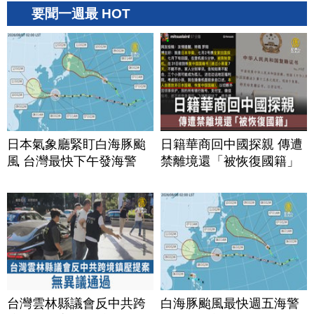
要聞一週最 HOT
日本氣象廳緊盯白海豚颱
日籍華商回中國探親 傳遭
風 台灣最快下午發海警
禁離境還「被恢復國籍」
台灣雲林縣議會反中共跨
白海豚颱風最快週五海警