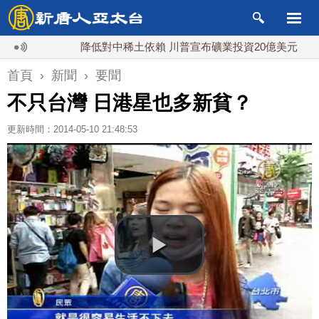
降低對中稀土依賴 川普宣布礦業投資20億美元
中東
首頁
›
新聞
›
要聞
不只台灣 日港星也多新貧？
更新時間：2014-05-10 21:48:53