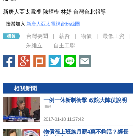
新唐人亞太電視 陳輝模 林妤 台灣台北報導
按讚加入
新唐人亞太電視台粉絲團
台灣要聞
薪資
物價
最低工資
|
|
|
|
朱維立
自主工聯
|
相關新聞
一例一休新制衝擊 政院大陣仗說明
2017-01-10 11:37:42
物價漲上班族月薪4萬不夠活？經長