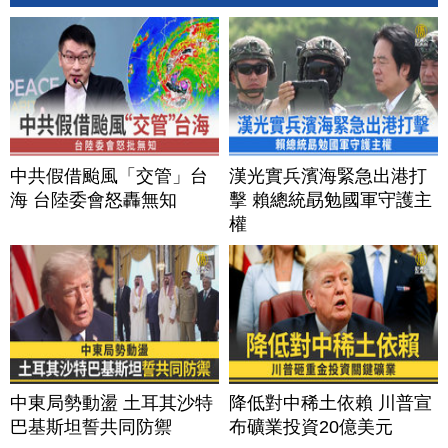
中共假借颱風「交管」台
漢光實兵濱海緊急出港打
海 台陸委會怒轟無知
擊 賴總統勗勉國軍守護主
權
中東局勢動盪 土耳其沙特
降低對中稀土依賴 川普宣
巴基斯坦誓共同防禦
布礦業投資20億美元