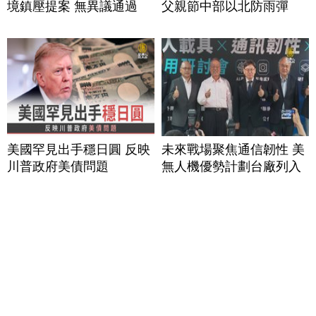
境鎮壓提案 無異議通過
父親節中部以北防雨彈
美國罕見出手穩日圓 反映
未來戰場聚焦通信韌性 美
川普政府美債問題
無人機優勢計劃台廠列入