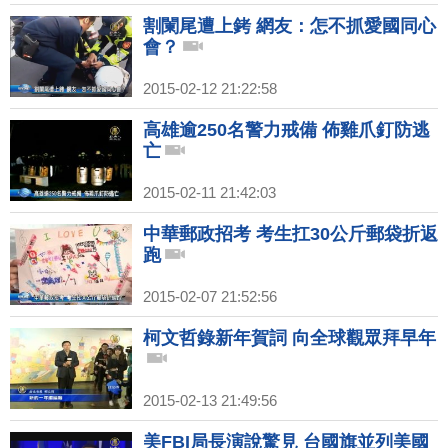
割闌尾遭上銬 網友：怎不抓愛國同心
會？
2015-02-12 21:22:58
高雄逾250名警力戒備 佈雞爪釘防逃
亡
2015-02-11 21:42:03
中華郵政招考 考生扛30公斤郵袋折返
跑
2015-02-07 21:52:56
柯文哲錄新年賀詞 向全球觀眾拜早年
2015-02-13 21:49:56
美FBI局長演說驚見 台國旗並列美國