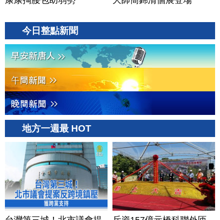
康康掏腰包助弱勢
大師簡錦清個展登場
今日整點新聞
地方一週最 HOT
台灣第三城！北市議會提
斥資157億元橋科聯外匝