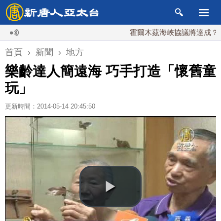
霍爾木茲海峽協議將達成？伊朗傳
首頁
›
新聞
›
地方
樂齡達人簡遠海 巧手打造「懷舊童
玩」
更新時間：2014-05-14 20:45:50