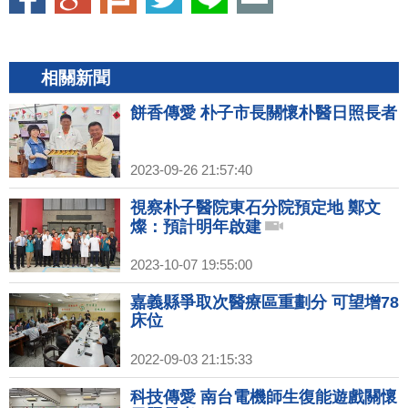
相關新聞
餅香傳愛 朴子市長關懷朴醫日照長者
2023-09-26 21:57:40
視察朴子醫院東石分院預定地 鄭文
燦：預計明年啟建
2023-10-07 19:55:00
嘉義縣爭取次醫療區重劃分 可望增78
床位
2022-09-03 21:15:33
科技傳愛 南台電機師生復能遊戲關懷