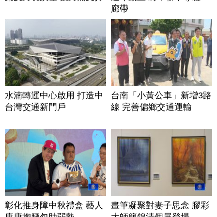
廊帶
水湳轉運中心啟用 打造中
台南「小黃公車」新增3路
台灣交通新門戶
線 完善偏鄉交通運輸
彰化推身障中秋禮盒 藝人
畫筆凝聚對妻子思念 膠彩