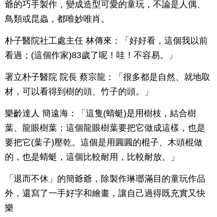
爺的巧手製作，變成造型可愛的童玩，不論是人偶、
鳥類或昆蟲，都唯妙唯肖。
朴子醫院社工處主任 林傳來：「好好看，這個我以前
看過；(這個作家)83歲了呢！哇！不容易。」
署立朴子醫院 院長 蔡宗龍：「很多都是自然、就地取
材，可以看得到樹的頭、竹子的頭。」
樂齡達人 簡遠海：「這隻(蜻蜓)是用樹枝，結合樹
葉、龍眼樹葉；這個龍眼樹葉要把它做成這樣，也是
要把它(葉子)壓乾。這個是用圓圓的棍子、木頭棍做
的，也是蜻蜓，這個比較耐用，比較耐放。」
「退而不休」的簡爺爺，除製作琳瑯滿目的童玩作品
外，還寫了一手好字和繪畫，讓自己過得既充實又快
樂