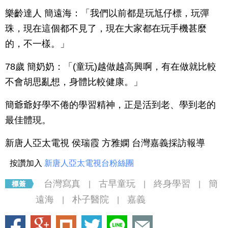
樂齡達人 簡遠海：「我們以前都是玩尪仔標，玩彈
珠，現在這個都不見了，現在大家都在玩手機甚麼
的，不一樣。」
78歲 簡奶奶：「(童玩)越做越高興啊，有在做就比較
不會胡思亂想，身體比較健康。」
簡爺爺好學不倦的學習精神，正是活到老、學到老的
最佳體現。
新唐人亞太電視 侯瑞霞 方雅嫻 台灣嘉義採訪報導
按讚加入
新唐人亞太電視台粉絲團
台灣寫真
古早童玩
終身學習
簡
|
|
|
遠海
朴子醫院
嘉義
|
|