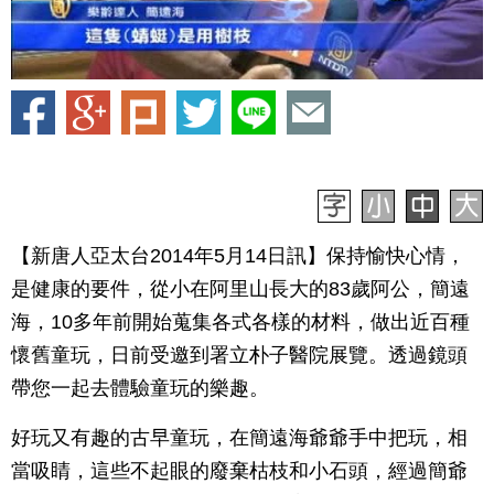
【新唐人亞太台2014年5月14日訊】保持愉快心情，
是健康的要件，從小在阿里山長大的83歲阿公，簡遠
海，10多年前開始蒐集各式各樣的材料，做出近百種
懷舊童玩，日前受邀到署立朴子醫院展覽。透過鏡頭
帶您一起去體驗童玩的樂趣。
好玩又有趣的古早童玩，在簡遠海爺爺手中把玩，相
當吸睛，這些不起眼的廢棄枯枝和小石頭，經過簡爺