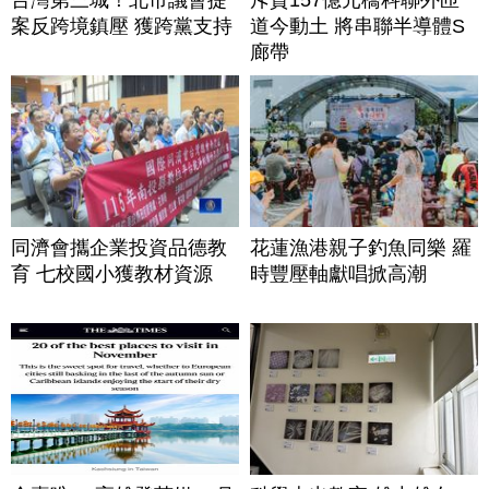
案反跨境鎮壓 獲跨黨支持
道今動土 將串聯半導體S
廊帶
同濟會攜企業投資品德教
花蓮漁港親子釣魚同樂 羅
育 七校國小獲教材資源
時豐壓軸獻唱掀高潮