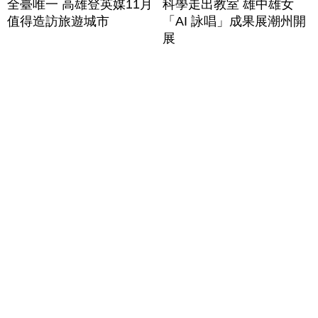
全臺唯一 高雄登英媒11月
科學走出教室 雄中雄女
值得造訪旅遊城市
「AI 詠唱」成果展潮州開
展