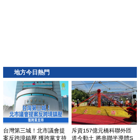
地方今日熱門
台灣第三城！北市議會提
斥資157億元橋科聯外匝
案反跨境鎮壓 獲跨黨支持
道今動土 將串聯半導體S