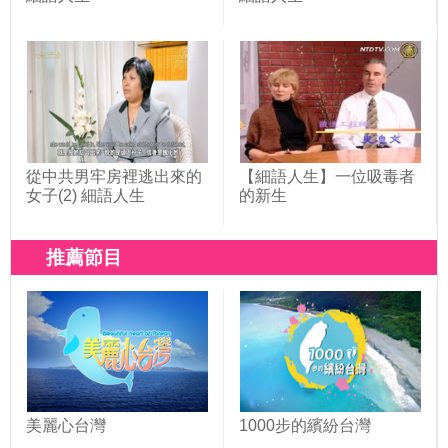
從中共男牢房裡逃出來的
【細語人生】一位吸毒者
女子(2) 細語人生
的新生
推薦節目
美麗心台灣
1000步的繽紛台灣