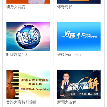
胡乃文開講
傳奇時代
財經趨勢4.0
好樣!Formosa
音樂大賽特別節目
新聞大破解