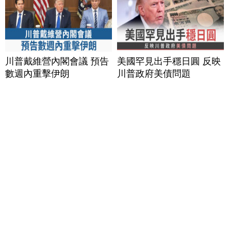
川普戴維營內閣會議 預告
美國罕見出手穩日圓 反映
數週內重擊伊朗
川普政府美債問題