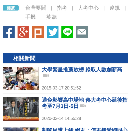
台灣要聞
指考
大考中心
違規
|
|
|
|
手機
英聽
|
相關新聞
大學繁星推薦放榜 錄取人數創新高
2015-03-17 20:51:52
避免影響高中場地 傳大考中心延後指
考至7月3日-5日
2020-02-14 14:55:28
割闌尾遭上銬 網友：怎不抓愛國同心