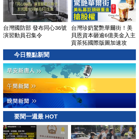
台灣國防部 發布同心36號
台灣珍奶驚艷華爾街！美
演習動員召集令
貝恩資本砸逾6億美金入主
貢茶拓國際版圖加速攻
美？｜#財經新聞｜
今日整點新聞
20260806(四)
要聞一週最 HOT