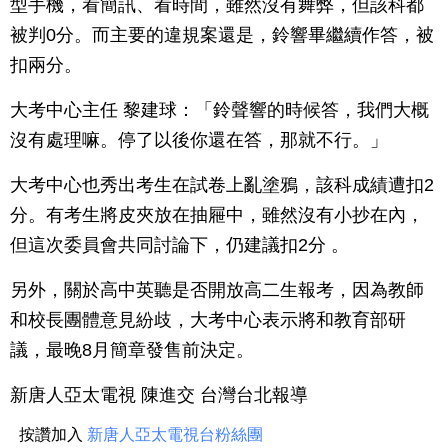
型手機，看簡訊、看時間，雖然沒有舞弊，但該科都
被判0分。而主要的違規案還是，鈴響畢繼續作答，被
扣兩分。
大考中心主任 黎建球：「鈴聲響的時候答，我們大概
沒有處理嘛。停了以後你還在答，那就不行。」
大考中心也秀出考生在試卷上亂塗鴉，該科成績遭扣2
分。有考生將皮夾放在抽屜中，雖然沒有小抄在內，
但這次委員會共同討論下，仍建議扣2分 。
另外，關於高中英聽是否開放高二生報考，因為教師
和校長團體意見紛歧，大考中心表示將和教育部研
議，最晚8月簡章發售前決定。
新唐人亞太電視 陳進交 台灣台北報導
按讚加入
新唐人亞太電視台粉絲團