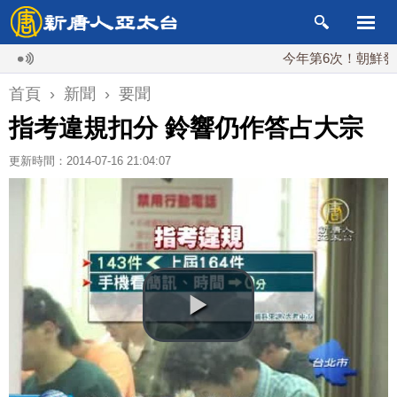
今年第6次！朝鮮發射彈道
首頁
›
新聞
›
要聞
指考違規扣分 鈴響仍作答占大宗
更新時間：2014-07-16 21:04:07