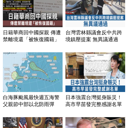
日籍華商回中國探親 傳遭
台灣雲林縣議會反中共跨
禁離境還「被恢復國籍」
境鎮壓提案 無異議通過
白海豚颱風最快週五海警
日本強震台灣挺身賑災！
父親節中部以北防雨彈
高市早苗發完整感謝名單