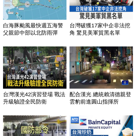
白海豚颱風最快週五海警
台灣破獲17家中企非法挖
父親節中部以北防雨彈
角 驚見美軍貿黑名單
台灣漢光42演習登場 戰法
配合漢光 總統賴清德親登
升級驗證全民防衛
雲豹前進圓山指揮所