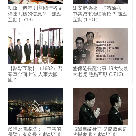
執政一週年 川普國情咨文
雄安定指標「打渣除痞」
傳達怎樣的信息？ 熱點
中共城市治理新招？ 熱點
互動 (1718)
互動 (1701)
【熱點互動】（1682）習
盛傳范長龍出事 19大後最
家軍全面上位 人事大搬
大老虎 熱點互動 (1712)
風？
澳推反間諜法：「中共的
張陽自縊身亡 是腐敗還是
長臂」有多長？ 熱點互動
政變未遂？ 熱點互動