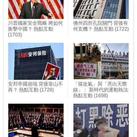
川普國家安全戰略 將如何
佛州四所孔院關門 背後有
衝擊中國？ 熱點互動
何玄機？ 熱點互動 (1722)
(1703)
安邦帝國崩塌 背後靠山不
「煤改氣」與「亮出天際
再？ 熱點互動 (1728)
線」： 新時代的運動執法
熱點互動 (1698)