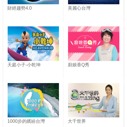
財經趨勢4.0
美麗心台灣
天庭小子-小乾坤
廚娘香Q秀
1000步的繽紛台灣
大千世界