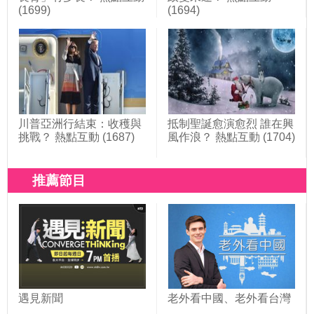
(1699)
(1694)
川普亞洲行結束：收穫與
抵制聖誕愈演愈烈 誰在興
挑戰？ 熱點互動 (1687)
風作浪？ 熱點互動 (1704)
推薦節目
遇見新聞
老外看中國、老外看台灣