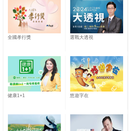
全國孝行獎
選戰大透視
健康1+1
悠遊字在