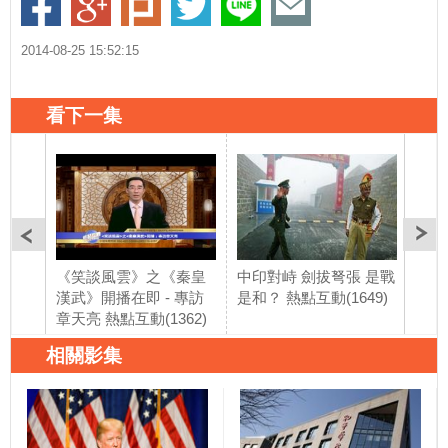
2014-08-25 15:52:15
看下一集
《笑談風雲》之《秦皇
中印對峙 劍拔弩張 是戰
香港
漢武》開播在即 - 專訪
是和？ 熱點互動(1649)
代史
章天亮 熱點互動(1362)
動(1
相關影集