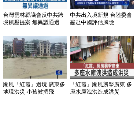
台灣雲林縣議會反中共跨
中共出入境新規 台陸委會
境鎮壓提案 無異議通過
籲赴中國評估風險
颱風「紅霞」過境 廣東多
「紅霞」颱風襲擊廣東 多
地現洪災 小孩被捲飛
座水庫洩洪造成洪災