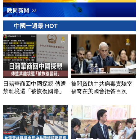
中國一週最 HOT
日籍華商回中國探親 傳遭
被問資助中共病毒實驗室
禁離境還「被恢復國籍」
福奇在美國會拒答百次