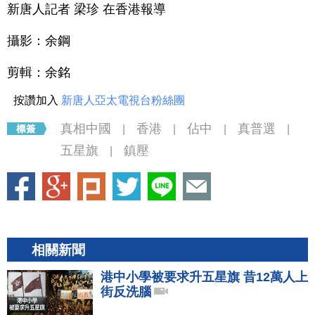
新唐人記者 梁珍 在香港報導
攝影：余鋼
剪輯：余銘
按讚加入
新唐人亞太電視台粉絲團
真相中國
香港
佔中
真普選
|
|
|
|
五星旗
鎮壓
|
相關新聞
港中小學被要求升五星旗 昔12萬人上
街反洗腦