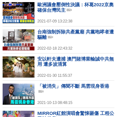
歐洲議會壓倒性決議：杯葛2022京奧
確保台灣民主
2021-07-09 13:22:38
台南強制拆除共產黨廟 共黨咆哮者遭
驅離
2022-02-18 22:43:32
安以軒夫遭捕 澳門賭博業輸誠中共無
用 遭多波清算
2022-01-30 11:55:37
「被消失」傳聞不斷 馬雲現身香港
2021-10-13 08:48:15
MIRROR紅館演唱會驚悚砸傷 工程公