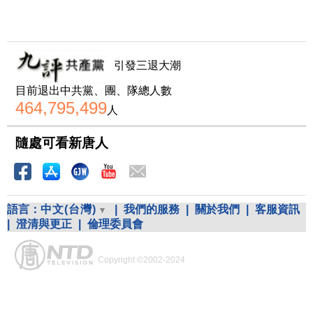
引發三退大潮
目前退出中共黨、團、隊總人數
464,795,499
人
隨處可看新唐人
語言：
中文(台灣)
|
我們的服務
|
關於我們
|
客服資訊
|
澄清與更正
|
倫理委員會
Copyright ©2002-2024