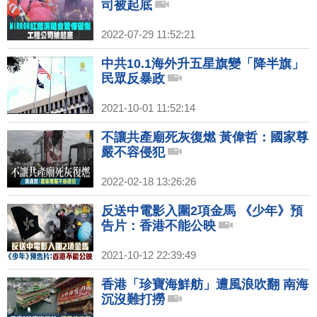
司被起底
2022-07-29 11:52:21
中共10.1海外升五星旗變「降半旗」
民眾反暴政
2021-10-01 11:52:14
不讓共產廟死灰復燃 黃偉哲：國家尊
嚴不容侵犯
2022-02-18 13:26:26
反送中電影入圍2項金馬 《少年》預
告片：香港不能公映
2021-10-12 22:39:49
香港「珍寶海鮮舫」遭風浪吹翻 南海
沉沒難打撈