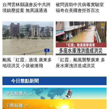
台灣雲林縣議會反中共跨
被問資助中共病毒實驗室
境鎮壓提案 無異議通過
福奇在美國會拒答百次
颱風「紅霞」過境 廣東多
「紅霞」颱風襲擊廣東 多
地現洪災 小孩被捲飛
座水庫洩洪造成洪災
今日整點新聞