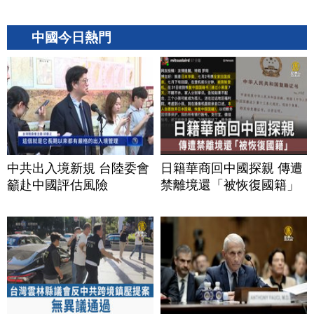
中國今日熱門
中共出入境新規 台陸委會
日籍華商回中國探親 傳遭
籲赴中國評估風險
禁離境還「被恢復國籍」