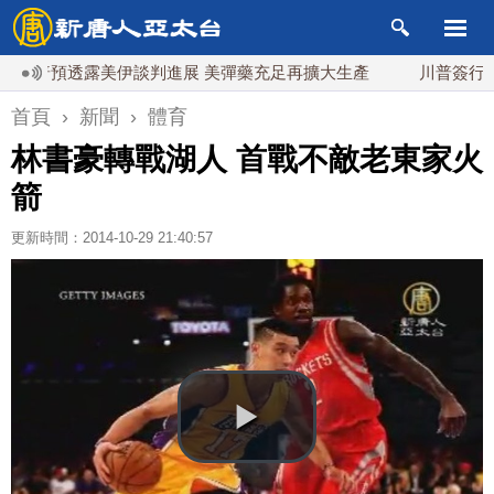
普預透露美伊談判進展 美彈藥充足再擴大生產
川普簽行政令對
首頁
›
新聞
›
體育
林書豪轉戰湖人 首戰不敵老東家火
箭
更新時間：2014-10-29 21:40:57