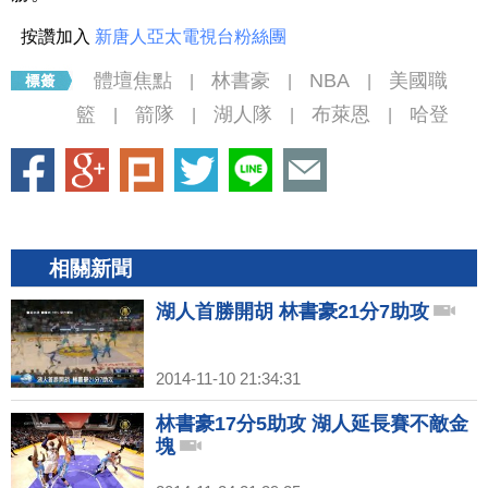
按讚加入
新唐人亞太電視台粉絲團
體壇焦點
林書豪
NBA
美國職
|
|
|
籃
箭隊
湖人隊
布萊恩
哈登
|
|
|
|
相關新聞
湖人首勝開胡 林書豪21分7助攻
2014-11-10 21:34:31
林書豪17分5助攻 湖人延長賽不敵金
塊