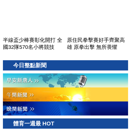
半線盃少棒賽彰化開打 全
原住民拳擊賽好手齊聚高
國32隊570名小將競技
雄 原拳出擊 無所畏懼
今日整點新聞
體育一週最 HOT