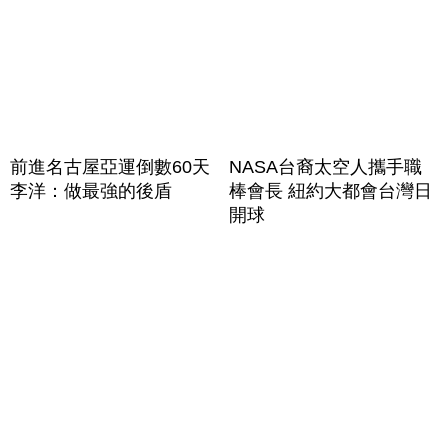
前進名古屋亞運倒數60天
NASA台裔太空人攜手職
李洋：做最強的後盾
棒會長 紐約大都會台灣日
開球