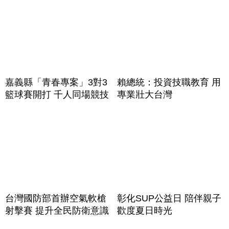
嘉義縣「青春專案」3對3
賴總統：投資技職教育 用
籃球賽開打 千人同場競技
專業壯大台灣
台灣國防部首辦空氣軟槍
彰化SUP公益日 陪伴親子
射擊賽 提升全民防衛意識
歡度夏日時光