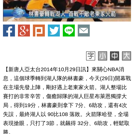
【新唐人亞太台2014年10月29日訊】來關心NBA消
息，這個球季轉到湖人隊的林書豪，今天(29日)開幕戰
在主場先發上陣，剛好遇上老東家火箭。湖人整場比
賽打的非常辛苦，傷癒歸隊的湖人巨星布萊恩獨撐大
局，得到19分，林書豪則拿下 7分、6助攻，還有4次
失誤，最終湖人以 90比108 落敗。火箭隊哈登，全場
表現搶眼，只打了3節，就飆得 32分、6助攻，輕鬆取
勝。