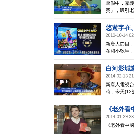
暑假中，嘉
賽」，吸引老
悠遊字在
2019-10-14 02
新唐人節目
在和小乾坤，
國際兒童影
休士頓國際
白河影城
澳洲奧本兒
2014-02-13 21
再受國際肯
新唐人電視
時，今天(1
互動大展，
相當驚訝。
《老外看
2014-01-29 23
《老外看中國