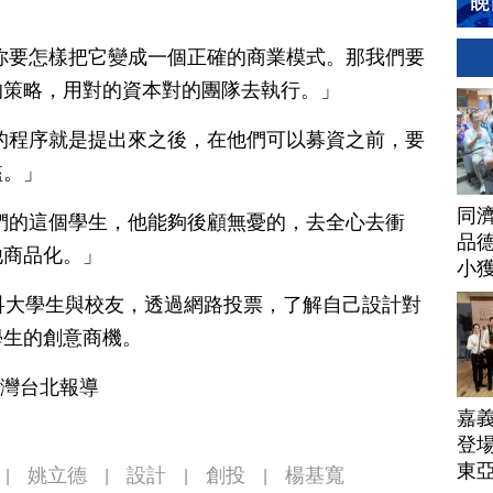
你要怎樣把它變成一個正確的商業模式。那我們要
的策略，用對的資本對的團隊去執行。」
的程序就是提出來之後，在他們可以募資之前，要
檻。」
同
們的這個學生，他能夠後顧無憂的，去全心去衝
品德
他商品化。」
小
科大學生與校友，透過網路投票，了解自己設計對
學生的創意商機。
台灣台北報導
嘉
登場
東
姚立德
設計
創投
楊基寬
|
|
|
|