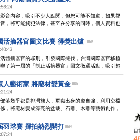
:56:24
的影音內容，吸引不少人點閱，但您可能不知道，如果觀
影音，將可能觸犯法律，甚至在分享的同時，個人資料也
去了。
國活摘器官圖文比賽 得獎出爐
:40:43
箱活體摘器官的罪刑，引發國際撻伐，台灣國際器官移植
舉辦了第一屆的「制止活摘器官」圖文徵選活動，吸引超
品報名參賽，今天(2日)得獎名單公布了，帶您一起來瞭
素人藝術家 將廢材變黃金
:21:24
竹部落幾乎都是排灣族人，軍職出身的龐自強，利用空檔
自修，將廢材變成漂亮的盆栽、石雕、木雕等藝術創作，
命再現風華，永續不墜，一起去看看他的故事。
屆羽球賽 揮拍熱烈開打
目
:07:24
4