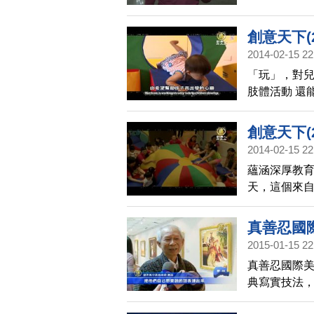
創意天下(
2014-02-15 22
「玩」，對兒
肢體活動 還
創意天下(
2014-02-15 22
蘊涵深厚教育
天，這個來自
數孩童發展
真善忍國
2015-01-15 22
真善忍國際美
典寫實技法，
月4日，畫展