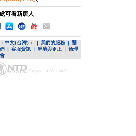
處可看新唐人
：
中文(台灣)
|
我們的服務
|
關
們
|
客服資訊
|
澄清與更正
|
倫理
會
Copyright ©2002-2023