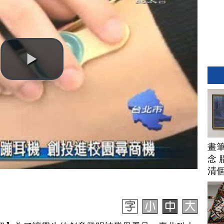
畫
念 
清