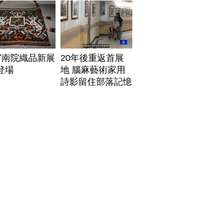
地
宮南院織品新展
20年後重返首展
1登場
地 腦麻藝術家用
詩影留住部落記憶