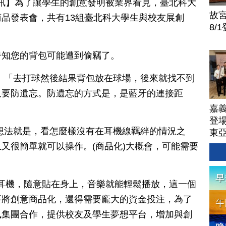
1日訊】為了讓學生的創意發明被業界看見，臺北科大
故
品發表會，共有13組臺北科大學生與校友展創
8/
告知您的背包可能遭到偷竊了。
：「去打球然後結果背包放在球場，後來就找不到
又要防遺忘。防遺忘的方式是，是藍牙的連接距
嘉
登場
想法就是，看怎麼樣沒有在耳機線羈絆的情況之
東
又很簡單就可以操作。(商品化)大概會，可能需要
耳機，隨意貼在身上，音樂就能輕鬆播放，這一個
要將創意商品化，還得需要龐大的資金投注，為了
訊集團合作，提供校友及學生夢想平台，增加與創