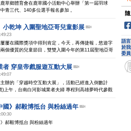
義鹿草鄉體育會在鹿草國小活動中心舉辦「第一屆羽球
中青三代、140多位選手報名參加 。
隨
、小乾坤 入圍聖地亞哥兒童影展
:49:23
語言
，屢屢在國際獎項中得到肯定，今天，再傳捷報，悠遊字
於我
兩個優質的兒童節目，雙雙入圍今年的第11屆聖地亞哥
委員
展。這是今年繼《天庭小子小乾坤》，為台灣摘下第一座
電影節「電視節目兒童類」金獎、以及《悠遊字在》入圍
業者 穿皇帝戲服遊互動大展
童及青少年國際影展最佳短片之後，兩個優質兒童節目，
:49:07
定。
台主辦的「穿越時空互動大展」，活動已經進入倒數計
3號)上午，台南白河影城業者夫婦 專程到高雄夢時代參觀
業者還特地穿上了皇帝戲服，現場民眾看到皇帝出巡，都
中國》郝毅博抵台 與粉絲過年
:00:30
》郝毅博抵台 與粉絲過年