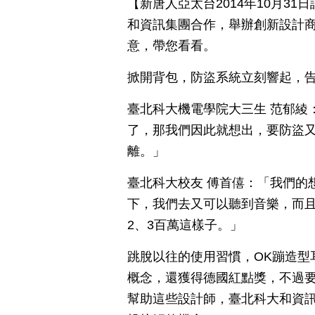
【新唐人亞太台2014年10月3
和資訊集團合作，舉辦創新設計商
意，帶您看看。
掀開背包，防盜系統立刻響起，
臺北科大機電學院大三生 范郁綾
了，那我們因此就想出，要防盜
離。」
臺北科大校友 傅首僖：「我們的
下，我們去又可以聽到音樂，而且
2、3百萬這樣子。」
跳脫以往的使用習慣，OK蹦造型
概念，還獲得德國紅點獎，不過
幫助這些設計師，臺北科大和資