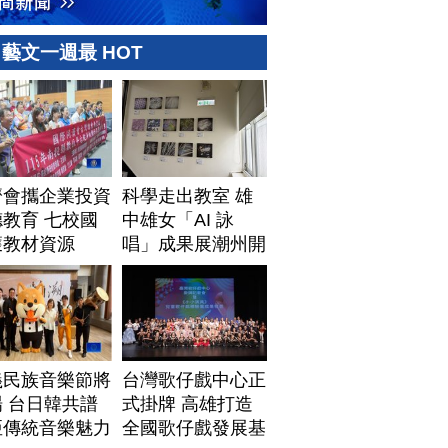
藝文一週最 HOT
濟會攜企業投資
科學走出教室 雄
教育 七校國
中雄女「AI 詠
獲教材資源
唱」成果展潮州開
展
義民族音樂節將
台灣歌仔戲中心正
 台日韓共譜
式掛牌 高雄打造
亞傳統音樂魅力
全國歌仔戲發展基