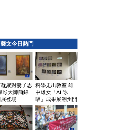
藝文今日熱門
筆凝聚對妻子思
科學走出教室 雄
膠彩大師簡錦
中雄女「AI 詠
個展登場
唱」成果展潮州開
展