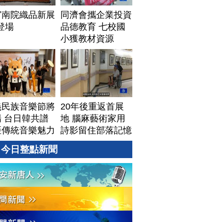
宮南院織品新展
同濟會攜企業投資
1登場
品德教育 七校國
小獲教材資源
義民族音樂節將
20年後重返首展
 台日韓共譜
地 腦麻藝術家用
亞傳統音樂魅力
詩影留住部落記憶
今日整點新聞