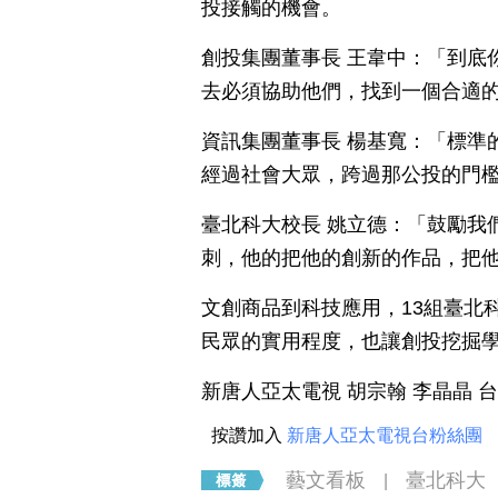
投接觸的機會。
創投集團董事長 王韋中：「到底
去必須協助他們，找到一個合適
資訊集團董事長 楊基寬：「標準
經過社會大眾，跨過那公投的門
臺北科大校長 姚立德：「鼓勵我
刺，他的把他的創新的作品，把
文創商品到科技應用，13組臺北
民眾的實用程度，也讓創投挖掘
新唐人亞太電視 胡宗翰 李晶晶 
按讚加入
新唐人亞太電視台粉絲團
藝文看板
臺北科大
|