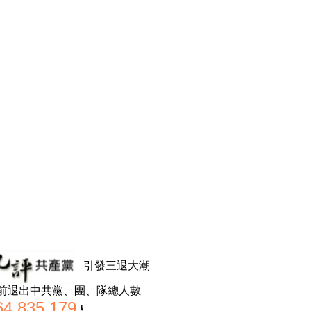
引發三退大潮
前退出中共黨、團、隊總人數
64,835,179
人