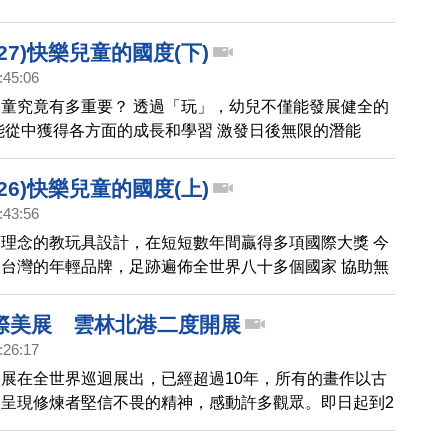
27)快樂兒童的國度(下)
:45:06
童究竟有多重要？ 透過「玩」，幼兒不僅能發展健全的
能從中獲得各方面的成長和學習 激發日後無限的潛能
26)快樂兒童的國度(上)
:43:56
理念的教玩具設計，在短短數年間贏得多項國際大獎 今
台灣的年輕品牌，足跡遍佈全世界八十多個國家 協助無
自己獨特的優勢
際美展 雲林北港二度開展
:26:17
展在全世界巡迴展出，已經超過10年，所有的畫作以古
呈現修煉者堅信不畏的精神，感動許多觀眾。即日起到2
第二次到雲林北港的知名藝廊展出，原創作家之一的李