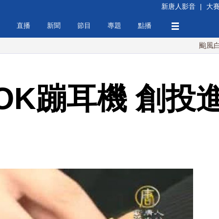
新唐人影音
|
大
直播
新聞
節目
專題
點播
颱風白海豚週末
OK蹦耳機 創投