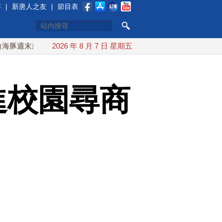
賽
|
新唐人之友
|
節目表
最接近台灣 最快9日可能登陸中國
2026 年 8 月 7 日 星期五
台灣漢光首結合城鎮演習 A
進校園尋商