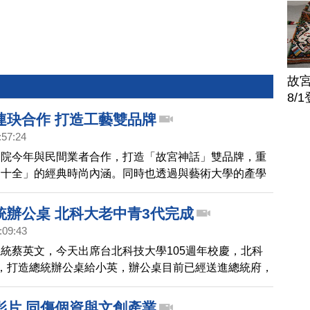
故
8/
連玦合作 打造工藝雙品牌
:57:24
物院今年與民間業者合作，打造「故宮神話」雙品牌，重
隆十全」的經典時尚內涵。同時也透過與藝術大學的產學
創產業注入新生。
統辦公桌 北科大老中青3代完成
:09:43
統蔡英文，今天出席台北科技大學105週年校慶，北科
，打造總統辦公桌給小英，辦公桌目前已經送進總統府，
著每一任總統，一起上班。
影片 同傷個資與文創產業