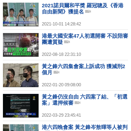
2021諾貝爾和平獎 羅冠聰及《香港
自由新聞》獲提名
2021-10-01 14:28:42
港最大國安案47人初選開審 不設陪審
團遭質疑
2022-08-18 22:31:10
黃之鋒六四集會案上訴成功 獲減刑2
個月
2022-01-20 09:08:00
黃之鋒仍沒自由 六四案了結、「初選
案」還押候審
2022-03-29 23:45:41
港六四晚會案 黃之鋒岑敖暉等人被判