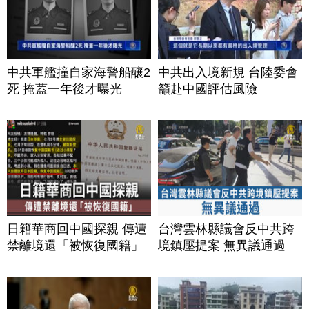
中共軍艦撞自家海警船釀2
中共出入境新規 台陸委會
死 掩蓋一年後才曝光
籲赴中國評估風險
日籍華商回中國探親 傳遭
台灣雲林縣議會反中共跨
禁離境還「被恢復國籍」
境鎮壓提案 無異議通過