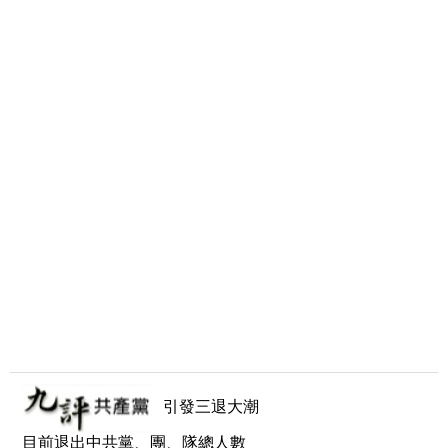
引發三退大潮
目前退出中共黨、團、隊總人數