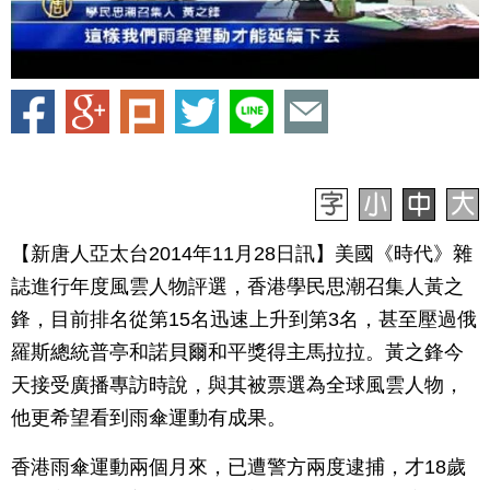
【新唐人亞太台2014年11月28日訊】美國《時代》雜
誌進行年度風雲人物評選，香港學民思潮召集人黃之
鋒，目前排名從第15名迅速上升到第3名，甚至壓過俄
羅斯總統普亭和諾貝爾和平獎得主馬拉拉。黃之鋒今
天接受廣播專訪時說，與其被票選為全球風雲人物，
他更希望看到雨傘運動有成果。
香港雨傘運動兩個月來，已遭警方兩度逮捕，才18歲