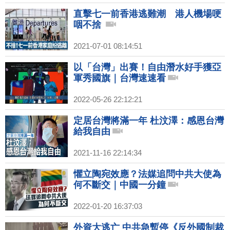
直擊七一前香港逃難潮 港人機場哽
咽不捨
2021-07-01 08:14:51
以「台灣」出賽！自由潛水好手獲亞
軍秀國旗｜台灣速速看
2022-05-26 22:12:21
定居台灣將滿一年 杜汶澤：感恩台灣
給我自由
2021-11-16 22:14:34
懼立陶宛效應？法媒追問中共大使為
何不斷交｜中國一分鐘
2022-01-20 16:37:03
外資大逃亡 中共急暫停《反外國制裁