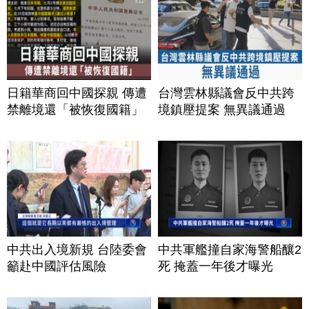
日籍華商回中國探親 傳遭
台灣雲林縣議會反中共跨
禁離境還「被恢復國籍」
境鎮壓提案 無異議通過
中共出入境新規 台陸委會
中共軍艦撞自家海警船釀2
籲赴中國評估風險
死 掩蓋一年後才曝光