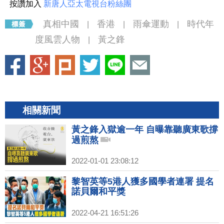
按讚加入
新唐人亞太電視台粉絲團
真相中國
香港
雨傘運動
時代年
|
|
|
度風雲人物
黃之鋒
|
相關新聞
黃之鋒入獄逾一年 自曝靠聽廣東歌撐
過煎熬
2022-01-01 23:08:12
黎智英等5港人獲多國學者連署 提名
諾貝爾和平獎
2022-04-21 16:51:26