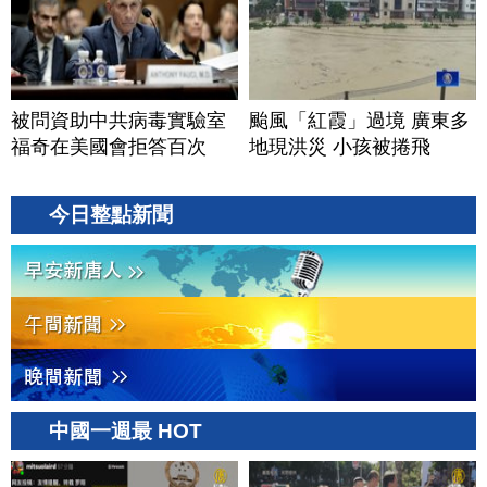
被問資助中共病毒實驗室
颱風「紅霞」過境 廣東多
福奇在美國會拒答百次
地現洪災 小孩被捲飛
今日整點新聞
中國一週最 HOT