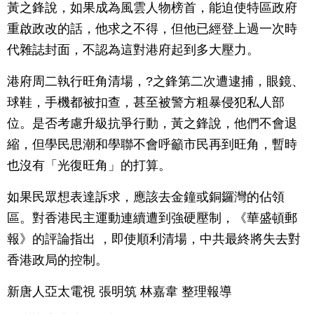
黃之鋒說，如果成為風雲人物榜首，能迫使特區政府
重啟政改的話，他求之不得，但他已經登上過一次時
代雜誌封面，不認為這對港府起到多大壓力。
港府周二執行旺角清場，?之鋒第二次遭逮捕，眼鏡、
球鞋，手機都被扣查，甚至被警方粗暴侵犯私人部
位。是否考慮升級抗爭行動，黃之鋒說，他們不會退
縮，但學民思潮和學聯不會呼籲市民再到旺角，暫時
也沒有「光復旺角」的打算。
如果民眾想表達訴求，應該去金鐘或銅鑼灣的佔領
區。對香港民主運動連續遭到強硬壓制，《華盛頓郵
報》的評論指出 ，即使順利清場，中共最終將失去對
香港政局的控制。
新唐人亞太電視 張明筑 林嘉韋 整理報導