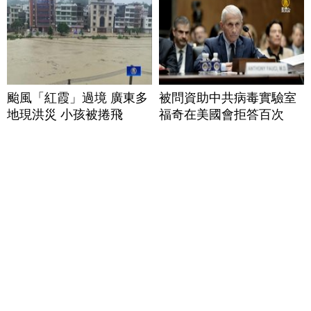
颱風「紅霞」過境 廣東多
被問資助中共病毒實驗室
地現洪災 小孩被捲飛
福奇在美國會拒答百次