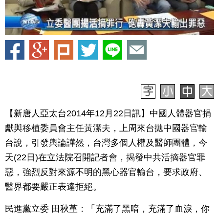
【新唐人亞太台2014年12月22日訊】中國人體器官捐
獻與移植委員會主任黃潔夫，上周來台拋中國器官輸
台說，引發輿論譁然，台灣多個人權及醫師團體，今
天(22日)在立法院召開記者會，揭發中共活摘器官罪
惡，強烈反對來源不明的黑心器官輸台，要求政府、
醫界都要嚴正表達拒絕。
民進黨立委 田秋堇：「充滿了黑暗，充滿了血淚，你