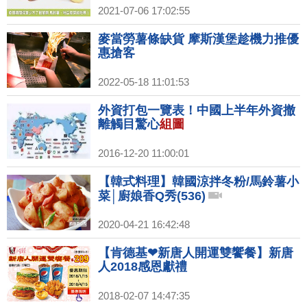
2021-07-06 17:02:55
麥當勞薯條缺貨 摩斯漢堡趁機力推優
惠搶客
2022-05-18 11:01:53
外資打包一覽表！中國上半年外資撤
離觸目驚心
組圖
2016-12-20 11:00:01
【韓式料理】韓國涼拌冬粉/馬鈴薯小
菜│廚娘香Q秀(536)
2020-04-21 16:42:48
【肯德基❤新唐人開運雙饗餐】新唐
人2018感恩獻禮
2018-02-07 14:47:35