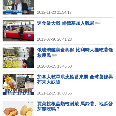
2012-11-20 21:54:13
速食業大戰 肯德基加入戰局
2013-07-30 20:41:23
俄玻璃罐美食興起 比利時大推吃薯條
救農民
2020-05-15 13:45:50
加拿大乾旱洪患輪番來襲 全球薯條與
芥末大缺貨
2021-12-25 18:09:55
買菜挑根莖類較耐放 馬鈴薯、地瓜發
芽能吃嗎？