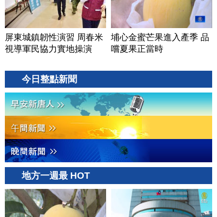
屏東城鎮韌性演習 周春米
埔心金蜜芒果進入產季 品
視導軍民協力實地操演
嚐夏果正當時
今日整點新聞
地方一週最 HOT