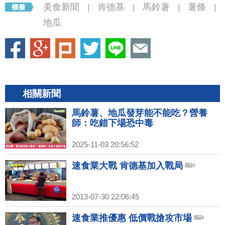
美食新聞
肯德基
馬鈴薯
薯條
|
|
|
|
地瓜
相關新聞
馬鈴薯、地瓜發芽能不能吃？營養
師：吃錯下場恐中毒
2025-11-03 20:56:52
速食業大戰 肯德基加入戰局
2013-07-30 22:06:45
速食業推優惠 低價戰搶攻市場