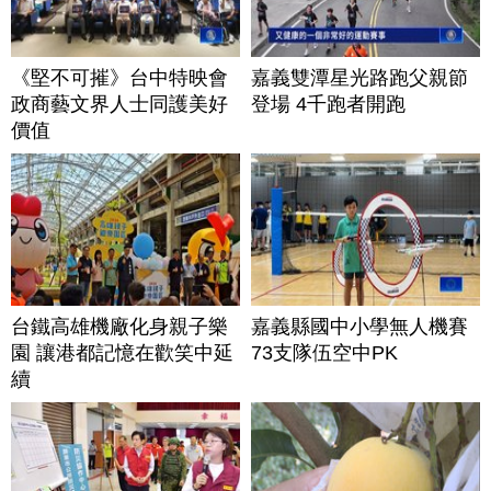
《堅不可摧》台中特映會
嘉義雙潭星光路跑父親節
政商藝文界人士同護美好
登場 4千跑者開跑
價值
台鐵高雄機廠化身親子樂
嘉義縣國中小學無人機賽
園 讓港都記憶在歡笑中延
73支隊伍空中PK
續