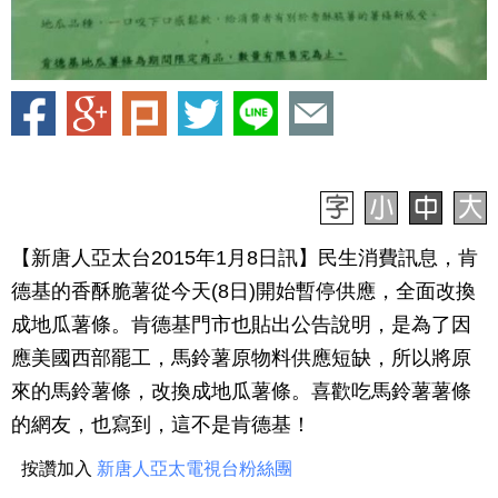
【新唐人亞太台2015年1月8日訊】民生消費訊息，肯
德基的香酥脆薯從今天(8日)開始暫停供應，全面改換
成地瓜薯條。肯德基門市也貼出公告說明，是為了因
應美國西部罷工，馬鈴薯原物料供應短缺，所以將原
來的馬鈴薯條，改換成地瓜薯條。喜歡吃馬鈴薯薯條
的網友，也寫到，這不是肯德基！
按讚加入
新唐人亞太電視台粉絲團