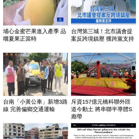
埔心金蜜芒果進入產季 品
台灣第三城！北市議會提
嚐夏果正當時
案反跨境鎮壓 獲跨黨支持
台南「小黃公車」新增3路
斥資157億元橋科聯外匝
線 完善偏鄉交通運輸
道今動土 將串聯半導體S
廊帶