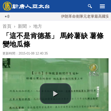
伊朗革命衛隊元老掌最高國安會 內
首頁
›
新聞
›
地方
「這不是肯德基」 馬鈴薯缺 薯條
變地瓜條
更新時間：2015-01-08 12:40:35