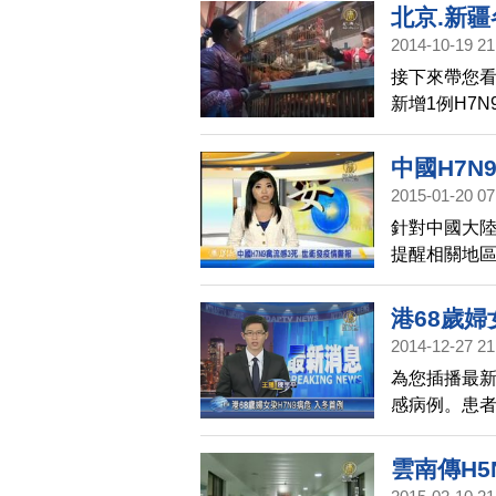
維吾爾自治
北京.新疆
議提升為第二
2014-10-19 21
接下來帶您
新增1例H7
疆列入黃色
免接觸禽鳥
中國H7N
衛生措施，
2015-01-20 07
針對中國大陸
提醒相關地區
H7N9確診
港68歲婦
2014-12-27 21
為您插播最新
感病例。患
急，這名女子
有到菜市場。
雲南傳H5
案都由中國