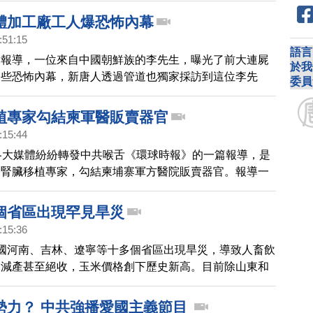
體加工廠工人爆恐怖內幕
:51:15
語言
元報導，一位來自中國朝鮮族的李先生，曝光了前大連屍
於我
一些恐怖內幕，新唐人透過管道也獨家採訪到這位李先
委員
己曾經在這家屍體加工廠工作了一年半，一直到薄熙來落
加工廠才關門。
植專家勾結柬軍醫販賣器官
:15:44
各大媒體紛紛轉發中共喉舌《環球時報》的一篇報導，是
國腎臟移植專家，勾結柬埔寨軍方醫院販賣器官。報導一
刻引起網友議論，認為由喉舌媒體發表有關中共跨國盜賣
，並不尋常。
個省區出現罕見旱災
:15:36
國河南、吉林、遼寧等十多個省區出現旱災，導致人畜飲
稼減產甚至絕收，玉米價格創下歷史新高。目前除山東和
雨有所緩解外，大部分地區依然是中到重度乾旱，河南中
區達特旱。
勢力？ 中共強播愛國主義節目