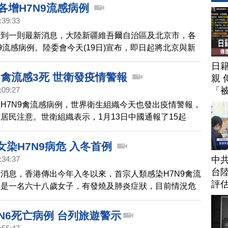
區、江蘇、浙江、廣東、福建、上海與江西，旅遊疫情建
各增H7N9流感病例
級警示，其他省市(不含港澳)則維持第一級注意。
:39:33
看到一則最新消息，大陸新疆維吾爾自治區及北京市，各
N9流感病例。陸委會今天(19日)宣布，即日起將北京與新
旅遊警示區域。疾管署也提醒國人，前往中國大陸，要避
日
類，食用雞、鴨、鵝及蛋類要熟食；並要落實洗手等個人
9禽流感3死 世衛發疫情警報
親 
以避免感染。
「
:09:27
H7N9禽流感病例，世界衛生組織今天也發出疫情警報，
居民注意。世衛組織表示，1月13日中國通報了15起
病例，其中3例死亡。這15名新增都有接觸家禽的紀錄。
女染H7N9病危 入冬首例
中
:34:37
台
消息，香港傳出今年入冬以來，首宗人類感染H7N9禽流
評
者是一名六十八歲女子，有發燒及肺炎症狀，目前情況危
曾經到中國深圳食用雞肉，但沒有直接 接觸家禽，也沒
香港去年十二月開始，有十人感染H7N9禽流感，全部個
N6死亡病例 台列旅遊警示
傳入，當中有三人死亡。