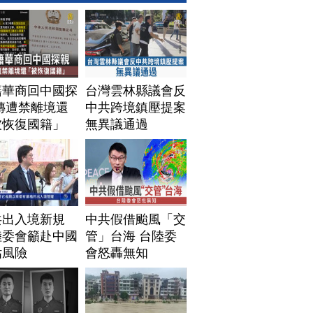
籍華商回中國探
台灣雲林縣議會反
傳遭禁離境還
中共跨境鎮壓提案
被恢復國籍」
無異議通過
共出入境新規
中共假借颱風「交
陸委會籲赴中國
管」台海 台陸委
估風險
會怒轟無知