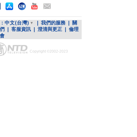
：
中文(台灣)
|
我們的服務
|
關
們
|
客服資訊
|
澄清與更正
|
倫理
會
Copyright ©2002-2023