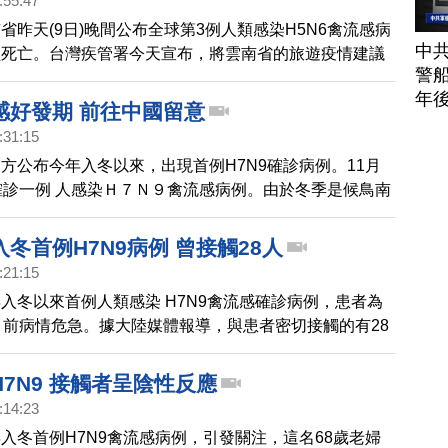
:55:47
省昨天(9日)晚間公布全球第3例人類感染H5N6禽流感病
中
經死亡。台灣疾管署今天宣布，將雲南省的旅遊疫情建議
警船
第二級「警示」。據中國官方表示，死亡個案是一名44
年
鳥接觸史，上個月27日發表，2月3日住院，6日死亡。
感好發期 前往中國留意
染H5N6。而之前的兩個死亡案例，也都出現在中國大
:31:15
川省與廣東省。除了H5N6之外，目前中國的H7N9禽流
方公布今年入冬以來，出現首例H7N9確診病例。11月
，上週又新增36起病例，疾管署提醒國人前往中國大陸
確診一例 人感染Ｈ７Ｎ９禽流感病例。由於冬季是候鳥南
警覺，避免接觸禽類。
好發季節，入秋以來，全中國通報8例H7N9禽流感確定
有2例死亡。 台灣疾病管制署提醒有計畫前往中國大陸
冬首例H7N9病例 曾接觸28人
留意，避免前往傳統市場與接觸禽鳥。
:21:15
入冬以來首例人類感染 H7N9禽流感確診病例，患者為
目前病情危急。據大陸媒體報導，與患者密切接觸的有28
有患者的小女兒出現感冒症狀。其他尚未發現異常症狀。
7N9 接觸者呈陰性反應
:14:23
入冬首例H7N9禽流感病例，引發關注，這名68歲老婦