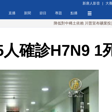
新唐人影音
|
大
直播
新聞
節目
專題
點播
降低對中稀土依賴 川普宣布礦業投資20億美
人確診H7N9 1