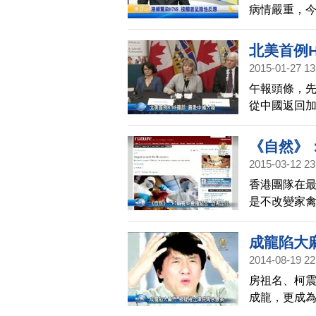
病情嚴重，
現病徵的人
北美首例H
2015-01-27 13
午報頭條，先
從中國返回
H7N9感染
人先後出現
《自然》：
期間並沒有
2015-03-12 23
克流感藥物
香港團隊在
20起H7N
是不改變家
警示。
病。報告指出
病毒重組，形
成龍陷大
測，病毒可
2014-08-19 22
H7N9至少造
房祖名、柯
成龍，更成
底成龍的複