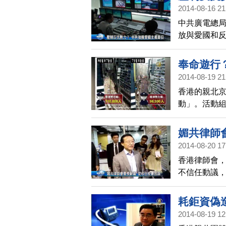
2014-08-16 21
中共廣電總
放與愛國和
來關心。
奉命遊行
2014-08-19 21
香港的親北京
動」。活動組
算，實際人數
讓反佔中行
媚共律師
2014-08-20 17
香港律師會
不信任動議
向傳媒表示
耗鉅資偽
2014-08-19 12