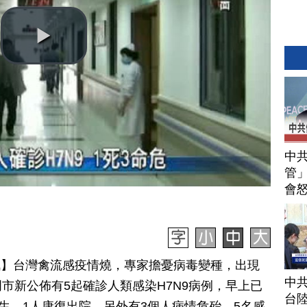
中
管」
會
日訊】台灣禽流感疫情燒，專家擔憂病毒變種，出現
中
市新公佈有5起確診人類感染H7N9病例，早上已
台
學生，1人康復出院，另外有3個人病情危殆。5名感