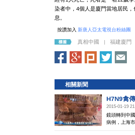
染者中，4個人是廈門當地居民，
息。
按讚加入
新唐人亞太電視台粉絲團
真相中國
福建廈門
|
相關新聞
H7N9禽
2015-01-19 21
鏡頭轉到中國
病例，上海市
名1歲半女童