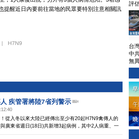
評
也提醒近日內要前往當地的民眾要特別注意相關訊
H7N9
|
台
中
無
傳人 疾管署將陸7省列警示
:12:40
！從入冬以來大陸已經傳出至少有20起H7N9禽傳人的
與廣東省週日(18日)共新增3起病例，其中2人病重、一
康復。疾管署副署長莊人祥18日表示，已經將大陸新疆