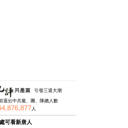
引發三退大潮
前退出中共黨、團、隊總人數
64,876,877
人
處可看新唐人