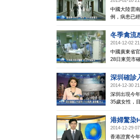
2015-02-10 21
中國大陸雲南
例，病患已
等級，提告至
歲男性，有禽
冬季禽流
昨天確診是感
2014-12-02 21
陸，分別在四
中國廣東省官
感疫情也持續
28日東莞市
務必要提高
遷及禽流感的
病例，其中已
深圳確診入
的民眾特別
2014-12-30 21
深圳出現今年
35歲女性，
人，目前只
港婦驚染H
2014-12-29 07
香港證實今年