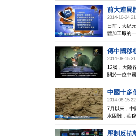
前大連屍
2014-10-24 21
日前，大紀
體加工廠的
生。他說自
馬後，屍體
傳中國移
2014-08-15 21
12號，大陸
關於一位中
被轉發，立
器官的消息
中國十多
2014-08-15 22
7月以來，中
水困難，莊
湖北因為下
東部部分地
壓制反抗