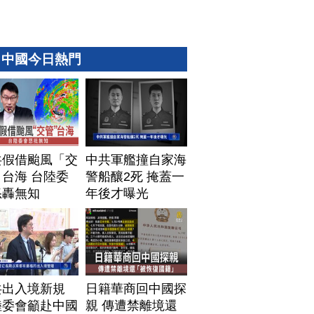
中國今日熱門
共假借颱風「交
中共軍艦撞自家海
台海 台陸委
警船釀2死 掩蓋一
怒轟無知
年後才曝光
共出入境新規
日籍華商回中國探
陸委會籲赴中國
親 傳遭禁離境還