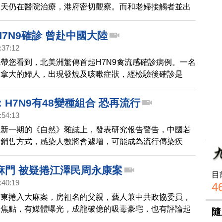
今天仍在醫院治療，港府密切觀察。而和老婦接觸者並出
，經檢測後，都呈現陰性反應。
7N9確診 曾赴中國大陸
:37:12
帶您看到，北美洲驚傳首起H7N9禽流感確診病例。一名
加拿大的婦人，出現發燒及咳嗽症狀，經檢驗後確診是
。據了解，這名女病患和丈夫這個月12日返回加拿大，兩
了感染禽流感病徵，加拿大衛生官員說，兩人在旅遊中國
H7N9有48變種組合 恐再流行
到過市場或農村，還無法確定感染途徑。目前兩人正接受
:54:13
治療，並在家自我隔離。從入冬以來大陸已經傳出至少有
最新一期的《自然》雜誌上，發表研究報告警告，中國若
9禽傳人的病例，其中3人死亡，台灣疾管署也提高旅遊疫情
禽銷售方式，感染人數將會遽增，可能成為流行傳染疾
，H7N9病毒已演變成3個病毒分支，不斷與各地H9N2
成48個變種組合，而且病毒傳播力越來越強，團隊預
麻門 被疑捲江澤民周永康案
目
能會由華東地區不斷向南移，威脅廣東。截至目前為止，
:40:19
4
成638人感染，229人死亡。
震東捲入大麻案，房祖名的父親，藝人兼中共政協委員，
為焦點，有媒體曝光，成龍破億的吸毒豪宅，也有評論起
隨
雜政治關係，不排除這起案件是受到清剿周永康的影響。