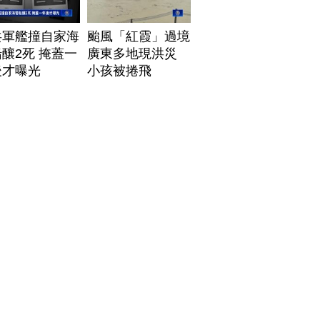
共軍艦撞自家海
颱風「紅霞」過境
釀2死 掩蓋一
廣東多地現洪災
後才曝光
小孩被捲飛