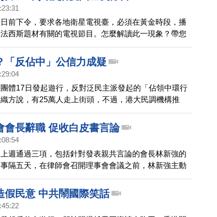
:23:31
局日前下令，要求各地衛星電視臺，必須在黃金時段，播
反法西斯題材有關的電視節目。怎麼解讀此一現象？帶您
？「反佔中」公信力成疑
:29:04
團體17日發起遊行，反對泛民主派發起的「佔領中環行
織方說，有25萬人走上街頭，不過，港大民調機構推
應在8萬多。另外多家港媒曝光，「被遊行」的走路工，
動引發質疑。
會會長辭職 促收白皮書言論
:08:54
，上週通過三項，包括針對發表親共言論的會長林新強的
，事隔五天，在律師會召開理事會會議之前，林新強主動
，會提出請辭，其後獲律師會接納並選出新會長接任。
造假民意 中共鬧國際笑話
:45:22