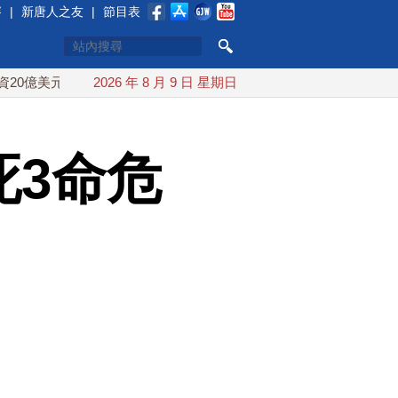
賽
|
新唐人之友
|
節目表
元
中東局勢動盪 土耳其沙特巴基斯坦誓共同防禦
2026 年 8 月 9 日 星期日
漢光
死3命危