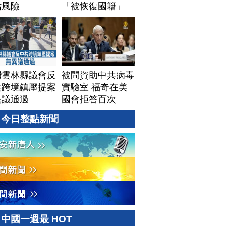
估風險
「被恢復國籍」
灣雲林縣議會反
被問資助中共病毒
共跨境鎮壓提案
實驗室 福奇在美
異議通過
國會拒答百次
今日整點新聞
中國一週最 HOT