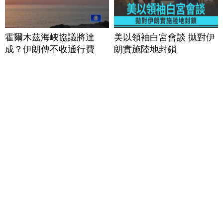
霍爾木茲海峽協議將達
美以領袖白宮會談 拋對伊
成？伊朗傳不收通行費
朗實施陸地封鎖