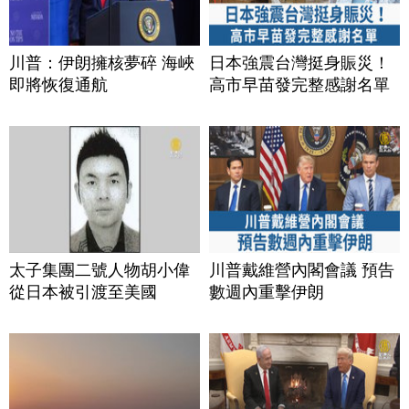
川普：伊朗擁核夢碎 海峽
日本強震台灣挺身賑災！
即將恢復通航
高市早苗發完整感謝名單
太子集團二號人物胡小偉
川普戴維營內閣會議 預告
從日本被引渡至美國
數週內重擊伊朗