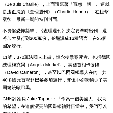
（Je suis Charlie），上面還寫著「寬恕一切」。這就
是遭血洗的《查理週刊》（Charlie Hebdo），在槍擊
案後，最新一期的特刊封面。
不畏懼恐怖襲擊，《查理週刊》決定要準時出刊，還
將加大發行到300萬份，並翻譯成16種語言，在25個
國家發行。
11號，370萬法國人上街，悼念槍擊案死者。包括德國
總理梅克爾（Angela Merkel）、英國首相卡麥隆
（David Cameron），甚至以巴兩國領導人在內，共
40多國元首親赴巴黎參加遊行，隊伍中卻獨獨少了美
國總統歐巴馬。
CNN評論員 Jake Tapper：「作為一個美國人，我真
的希望，在這個漂亮的國際領袖對伍當中，我們可以