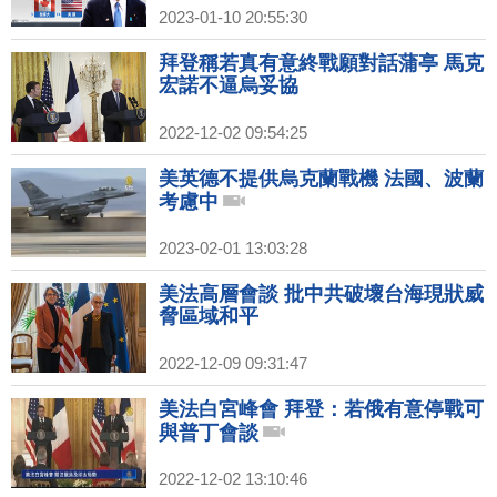
2023-01-10 20:55:30
拜登稱若真有意終戰願對話蒲亭 馬克
宏諾不逼烏妥協
2022-12-02 09:54:25
美英德不提供烏克蘭戰機 法國、波蘭
考慮中
2023-02-01 13:03:28
美法高層會談 批中共破壞台海現狀威
脅區域和平
2022-12-09 09:31:47
美法白宮峰會 拜登：若俄有意停戰可
與普丁會談
2022-12-02 13:10:46