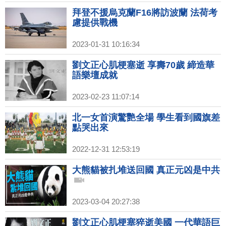
拜登不援烏克蘭F16將訪波蘭 法荷考
慮提供戰機
2023-01-31 10:16:34
劉文正心肌梗塞逝 享壽70歲 締造華
語樂壇成就
2023-02-23 11:07:14
北一女首演驚艷全場 學生看到國旗差
點哭出來
2022-12-31 12:53:19
大熊貓被扎堆送回國 真正元凶是中共
2023-03-04 20:27:38
劉文正心肌梗塞猝逝美國 一代華語巨