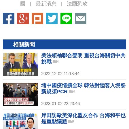
國
最新消息
法國恐攻
|
|
相關新聞
美法領袖聯合聲明 重視台海關切中共
挑戰
2022-12-02 11:18:44
堵中國疫情擴全球 韓法對陸客入境祭
新規須PCR
2023-01-02 22:23:46
岸田訪歐美深化盟友合作 台海和平也
是重點議題