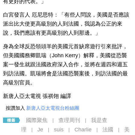
有更好的代表。」
白宮發言人 厄尼思特：「有些人問說，美國是否應該
派出比大使更高級別的人到法國，我認為公正的來
說，我們應該有更高級別的人到那邊。」
身為全球反恐領頭羊的美國元首缺席遊行引來批評，
但美國國務卿凱瑞（John Kerry）解釋，美國從恐襲
案一發生就跟法國政府深入合作，並將在週四和週五
到訪法國。凱瑞將會是法國恐襲案後，到訪法國的最
高級別官員。
新唐人亞太電視 張祺翎 編譯
按讚加入
新唐人亞太電視台粉絲團
國際聚焦
查理周刊
我是查
|
|
理
Je
suis
Charlie
法國
美
|
|
|
|
|