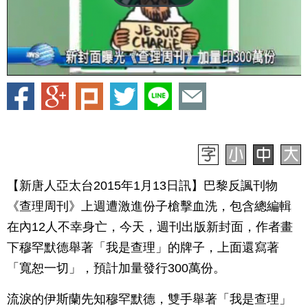
【新唐人亞太台2015年1月13日訊】巴黎反諷刊物
《查理周刊》上週遭激進份子槍擊血洗，包含總編輯
在內12人不幸身亡，今天，週刊出版新封面，作者畫
下穆罕默德舉著「我是查理」的牌子，上面還寫著
「寬恕一切」，預計加量發行300萬份。
流淚的伊斯蘭先知穆罕默德，雙手舉著「我是查理」