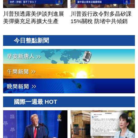
川普預透露美伊談判進展
川普簽行政令對多晶矽課
美彈藥充足再擴大生產
15%關稅 防堵中共傾銷
今日整點新聞
國際一週最 HOT