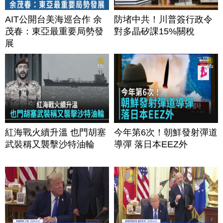
AIT公開台美海巡合作 余
防堵中共！川普簽行政令
茂春：東亞最重要局勢發
對多晶矽課15%關稅
展
紅海戰火續升溫 也門胡塞
今年第6次！朝鮮發射彈道
武裝稱又襲擊沙特油輪
導彈 落日本EEZ外