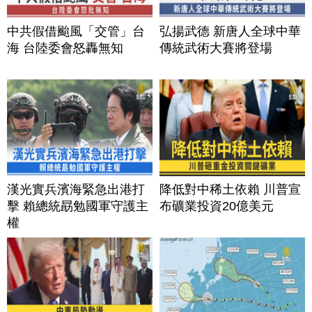
中共假借颱風「交管」台
弘揚武德 新唐人全球中華
海 台陸委會怒轟無知
傳統武術大賽將登場
漢光實兵濱海緊急出港打
降低對中稀土依賴 川普宣
擊 賴總統勗勉國軍守護主
布礦業投資20億美元
權