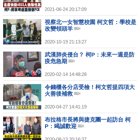
2021-06-24 20:17:09
視察北一女智慧校園 柯文哲：學校是
改變領頭羊
2020-10-19 21:13:27
武漢肺炎侵台？ 柯P：未來一週是防
疫危急期
2020-02-14 14:48:28
令錢櫃各分店受檢！柯文哲提四項大
火善後補救
2020-04-27 14:41:19
布拉格市長將與捷克團一起訪台 柯
P：竭誠歡迎
2020-08-13 20:16:37