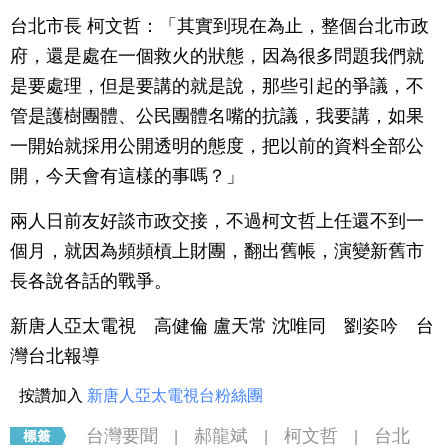
台北市長 柯文哲：「其實到現在為止，整個台北市政
府，還是處在一個救火的狀態，因為很多問題我們就
是要處理，但是要講的就是說，那些引起的爭議，不
管是護樹團體、公民團體名嘴的抗議，我要講，如果
一開始就採用公開透明的態度，把以前的資料全部公
開，今天會有這樣的事嗎？」
兩人日前友好談市政交接，不過柯文哲上任還不到一
個月，就因為頻頻槓上財團，翻出舊帳，演變新舊市
長各說各話的戰爭。
新唐人亞太電視 高健倫 盧天常 沈唯同 劉姿吟 台
灣台北報導
按讚加入
新唐人亞太電視台粉絲團
台灣要聞
郝龍斌
柯文哲
台北
|
|
|