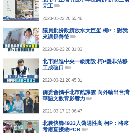
完工
2020-01-23 20:59:46
議員批拚政績放水大巨蛋 柯P：對我
來講是善後
2020-06-23 20:31:03
北市跟進中央一級開設 柯P憂非法移
工成破口
2020-03-21 20:45:31
僑委會攜手北市酷課雲 向外輸出台灣
華語文教育影響力
2021-03-17 13:06:47
北農快篩4933人偽陽性高 柯P：將來
考慮直接做PCR