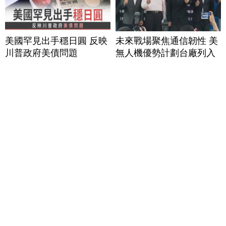
美國罕見出手穩日圓 反映
未來戰場聚焦通信韌性 美
川普政府美債問題
無人機優勢計劃台廠列入