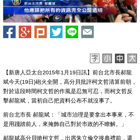
【新唐人亞太台2015年1月19日訊】前台北市長郝龍
斌今天(19日)砲火全開，高分貝批評柯文哲清算前朝，
對於這段時間柯文哲的作風是忍無可忍，而柯文哲反
擊郝龍斌，當初自己把資料公布不就沒事了。
前台北市長 郝龍斌：「城市治理是要拿出本事來，不
是用踐踏前人，來掩飾自己對於市政的不瞭解。」
郝龍斌高分貝嗆柯文哲，出席朱立倫交接典禮前，還