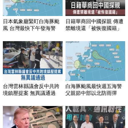
日本氣象廳緊盯白海豚颱
日籍華商回中國探親 傳遭
風 台灣最快下午發海警
禁離境還「被恢復國籍」
台灣雲林縣議會反中共跨
白海豚颱風最快週五海警
境鎮壓提案 無異議通過
父親節中部以北防雨彈