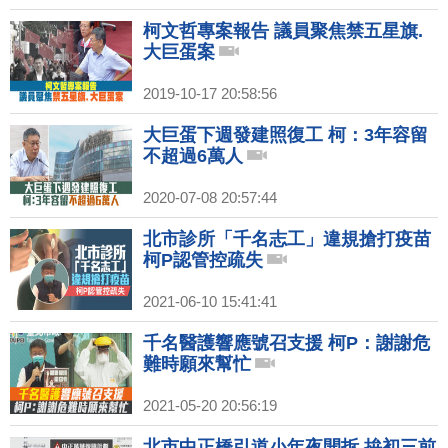
柯文哲專案報告 議員聚焦禁五星旗.
大巨蛋案
2019-10-17 20:58:56
大巨蛋下週發建照復工 柯：3年容留
不超過6萬人
2020-07-08 20:57:44
北市診所「千名志工」違規搶打疫苗
柯P認管控疏失
2021-06-10 15:41:41
千名醫護響應號召支援 柯P：謝謝危
難時願來幫忙
2021-05-20 20:56:19
北市中正橋引道小年夜開拆 拚初三前