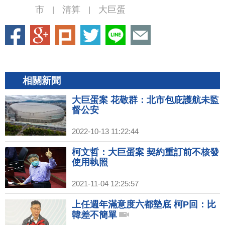
市
清算
大巨蛋
|
|
相關新聞
大巨蛋案 花敬群：北市包庇護航未監
督公安
2022-10-13 11:22:44
柯文哲：大巨蛋案 契約重訂前不核發
使用執照
2021-11-04 12:25:57
上任週年滿意度六都墊底 柯P回：比
韓差不簡單