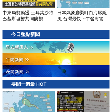
中東局勢動盪 土耳其沙特
日本氣象廳緊盯白海豚颱
巴基斯坦誓共同防禦
風 台灣最快下午發海警
今日整點新聞
要聞一週最 HOT