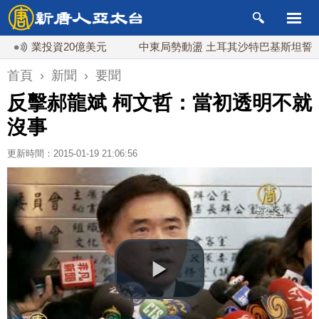
業投資20億美元
中東局勢動盪 土耳其沙特巴基斯坦誓共同防
首頁
›
新聞
›
要聞
反擊郝龍斌 柯文哲：當初透明不就
沒事
更新時間：2015-01-19 21:06:56