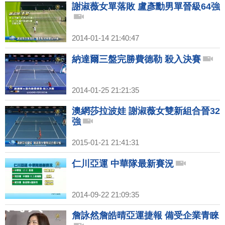
謝淑薇女單落敗 盧彥勳男單晉級64強
2014-01-14 21:40:47
納達爾三盤完勝費德勒 殺入決賽
2014-01-25 21:21:35
澳網莎拉波娃 謝淑薇女雙新組合晉32
強
2015-01-21 21:41:31
仁川亞運 中華隊最新賽況
2014-09-22 21:09:35
詹詠然詹皓晴亞運捷報 備受企業青睞