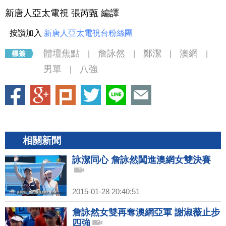
新唐人亞太電視 張芮甄 編譯
按讚加入
新唐人亞太電視台粉絲團
體壇焦點
詹詠然
鄭潔
澳網
|
|
|
|
男單
八強
|
相關新聞
詠潔同心 詹詠然闖進澳網女雙決賽
2015-01-28 20:40:51
詹詠然女雙再奪澳網亞軍 謝淑薇止步
四強