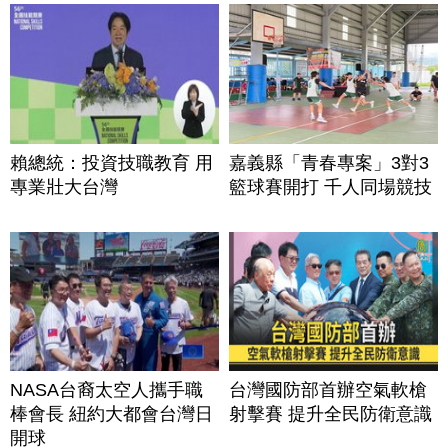
賴總統：投資技職教育 用
嘉義縣「青春專案」3對3
專業壯大台灣
籃球賽開打 千人同場競技
NASA台裔太空人攜手職
台灣國防部首辦空氣軟槍
棒會長 紐約大都會台灣日
射擊賽 提升全民防衛意識
開球