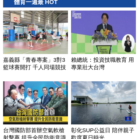
體育一週最 HOT
嘉義縣「青春專案」3對3
賴總統：投資技職教育 用
籃球賽開打 千人同場競技
專業壯大台灣
台灣國防部首辦空氣軟槍
彰化SUP公益日 陪伴親子
射擊賽 提升全民防衛意識
歡度夏日時光