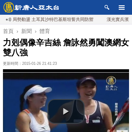
局勢動盪 土耳其沙特巴基斯坦誓共同防禦
漢光實兵濱海緊急出
首頁
›
新聞
›
體育
力剋偶像辛吉絲 詹詠然勇闖澳網女
雙八強
更新時間：2015-01-26 21:41:23