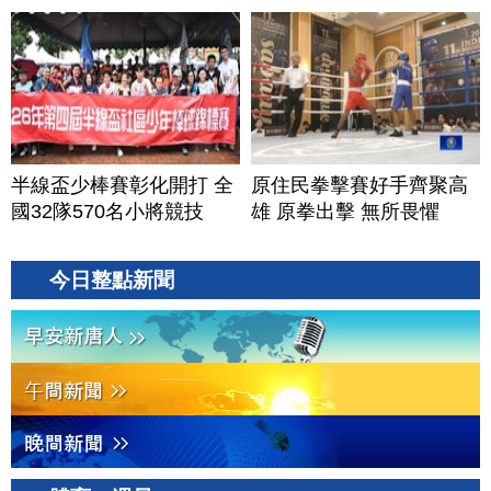
半線盃少棒賽彰化開打 全
原住民拳擊賽好手齊聚高
國32隊570名小將競技
雄 原拳出擊 無所畏懼
今日整點新聞