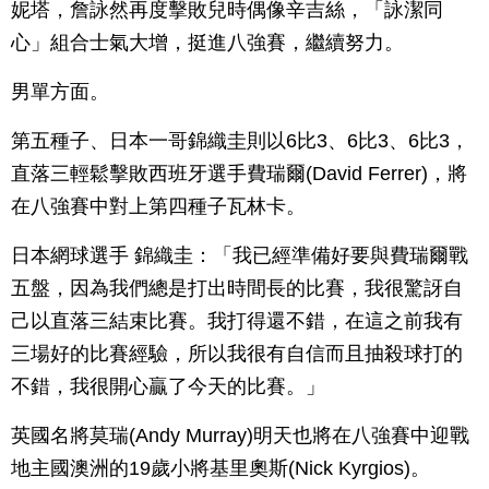
妮塔，詹詠然再度擊敗兒時偶像辛吉絲，「詠潔同
心」組合士氣大增，挺進八強賽，繼續努力。
男單方面。
第五種子、日本一哥錦織圭則以6比3、6比3、6比3，
直落三輕鬆擊敗西班牙選手費瑞爾(David Ferrer)，將
在八強賽中對上第四種子瓦林卡。
日本網球選手 錦織圭：「我已經準備好要與費瑞爾戰
五盤，因為我們總是打出時間長的比賽，我很驚訝自
己以直落三結束比賽。我打得還不錯，在這之前我有
三場好的比賽經驗，所以我很有自信而且抽殺球打的
不錯，我很開心贏了今天的比賽。」
英國名將莫瑞(Andy Murray)明天也將在八強賽中迎戰
地主國澳洲的19歲小將基里奧斯(Nick Kyrgios)。