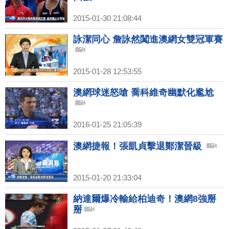
2015-01-30 21:08:44
詠潔同心 詹詠然闖進澳網女雙冠軍賽
2015-01-28 12:53:55
澳網球迷怒嗆 喬科維奇幽默化尷尬
2016-01-25 21:05:39
澳網捷報！張凱貞擊退鄭潔晉級
2015-01-20 21:33:04
納達爾爆冷輸給柏迪奇！澳網8強掰
掰