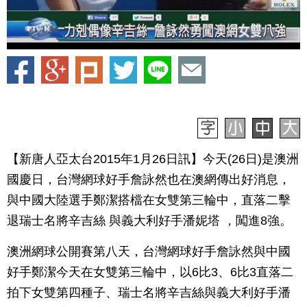
【新唐人亞太台2015年1月26日訊】今天(26日)是澳洲
國慶日，台灣網球好手詹詠然也在澳網傳出好消息，
與中國大陸選手鄭潔搭檔在女雙第三輪中，直落二擊
退瑞士名將辛吉絲 與義大利好手潘妮塔 ，闖進8強。
澳洲網球公開賽第八天，台灣網球好手詹詠然與中國
好手鄭潔今天在女雙第三輪中，以6比3、6比3直落二
拍下女雙第四種子、瑞士名將辛吉絲與義大利好手潘