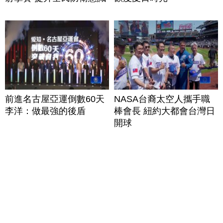
前進名古屋亞運倒數60天
NASA台裔太空人攜手職
李洋：做最強的後盾
棒會長 紐約大都會台灣日
開球