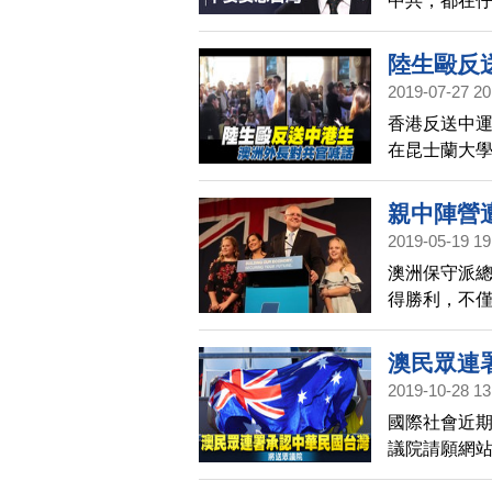
中共，都在
會成為下一
要妄想。
陸生毆反
2019-07-27 20
香港反送中運
在昆士蘭大
爆發肢體衝
共學生，對
親中陣營
自由與和平
2019-05-19 19
澳洲保守派總理
得勝利，不
工黨領袖修頓（B
澳民眾連
2019-10-28 13
國際社會近
議院請願網
核、准許這一