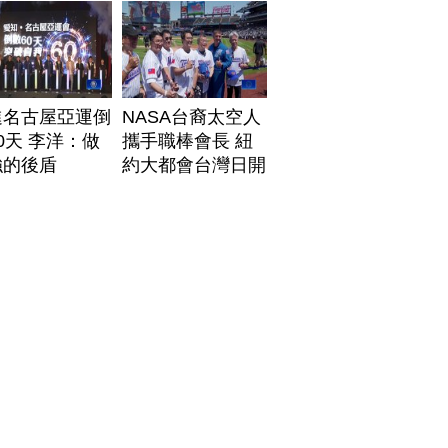
進名古屋亞運倒
NASA台裔太空人
0天 李洋：做
攜手職棒會長 紐
強的後盾
約大都會台灣日開
球