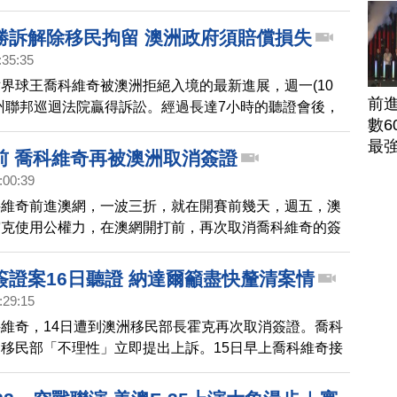
她的球迷與家人。
勝訴解除移民拘留 澳洲政府須賠償損失
:35:35
界球王喬科維奇被澳洲拒絕入境的最新進展，週一(10
前
州聯邦巡迴法院贏得訴訟。經過長達7小時的聽證會後，
數6
翻澳州政府取消簽證的決定，被拘留在旅館的喬科維奇也
最
放，若沒有意外，將能按照原訂計畫參加17日的澳網公
前 喬科維奇再被澳洲取消簽證
:00:39
科維奇前進澳網，一波三折，就在開賽前幾天，週五，澳
霍克使用公權力，在澳網開打前，再次取消喬科維奇的簽
維奇的律師表示，霍克會取消是因為他認為喬科維奇，可
反疫苗的情緒，並批評霍克的決定不合理。同時律師團也
簽證案16日聽證 納達爾籲盡快釐清案情
喬科維奇暫時不會被拘留或驅逐出境。
:29:15
維奇，14日遭到澳洲移民部長霍克再次取消簽證。喬科
移民部「不理性」立即提出上訴。15日早上喬科維奇接
檢查署的拘留和問話，晚上也會在移民拘留所度過。