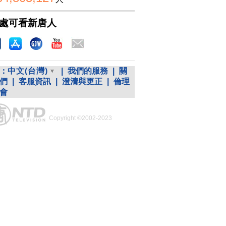
處可看新唐人
：
中文(台灣)
|
我們的服務
|
關
們
|
客服資訊
|
澄清與更正
|
倫理
會
Copyright ©2002-2023