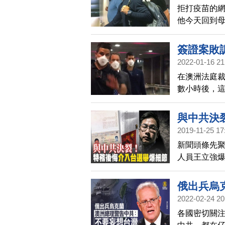
拒打疫苗的網
他今天回到母
道：「諾瓦
簽證案敗
2022-01-16 21
在澳洲法庭裁決
數小時後，
航班已於當地
與中共決
2019-11-25 17
新聞頭條先
人員王立強爆
資台灣的電
多家媒體報
俄出兵烏
時報等媒體
2022-02-24 20
台灣失去民
各國密切關注