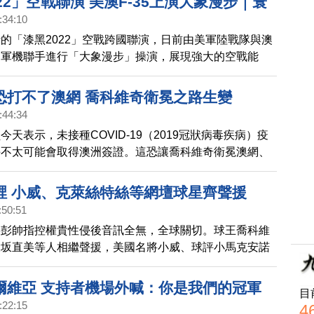
22」空戰聯演 美澳F-35上演大象漫步｜寰
:34:10
的「漆黑2022」空戰跨國聯演，日前由美軍陸戰隊與澳
的軍機聯手進行「大象漫步」操演，展現強大的空戰能
秀肌肉」的方式，回應中共近期不斷挑釁，破壞印太地區
。
恐打不了澳網 喬科維奇衛冕之路生變
:44:34
今天表示，未接種COVID-19（2019冠狀病毒疾病）疫
手不太可能會取得澳洲簽證。這恐讓喬科維奇衛冕澳網、
賽金盃紀錄之路生變。
裡 小威、克萊絲特絲等網壇球星齊聲援
:50:51
將彭帥指控權貴性侵後音訊全無，全球關切。球王喬科維
大坂直美等人相繼聲援，美國名將小威、球評小馬克安諾
手克萊絲特絲等今天也群起發聲。
爾維亞 支持者機場外喊：你是我們的冠軍
目
:22:15
4