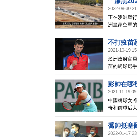
「漆黑20
2022-08-30 21
宇掃描
正在澳洲舉行
洲皇家空軍
量，以「大
穩定的行動
不打疫苗
2021-10-19 15
澳洲政府官員
苗的網球選
改寫大滿貫
彭帥在哪
2021-11-19 09
中國網球女
奇和前球后
和比利時好
喬帥抵塞
2022-01-17 23