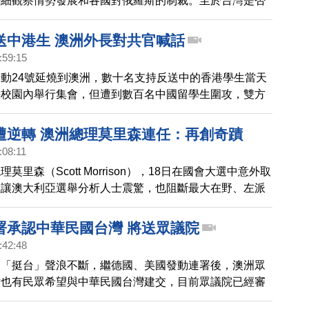
仔細觀察情勢發展和各國對俄羅斯的制裁。至於台灣是否
個遭鄰國入侵的對象，莫里森重申澳洲立場，呼籲中共不
送中港生 澳洲外長對共官喊話
:59:15
動24號延燒到澳洲，數十名支持反送中的香港學生當天
學校園內舉行集會，但遭到數百名中國留學生圍攻，雙方
突，今天有澳洲媒體報導，中共駐澳外交官讚揚打人的親
此，澳洲外交部長回應，在澳洲的外交官員應該尊重言論
遭逆轉 澳洲總理莫里森連任：再創奇蹟
示威的權利。
:08:11
莫里森（Scott Morrison），18日在國會大選中意外取
僅讓澳大利亞選舉分析人士震驚，也阻斷最大在野、左派
ill Shorten）組閣的希望。
署承認中華民國台灣 將送眾議院
:42:48
期「挺台」聲浪不斷，繼德國、美國發動連署後，澳洲眾
站也有民眾希望與中華民國台灣建交，目前眾議院已經審
項連署到11月20日為止，到時後，提案將送往眾議院，