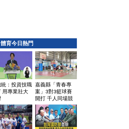
體育今日熱門
總統：投資技職
嘉義縣「青春專
 用專業壯大
案」3對3籃球賽
灣
開打 千人同場競
技