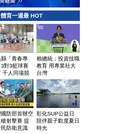
體育一週最 HOT
義縣「青春專
賴總統：投資技職
3對3籃球賽
教育 用專業壯大
 千人同場競
台灣
灣國防部首辦空
彰化SUP公益日
槍射擊賽 提
陪伴親子歡度夏日
全民防衛意識
時光