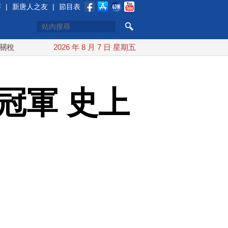
賽
|
新唐人之友
|
節目表
日本氣象廳緊盯白海豚颱風 台灣最快下午發海警
2026 年 8 月 7 日 星期五
今年第6次
冠軍 史上