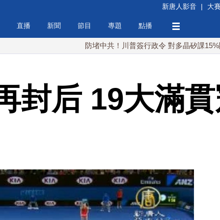
新唐人影音
|
大
直播
新聞
節目
專題
點播
防堵中共！川普簽行政令 對多晶矽課15%關稅
再封后 19大滿貫