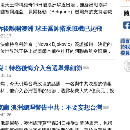
壇天王喬科維奇16日遭澳洲驅逐出境，無緣出戰澳網，
國塞爾維亞，貝爾格勒（Belgrade）機場外的支持者喊
隨
克（喬科維奇名），你是我們的冠軍！」
訴後離開澳洲 球王喬帥搭乘班機已起飛
:22:17
語言
維持喬科維奇（Novak Djokovic）簽證撤銷一決定的
於我
這位世界球王搭上從墨爾本飛往杜拜的阿聯酋航空班機，
委員
時間晚間11時前起飛。
裂！特務後悔介入台選舉爆細節
:01:15
聚焦，今天引爆台灣政壇的話題，一名與中共決裂的情報
料，他介入台灣選舉的細節，透露花費大約2億美元，投
視台，並滲透宮廟地方組織，幫助親中候選人當選，澳洲
導了這個消息，王立強另外還接受大紀元、看中國、紐約
克蘭 澳洲總理警告中共：不要妄想台灣
訪問，他後悔地說，看到香港很慘，他不願意中華民國、
:42:26
主主權。
俄烏局勢，澳洲總理莫里森24日接受訪問時表示，包括