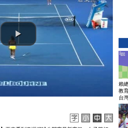
賴
教育
台