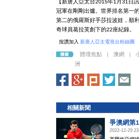
【新唐人亞太台2015年1月31
冠軍在剛剛出爐。世界排名第一的
第二的俄羅斯好手莎拉波娃，順利
奇球員葛拉芙創下的22座紀錄。
按讚加入
新唐人亞太電視台粉絲團
體壇焦點
澳網
|
|
洲
相關新聞
爭澳網第
2022-12-29 23