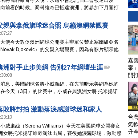
球名將喬科維奇今天說，永遠不會忘記自己曾被逐出澳
是向前看的時候。喬科維奇已抵達澳洲，將參加下月開打
（Australian Open）。
父親與拿俄旗球迷合照 烏籲澳網禁觀賽
:07:27
洲大使今天敦促澳洲網球公開賽主辦單位禁止塞爾維亞名
ovak Djokovic）的父親入場觀賽，因為有影片顯示他
羅斯國旗的球迷合照。
嘉
澳洲對手止步美網 告別27年網壇生涯
案」
開打
:30:08
技
壇消息，美國網球名將小威廉絲，在先前暗示美網為她的
在今天（3日）的比賽中，小威在與澳洲女將 托米揚諾
第一局以5比7落後，接著在第二盤搶七7比6扳回一城
以1比6輸給對手，止步第三輪，也將就此告別她27年的
落敗將封拍 激動落淚感謝球迷和家人
她賽後在場上落淚感謝姐姐「大威」成就自己，並向全場
台
:23:10
意，被問到會重新考慮退休決定嗎？小威回應：「我認為
氣軟
威廉絲（Serena Williams）今天在美國網球公開賽女
事難料。」
升
洲女將托米揚諾維奇淘汰出局，賽後她淚灑球場，激動感