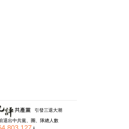
引發三退大潮
前退出中共黨、團、隊總人數
64,803,127
人