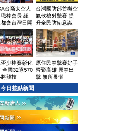
SA台裔太空人
台灣國防部首辦空
職棒會長 紐
氣軟槍射擊賽 提
大都會台灣日開
升全民防衛意識
線盃少棒賽彰化
原住民拳擊賽好手
 全國32隊570
齊聚高雄 原拳出
小將競技
擊 無所畏懼
今日整點新聞