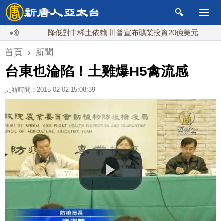
降低對中稀土依賴 川普宣布礦業投資20億美元
中東
首頁
›
新聞
台東也淪陷！土雞爆H5禽流感
更新時間：2015-02-02 15:08:39