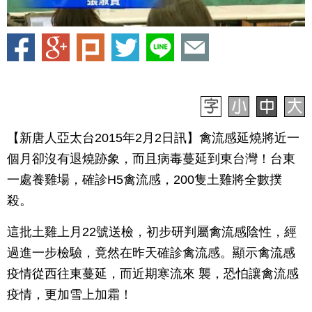
【新唐人亞太台2015年2月2日訊】禽流感延燒將近一
個月卻沒有退燒跡象，而且病毒蔓延到東台灣！台東
一處養雞場，確診H5禽流感，200隻土雞將全數撲
殺。
這批土雞上月22號送檢，初步研判屬禽流感陰性，經
過進一步檢驗，竟然在昨天確診禽流感。顯示禽流感
疫情從西往東蔓延，而近期寒流來 襲，恐怕讓禽流感
疫情，更加雪上加霜！