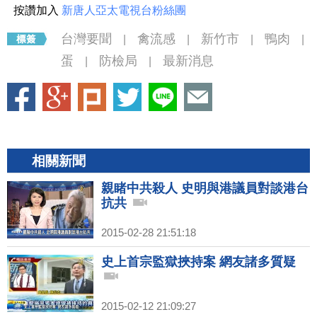
按讚加入
新唐人亞太電視台粉絲團
台灣要聞
禽流感
新竹市
鴨肉
|
|
|
|
蛋
防檢局
最新消息
|
|
相關新聞
親睹中共殺人 史明與港議員對談港台
抗共
2015-02-28 21:51:18
史上首宗監獄挾持案 網友諸多質疑
2015-02-12 21:09:27