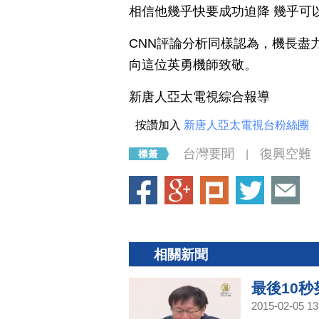
相信他幾乎快要成功迫降 幾乎可
CNN評論分析同樣認為，機長盡
向這位英勇機師致敬。
新唐人亞太電視綜合報導
按讚加入
新唐人亞太電視台粉絲團
台灣要聞
復興空難
|
相關新聞
最後10秒
2015-02-05 13