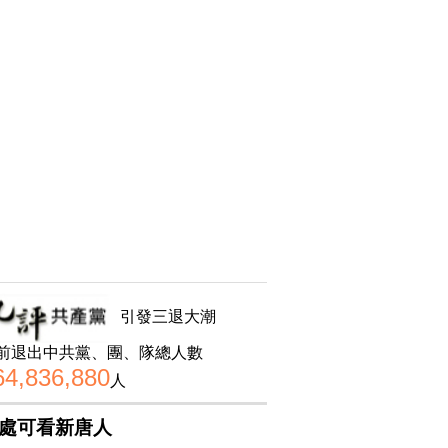
引發三退大潮
前退出中共黨、團、隊總人數
64,836,880
人
處可看新唐人