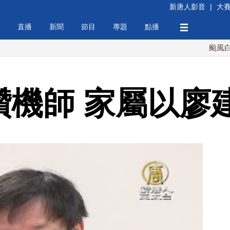
新唐人影音
|
大
直播
新聞
節目
專題
點播
颱風白海豚週末
讚機師 家屬以廖