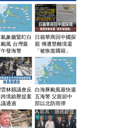
本氣象廳緊盯白
日籍華商回中國探
颱風 台灣最
親 傳遭禁離境還
下午發海警
「被恢復國籍」
灣雲林縣議會反
白海豚颱風最快週
共跨境鎮壓提案
五海警 父親節中
異議通過
部以北防雨彈