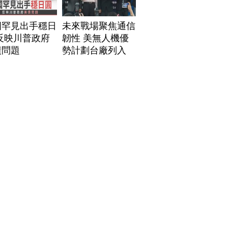
國罕見出手穩日
未來戰場聚焦通信
反映川普政府
韌性 美無人機優
債問題
勢計劃台廠列入