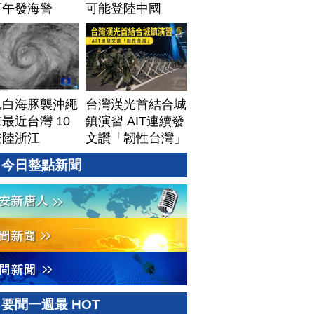
下午發海警
可能登陸中國
風白海豚襲沖繩
台灣漢光首結合城
最近台灣 10
鎮演習 AIT連續發
登陸浙江
文讚「韌性台灣」
今日整點新聞
要聞一週最 HOT