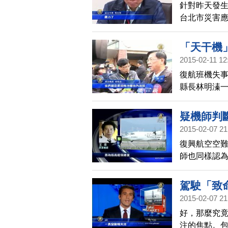
針對昨天發生
台北市災害
機上的駕駛
通動脈；柯
「天干機
2015-02-11 12
復航班機失事
縣長林明溱
外，民航局
疑機師判
2015-02-07 21
復興航空空
師也同樣認
法挽回。而
問題。
駕駛「致
2015-02-07 21
好，那麼究
注的焦點。包