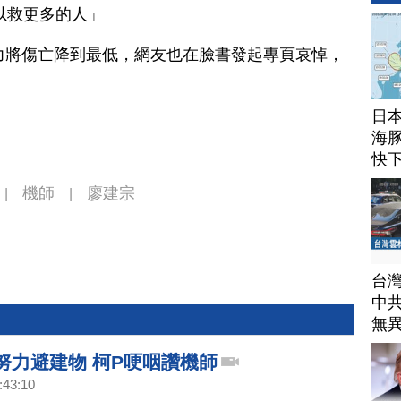
以救更多的人」
力將傷亡降到最低，網友也在臉書發起專頁哀悼，
日
海豚
快
機師
廖建宗
|
|
台
中
無
努力避建物 柯P哽咽讚機師
:43:10