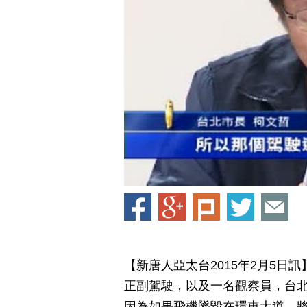
【新唐人亞太台2015年2月5日
正副駕駛，以及一名觀察員，台
因為如果飛機墜毀在環東大道，