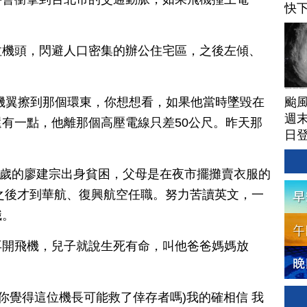
快
拉機頭，閃避人口密集的辦公住宅區，之後左傾、
颱
機翼擦到那個環東，你想想看，如果他當時墜毀在
週末
有一點，他離那個高壓電線只差50公尺。昨天那
日
1歲的廖建宗出身貧困，父母是在夜市擺攤賣衣服的
，之後才到華航、復興航空任職。努力苦讀英文，一
職。
再開飛機，兒子就說生死有命，叫他爸爸媽媽放
(你覺得這位機長可能救了倖存者嗎)我的確相信 我