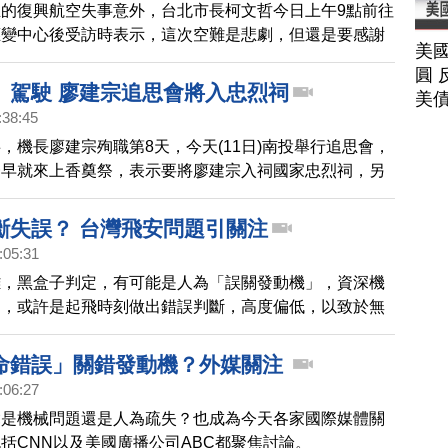
的復興航空失事意外，台北市長柯文哲今日上午9點前往
應變中心後受訪時表示，這次空難是悲劇，但還是要感謝
美
，因為如果飛機墜毀在環東大道，將會衝擊到台北市的交
圓 
文哲話說到最後，哽咽地說不出話來。
」駕駛 廖建宗追思會將入忠烈祠
美
:38:45
，機長廖建宗殉職第8天，今天(11日)南投舉行追思會，
一早就來上香奠祭，表示要將廖建宗入祠國家忠烈祠，另
也證實了，廖建宗曾經執行過極機密的「天干機」任務。
斷失誤？ 台灣飛安問題引關注
:05:31
難，黑盒子判定，有可能是人為「誤關發動機」，資深機
為，或許是起飛時刻做出錯誤判斷，高度偏低，以致於無
網路也有文章開始討論，是否台灣飛行員，有過度操勞的
命錯誤」關錯發動機？外媒關注
:06:27
竟是機械問題還是人為疏失？也成為今天各家國際媒體關
括CNN以及美國廣播公司ABC都聚焦討論。