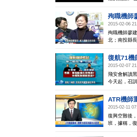
殉職機師
2015-02-06 21
殉職機師廖
北；南投縣
祠。
復航71
2015-02-07 21
飛安會解讀
今天起，召訓
試和口試，
驗，必須要
ATR機師
2015-02-11 07
復興空難後，
班，據稱，復
航ATR機師