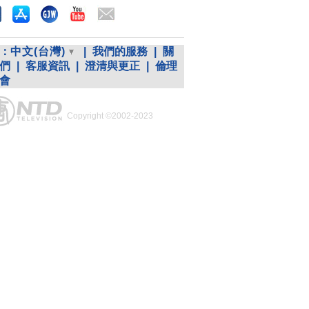
：
中文(台灣)
|
我們的服務
|
關
們
|
客服資訊
|
澄清與更正
|
倫理
會
Copyright ©2002-2023