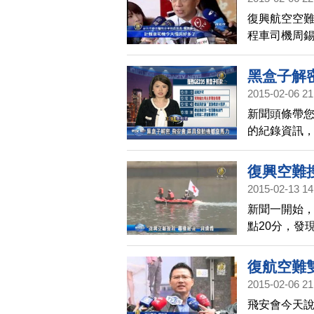
復興航空空難
程車司機周錫
林明威一家
將轉出加護
黑盒子解
2015-02-06 21
新聞頭條帶
的紀錄資訊，
二號發動機
都失效的情
復興空難
2015-02-13 14
新聞一開始，
點20分，發
點下游2公里
者，到今天，
復航空難
天協調會上，
2015-02-06 21
點，未來將
飛安會今天