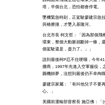
塔，半個台北，恐怕都會停電。
墜機緊急時刻，正駕駛廖建宗急
與橋擦撞，才墜入基隆河。
台北市長 柯文哲：「因為那個飛
環東，整個大動脈就斷掉一條，還
個駕駛還是，盡力了。」」
說到最後柯P忍不住哽咽，今年4
攤商，1997年先進入空軍服役
圓機師夢，沒想到最後仍不幸殉
廖建宗家屬：「有叫他兒子不要
心。」
美國前運輸部督察長 施亞佛：「