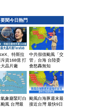
要聞今日熱門
aceX、特斯拉
中共假借颱風「交
斥資168億 打
管」台海 台陸委
最大晶片廠
會怒轟無知
afab
本氣象廳緊盯白
颱風白海豚週末最
颱風 台灣最
接近台灣 最快9日