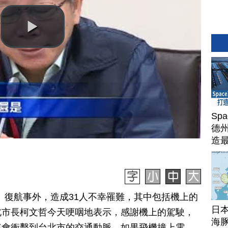
Sp
德州
造
Ter
訊】復航事外，造成31人不幸罹難，其中包括機上的
日
北市長柯文哲今天哽咽地表示，感謝機上的駕駛，
海豚
將會衝擊到台北市的交通動脈，如果飛機撞上電