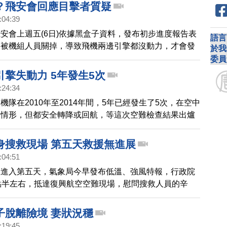
？飛安會回應目擊者質疑
:04:39
安會上週五(6日)依據黑盒子資料，發布初步進度報告表
語言
是被機組人員關掉，導致飛機兩邊引擎都沒動力，才會發
於我
。不過，有目擊者質疑，表示當時他看到其中一個發動機
委員
飛機還一度有爬升。飛安會今天(9日)再度出面說明。
擎失動力 5年發生5次
:24:34
R機隊在2010年至2014年間，5年已經發生了5次，在空中
的情形，但都安全轉降或回航，等這次空難檢查結果出爐
不排除，停止復興的部分營業範圍。
身搜救現場 第五天救援無進展
:04:51
救進入第五天，氣象局今早發布低溫、強風特報，行政院
點半左右，抵達復興航空空難現場，慰問搜救人員的辛
達感謝，為大家打氣。
子脫離險境 妻狀況穩
:19:45