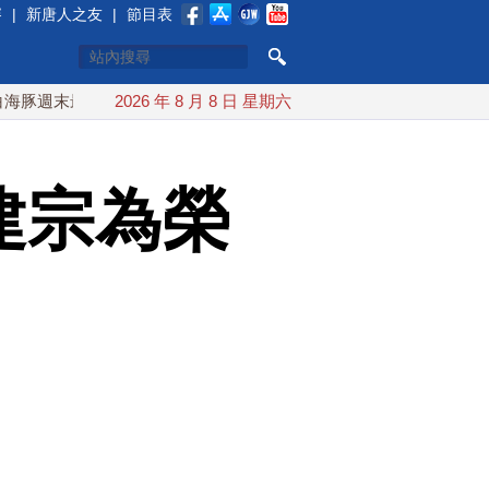
賽
|
新唐人之友
|
節目表
最接近台灣 最快9日可能登陸中國
2026 年 8 月 8 日 星期六
台灣漢光首結合城鎮演習 A
建宗為榮