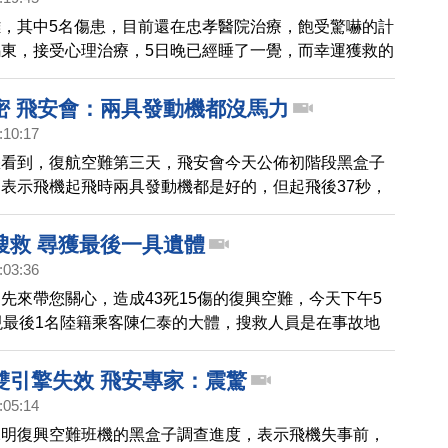
，其中5名傷患，目前還在忠孝醫院治療，飽受驚嚇的計
東，接受心理治療，5日晚已經睡了一覺，而幸運獲救的
三口，妻子骨折開刀後，狀況穩定，一度失溫的兒子，也
病房。
密 飛安會：兩具發動機都沒馬力
:10:17
您看到，復航空難第三天，飛安會今天公佈初階段黑盒子
表示飛機起飛時兩具發動機都是好的，但起飛後37秒，
發出警告，另一台發動機也被切斷油門，最後，是在雙機
況下，發生憾事。
搜救 尋獲最後一具遺體
:03:36
先來帶您關心，造成43死15傷的復興空難，今天下午5
現最後1名陸籍乘客陳仁泰的大體，搜救人員是在事故地
，成功橋下二號水門附近，尋獲遺體，而空難所有的失蹤
已經全部尋獲。至於賠償金新台幣1490萬元的額度，昨
雙引擎失效 飛安專家：震驚
不被現場罹難者家屬接受，復航表示，1490萬元是起
:05:14
繼續協商。
說明復興空難班機的黑盒子調查進度，表示飛機失事前，