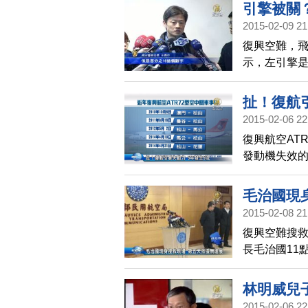
引擎被關
2015-02-09 21
復興空難，飛
示，左引擎
生墜機事故
在轉動，而且
扯！復航引
2015-02-06 22
復興航空AT
發動機失效
後，民航局
毛治國現
2015-02-08 21
復興空難搜
長毛治國11
勞，親自表
林明威兒
2015-02-06 22