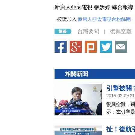
新唐人亞太電視 張媛婷 綜合報導
按讚加入
新唐人亞太電視台粉絲團
台灣要聞
復興空難
|
相關新聞
引擎被關
2015-02-09 21
復興空難，飛
示，左引擎
生墜機事故
在轉動，而且
扯！復航引