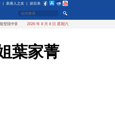
賽
|
新唐人之友
|
節目表
中國
台灣漢光首結合城鎮演習 AIT連續發文讚「韌性台灣」
2026 年 8 月 8 日 星期六
姐葉家菁