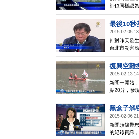
師也同樣認
法挽回。而
問題。
最後10秒
2015-02-05 13
針對昨天發生
台北市災害
機上的駕駛
通動脈；柯
復興空難
2015-02-13 14
新聞一開始，
點20分，發
點下游2公里
者，到今天，
黑盒子解
天協調會上，
2015-02-06 21
點，未來將
新聞頭條帶
的紀錄資訊，