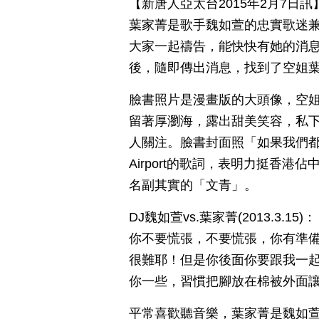
【新唐人亞太台2015年2月7
葉家菁是歌手魏如萱的忠實歌迷兼
大家一起禱告，能快快有她的消息
後，隨即傳出消息，找到了空姐
臉書照片是漫畫版的大頭像，空
留著厚瀏海，露出甜美笑容，私
人關注。臉書封面照「如果我們都只願
Airport的歌詞，表明力挺香
名副其實的「文青」。
DJ魏如萱vs.葉家菁(2013.3
你不要慌張，不要慌張，你有準備
很難耶！但是你後面你要跟我一
你一些，習慣把腳放在棉被外面
平常喜歡聽音樂，葉家菁是魏如