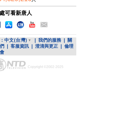
處可看新唐人
：
中文(台灣)
|
我們的服務
|
關
們
|
客服資訊
|
澄清與更正
|
倫理
會
Copyright ©2002-2025