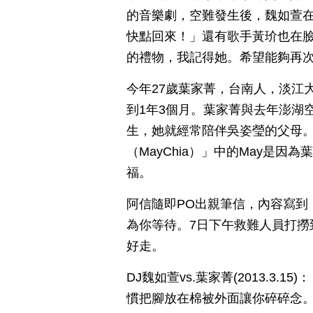
的音樂劇，空難發生後，魏如萱
快點回來！」還有歌手黃玠也在臉
的禮物，我記得她。希望能夠再
今年27歲葉家菁，台南人，淡江大
到1年3個月。葉家菁與去年澎湖
生，她就經常陪伴吳姿瑩的父母。
（MayChia）」中的May是
福。
阿信隨即PO出親筆信，內容寫到，
為你等待。7日下午救難人員打撈
好走。
DJ魏如萱vs.葉家菁(2013.3
慣把腳放在棉被外面讓你碎碎念