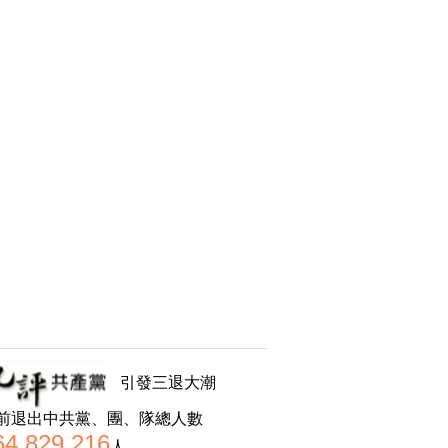
引發三退大潮
前退出中共黨、團、隊總人數
64,829,216
人