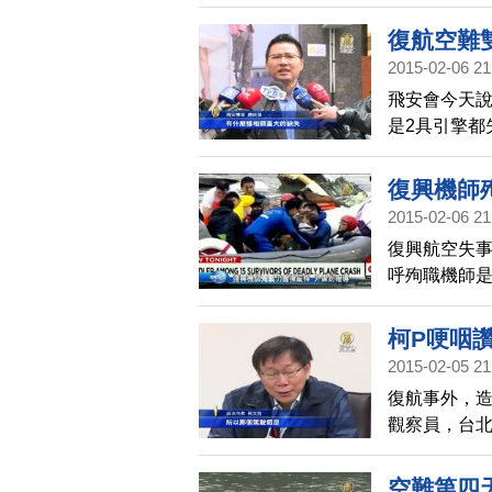
二號發動機
都失效的情
復航空難
2015-02-06 21
飛安會今天
是2具引擎都
見，以當時
復興機師
2015-02-06 21
復興航空失
呼殉職機師
牲，CNN甚
親林明威。
柯P哽咽
2015-02-05 21
復航事外，造
觀察員，台
果飛機墜毀
上電塔，半
空難第四