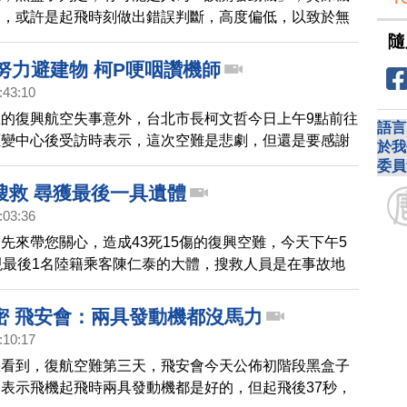
為，或許是起飛時刻做出錯誤判斷，高度偏低，以致於無
網路也有文章開始討論，是否台灣飛行員，有過度操勞的
隨
努力避建物 柯P哽咽讚機師
:43:10
的復興航空失事意外，台北市長柯文哲今日上午9點前往
語言
應變中心後受訪時表示，這次空難是悲劇，但還是要感謝
於我
，因為如果飛機墜毀在環東大道，將會衝擊到台北市的交
委員
文哲話說到最後，哽咽地說不出話來。
搜救 尋獲最後一具遺體
:03:36
先來帶您關心，造成43死15傷的復興空難，今天下午5
現最後1名陸籍乘客陳仁泰的大體，搜救人員是在事故地
，成功橋下二號水門附近，尋獲遺體，而空難所有的失蹤
已經全部尋獲。至於賠償金新台幣1490萬元的額度，昨
密 飛安會：兩具發動機都沒馬力
不被現場罹難者家屬接受，復航表示，1490萬元是起
:10:17
繼續協商。
您看到，復航空難第三天，飛安會今天公佈初階段黑盒子
表示飛機起飛時兩具發動機都是好的，但起飛後37秒，