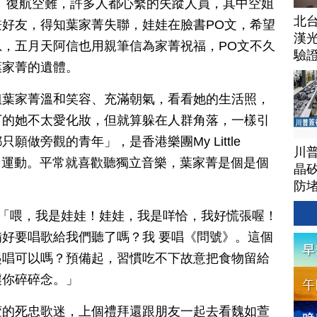
日訊】復航空難，許多人都心繫的失蹤人員，其中空姐
北
好友，得知葉家菁失聯，娃娃在臉書PO文，希望
漢
，五月天阿信也用親筆信為家菁祝福，PO文不久
驗
葉家菁的遺體。
姐葉家菁溫和笑容、充滿朝氣，看看她的生活照，
下的她不太愛化妝，但就算躲在人群角落，一樣引
做旁觀的青年」，是香港樂團My Little
川
港佔中運動。平常就喜歡聽獨立音樂，葉家菁是個是個
晶矽
防
.15)：「喂，我是娃娃！娃娃，我是咩恰，我好慌張喔！
好要唱歌給我們聽了嗎？我 要唱《問號》。這個
起唱可以嗎？預備起，習慣吃不下故意把食物留給
讓你碎碎念。」
萱的死忠歌迷，上個禮拜還跟朋友一起去看魏如萱