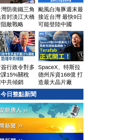
台灣防衛鐵三角
颱風白海豚週末最
光首封淡江大橋
接近台灣 最快9日
證阻敵戰略
可能登陸中國
普簽行政令對多
SpaceX、特斯拉
課15%關稅
德州斥資168億 打
堵中共傾銷
造最大晶片廠
Terafab
今日整點新聞