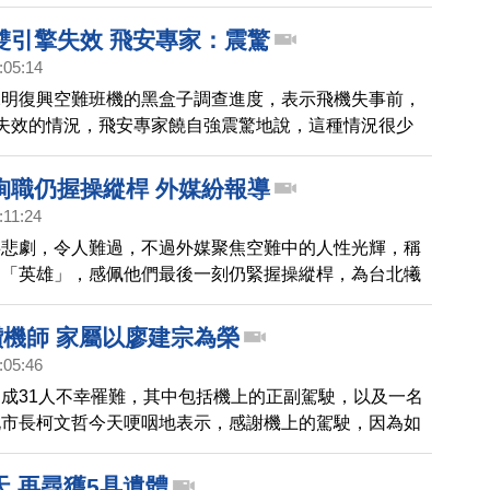
發出警告，另一台發動機也被切斷油門，最後，是在雙機
況下，發生憾事。
雙引擎失效 飛安專家：震驚
:05:14
說明復興空難班機的黑盒子調查進度，表示飛機失事前，
失效的情況，飛安專家饒自強震驚地說，這種情況很少
的條件來說，很難安全迫降。
殉職仍握操縱桿 外媒紛報導
:11:24
事悲劇，令人難過，不過外媒聚焦空難中的人性光輝，稱
是「英雄」，感佩他們最後一刻仍緊握操縱桿，為台北犧
至派出特派記者，來台採訪，第一時間搶救妻兒的勇敢父
讚機師 家屬以廖建宗為榮
:05:46
成31人不幸罹難，其中包括機上的正副駕駛，以及一名
北市長柯文哲今天哽咽地表示，感謝機上的駕駛，因為如
在環東大道，將會衝擊到台北市的交通動脈，如果飛機撞
個台北，恐怕都會停電。
天 再尋獲5具遺體