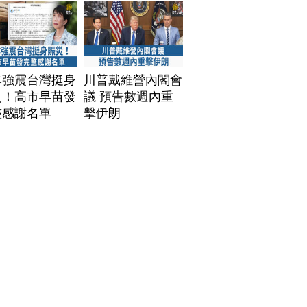
本強震台灣挺身
川普戴維營內閣會
災！高市早苗發
議 預告數週內重
整感謝名單
擊伊朗