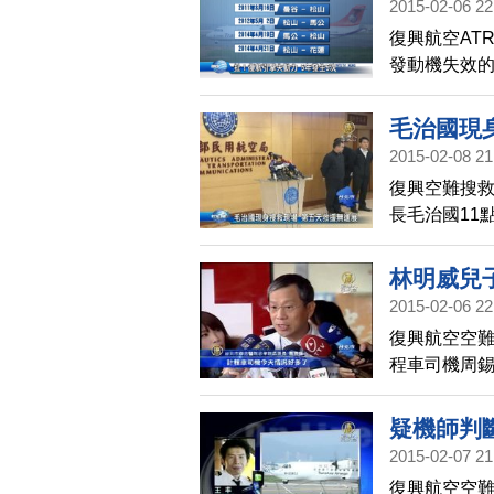
2015-02-06 22
復興航空AT
發動機失效
後，民航局
毛治國現
2015-02-08 21
復興空難搜
長毛治國11
勞，親自表
林明威兒
2015-02-06 22
復興航空空難
程車司機周錫
林明威一家
將轉出加護
疑機師判
2015-02-07 21
復興航空空