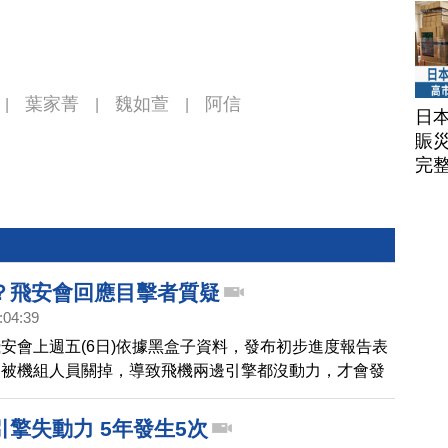
葉家菁
魏如萱
阿信
|
|
|
日
賑
完
？飛安會回應目擊者質疑
:04:39
安會上週五(6日)依據黑盒子資料，發布初步進度報告表
是被機組人員關掉，導致飛機兩邊引擎都沒動力，才會發
。不過，有目擊者質疑，表示當時他看到其中一個發動機
飛機還一度有爬升。飛安會今天(9日)再度出面說明。
擎失動力 5年發生5次