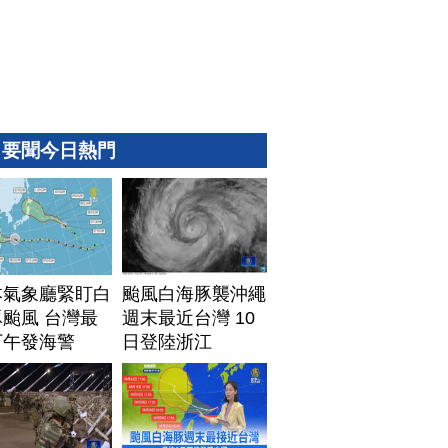
要聞今日熱門
本氣象廳緊盯白
颱風白海豚襲沖繩
颱風 台灣最
週末最近台灣 10
下午發海警
日登陸浙江