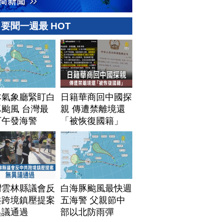
要聞一週最 HOT
本氣象廳緊盯白
日籍華商回中國探
颱風 台灣最
親 傳遭禁離境還
下午發海警
「被恢復國籍」
灣雲林縣議會反
白海豚颱風最快週
共跨境鎮壓提案
五海警 父親節中
異議通過
部以北防雨彈