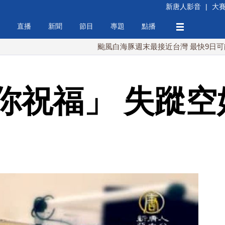
新唐人影音
|
大
直播
新聞
節目
專題
點播
颱風白海豚週末最接近台灣 最快9日可能登陸
你祝福」 失蹤空