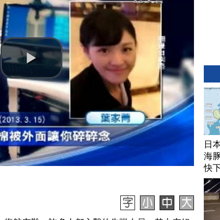
日
海豚
快