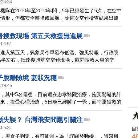
:24:34
R機隊在2010年至2014年間，5年已經發生了5次，在空中
的情形，但都安全轉降或回航，等這次空難檢查結果出爐
不排除，停止復興的部分營業範圍。
身搜救現場 第五天救援無進展
:04:51
救進入第五天，氣象局今早發布低溫、強風特報，行政院
點半左右，抵達復興航空空難現場，慰問搜救人員的辛
達感謝，為大家打氣。
子脫離險境 妻狀況穩
:19:45
，其中5名傷患，目前還在忠孝醫院治療，飽受驚嚇的計
東，接受心理治療，5日晚已經睡了一覺，而幸運獲救的
三口，妻子骨折開刀後，狀況穩定，一度失溫的兒子，也
病房。
斷失誤？ 台灣飛安問題引關注
:05:31
目
4
難，黑盒子判定，有可能是人為「誤關發動機」，資深機