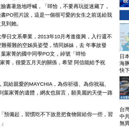
在臉書著急地呼喊，「咩恰，不要再玩捉迷藏了，
書PO照片說，這是一個很可愛的女生之前送給我
次見到她。
學日文系畢業，2013年10月考進復興，入行還不
空難罹難的空姊吳姿瑩，情同姊妹，去 年事故發
葉家菁的國中同學PO文，綽號「咩恰
日
因為葉家菁，很愛五月天的關係，希望 阿信能給予祝
海豚
快
寫給親愛的MAYCHIA，為你祈禱、為你祝福、
到葉家菁的遺體，網友也留言，願美麗的天使一路
台
.15)：「預備起，習慣吃不下故意把食物留給你一些，習
中
。」
無