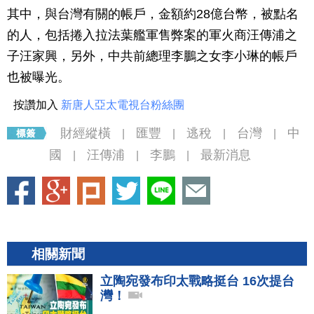
其中，與台灣有關的帳戶，金額約28億台幣，被點名
的人，包括捲入拉法葉艦軍售弊案的軍火商汪傳浦之
子汪家興，另外，中共前總理李鵬之女李小琳的帳戶
也被曝光。
按讚加入
新唐人亞太電視台粉絲團
財經縱橫
匯豐
逃稅
台灣
中
|
|
|
|
國
汪傳浦
李鵬
最新消息
|
|
|
相關新聞
立陶宛發布印太戰略挺台 16次提台
灣！