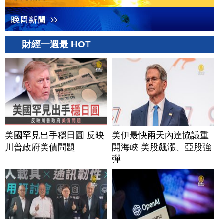
財經一週最 HOT
美國罕見出手穩日圓 反映
美伊最快兩天內達協議重
川普政府美債問題
開海峽 美股飆漲、亞股強
彈