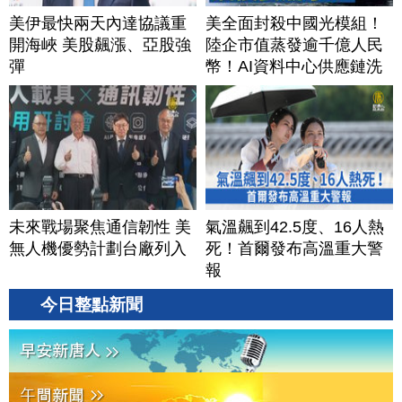
美伊最快兩天內達協議重
美全面封殺中國光模組！
開海峽 美股飆漲、亞股強
陸企市值蒸發逾千億人民
彈
幣！AI資料中心供應鏈洗
牌？台灣喜迎轉單！成關
鍵樞紐？｜#財經新聞
│20260805 (三)
未來戰場聚焦通信韌性 美
氣溫飆到42.5度、16人熱
無人機優勢計劃台廠列入
死！首爾發布高溫重大警
報
今日整點新聞