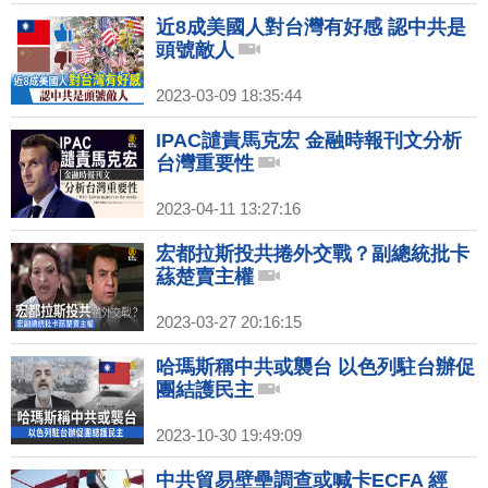
近8成美國人對台灣有好感 認中共是
頭號敵人
2023-03-09 18:35:44
IPAC譴責馬克宏 金融時報刊文分析
台灣重要性
2023-04-11 13:27:16
宏都拉斯投共捲外交戰？副總統批卡
蕬楚賣主權
2023-03-27 20:16:15
哈瑪斯稱中共或襲台 以色列駐台辦促
團結護民主
2023-10-30 19:49:09
中共貿易壁壘調查或喊卡ECFA 經