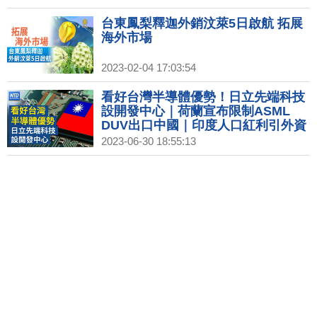
台東鳳梨釋迦外銷汶萊5日啟航 拓展
海外市場
2023-02-04 17:03:54
看好台灣半導體優勢！日立先端科技
設開發中心｜荷蘭宣布限制ASML
DUV出口中國｜印度人口紅利引外資
進駐 台商應對4大挑戰
2023-06-30 18:55:13