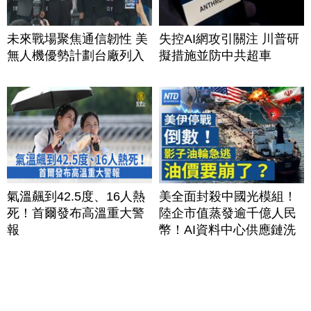
未來戰場聚焦通信韌性 美
失控AI網攻引關注 川普研
無人機優勢計劃台廠列入
擬措施並防中共超車
氣溫飆到42.5度、16人熱
美全面封殺中國光模組！
死！首爾發布高溫重大警
陸企市值蒸發逾千億人民
報
幣！AI資料中心供應鏈洗
牌？台灣喜迎轉單！成關
鍵樞紐？｜#財經新聞
│20260805 (三)