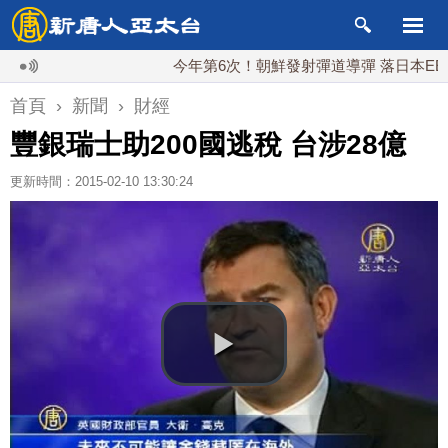
今年第6次！朝鮮發射彈道導彈 落日本EEZ外
首頁
›
新聞
›
財經
豐銀瑞士助200國逃稅 台涉28億
更新時間：2015-02-10 13:30:24