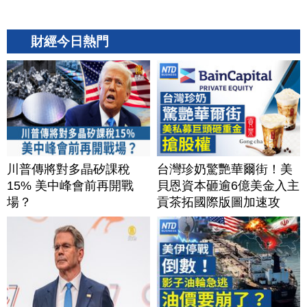
財經今日熱門
川普傳將對多晶矽課稅
台灣珍奶驚艷華爾街！美
15% 美中峰會前再開戰
貝恩資本砸逾6億美金入主
場？
貢茶拓國際版圖加速攻
美？｜#財經新聞｜
20260806(四)