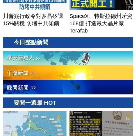
川普簽行政令對多晶矽課
SpaceX、特斯拉德州斥資
15%關稅 防堵中共傾銷
168億 打造最大晶片廠
Terafab
今日整點新聞
要聞一週最 HOT