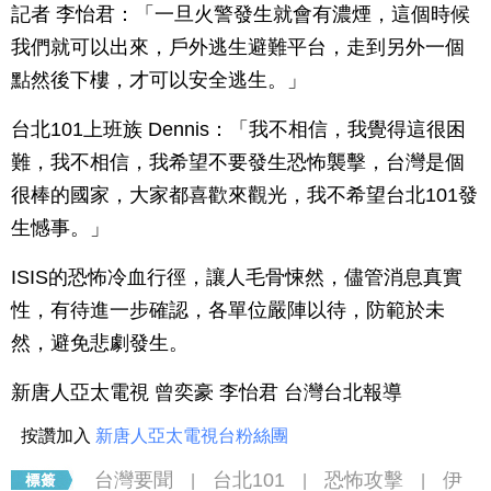
記者 李怡君：「一旦火警發生就會有濃煙，這個時候
我們就可以出來，戶外逃生避難平台，走到另外一個
點然後下樓，才可以安全逃生。」
台北101上班族 Dennis：「我不相信，我覺得這很困
難，我不相信，我希望不要發生恐怖襲擊，台灣是個
很棒的國家，大家都喜歡來觀光，我不希望台北101發
生憾事。」
ISIS的恐怖冷血行徑，讓人毛骨悚然，儘管消息真實
性，有待進一步確認，各單位嚴陣以待，防範於未
然，避免悲劇發生。
新唐人亞太電視 曾奕豪 李怡君 台灣台北報導
按讚加入
新唐人亞太電視台粉絲團
台灣要聞
台北101
恐怖攻擊
伊
|
|
|