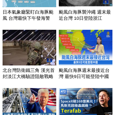
日本氣象廳緊盯白海豚颱
颱風白海豚襲沖繩 週末最
風 台灣最快下午發海警
近台灣 10日登陸浙江
北台灣防衛鐵三角 漢光首
颱風白海豚週末最接近台
封淡江大橋驗證阻敵戰略
灣 最快9日可能登陸中國