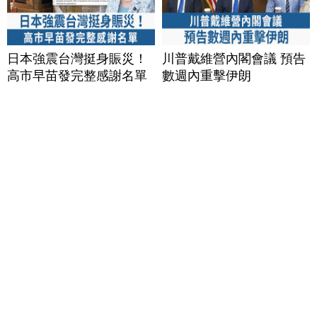
日本強震台灣挺身賑災！
川普戴維營內閣會議 預告
高市早苗發完整感謝名單
數週內重擊伊朗