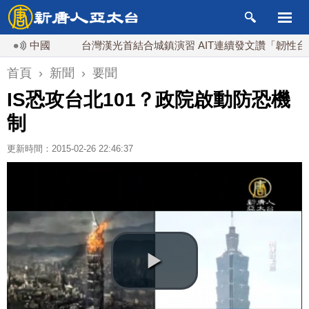
中國
台灣漢光首結合城鎮演習 AIT連續發文讚「韌性台灣」
首頁
›
新聞
›
要聞
IS恐攻台北101？政院啟動防恐機
制
更新時間：2015-02-26 22:46:37