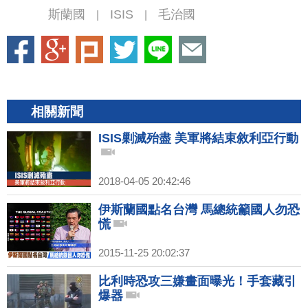
斯蘭國
ISIS
毛治國
|
|
相關新聞
ISIS剿滅殆盡 美軍將結束敘利亞行動
2018-04-05 20:42:46
伊斯蘭國點名台灣 馬總統籲國人勿恐
慌
2015-11-25 20:02:37
比利時恐攻三嫌畫面曝光！手套藏引
爆器