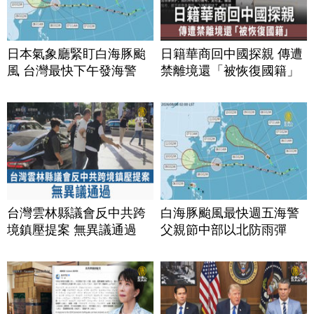
日本氣象廳緊盯白海豚颱
日籍華商回中國探親 傳遭
風 台灣最快下午發海警
禁離境還「被恢復國籍」
台灣雲林縣議會反中共跨
白海豚颱風最快週五海警
境鎮壓提案 無異議通過
父親節中部以北防雨彈