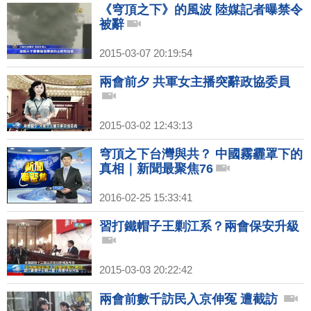
《穹頂之下》的風波 陸媒記者曝禁令
被辭
2015-03-07 20:19:54
兩會前夕 共軍女主播突辭政協委員
2015-03-02 12:43:13
穹頂之下台灣與共？ 中國霧霾罩下的
真相｜新聞最聚焦76
2016-02-25 15:33:41
習打鐵帽子王剿江系？兩會保安升級
2015-03-03 20:22:42
兩會前數千訪民入京伸冤 遭截訪