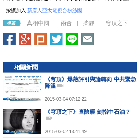
按讚加入
新唐人亞太電視台粉絲團
真相中國
兩會
柴靜
穹頂之下
|
|
|
相關新聞
《穹頂》爆熱評引輿論轉向 中共緊急
降溫
2015-03-04 07:12:22
《穹頂之下》查陰霾 劍指中石油？
2015-03-02 13:41:49