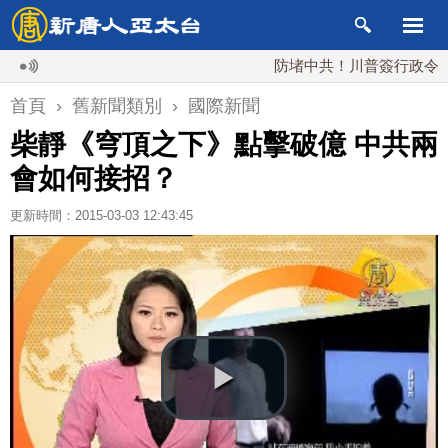
防堵中共！川普簽行政令 對多
首頁
›
舊新聞類別
›
國際新聞
柴靜《穹頂之下》點擊破億 中共兩
會如何接招？
更新時間：2015-03-03 12:43:45