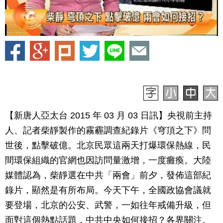
【新唐人亞太台 2015 年 03 月 03 日訊】央視前主持
人、記者柴靜製作的霧霾調查紀錄片《穹頂之下》問
世後，點擊破億。北京民眾這兩天打爆環保熱線，民
間環保組織的官網也因訪問量激增，一度癱瘓。大陸
媒體認為，柴靜選在中共「兩會」前夕，發佈這部紀
錄片，顯然是有所布局。今天下午，全國政協會議就
要登場，北京的公安、武警，一如往年戒備升級，但
面對這個熱點話題，中共中央如何接招？各界關注。