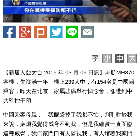
【新唐人亞太台 2015 年 03 月 09 日訊】馬航MH370
客機，失蹤滿一年，機上239人中，有154名是中國籍
乘客，昨天在北京，家屬悲痛舉行悼念會，卻遭到中
共監控干預。
中國乘客母親：「我腦袋掉了我都不怕，判刑對於我
來說，麻煩我覺得威脅不到我，但是我確實一直面臨
這種威脅，我們家門口有人監視我，有人堵著我家門