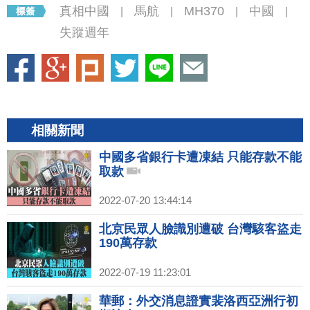
真相中國
馬航
MH370
中國
|
|
|
|
失蹤週年
相關新聞
中國多省銀行卡遭凍結 只能存款不能
取款
2022-07-20 13:44:14
北京民眾人臉識別遭破 台灣駭客盜走
190萬存款
2022-07-19 11:23:01
華郵：外交消息證實裴洛西亞洲行初