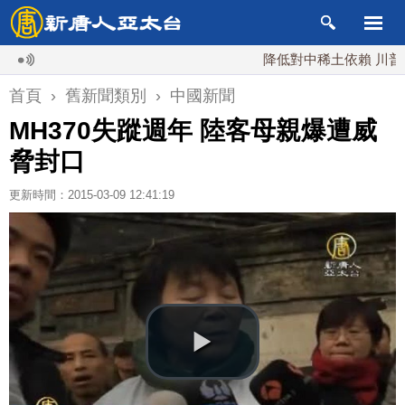
降低對中稀土依賴 川普宣布
首頁
›
舊新聞類別
›
中國新聞
MH370失蹤週年 陸客母親爆遭威
脅封口
更新時間：2015-03-09 12:41:19