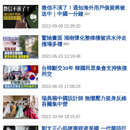
微信不演了！通知海外用戶個資將被
送中｜中國一分鐘
2022-09-08 22:39:20
驚險畫面 湖南懷化整棟樓被洪水沖走
撞塌多樓
2022-06-23 13:16:48
台韓斷交30年 韓國民眾集會支持恢復
邦交
2022-08-25 17:08:29
瑞典籍中國設計師 無懼壓力挺身反維
吾爾集中營
2022-10-04 18:15:47
劉文正心肌梗塞猝逝美國 一代華語巨