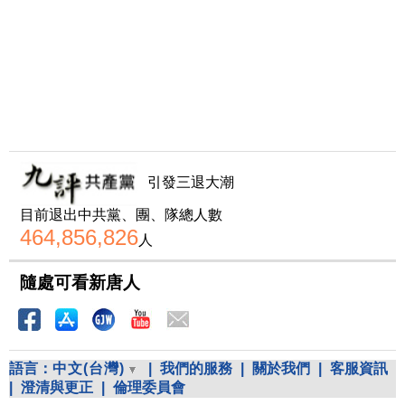
引發三退大潮
目前退出中共黨、團、隊總人數
464,856,826
人
隨處可看新唐人
語言：
中文(台灣)
|
我們的服務
|
關於我們
|
客服資訊
|
澄清與更正
|
倫理委員會