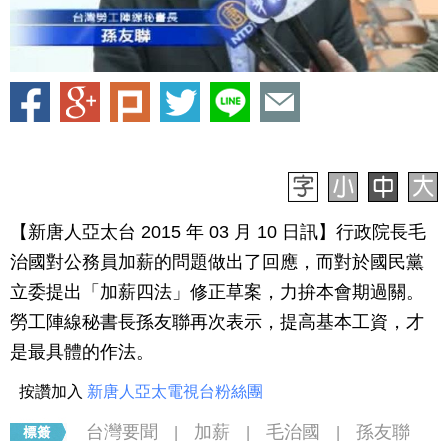
【新唐人亞太台 2015 年 03 月 10 日訊】行政院長毛
治國對公務員加薪的問題做出了回應，而對於國民黨
立委提出「加薪四法」修正草案，力拚本會期過關。
勞工陣線秘書長孫友聯再次表示，提高基本工資，才
是最具體的作法。
按讚加入
新唐人亞太電視台粉絲團
台灣要聞
加薪
毛治國
孫友聯
|
|
|