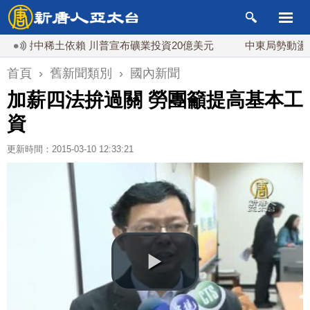
低對中稀土依賴 川普宣布礦業投資20億美元
中東局勢動盪 土
首頁
›
舊新聞類別
›
國內新聞
加薪四法拚過關 勞團籲提高基本工
資
更新時間：2015-03-10 12:33:21