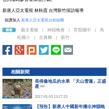
新唐人亞太電視 林秋霞 台灣新竹採訪報導
按讚加入
新唐人亞太電視台粉絲團
藝文看板
神韻晚會
育賢國中
蔦
|
|
|
松國小
古典舞
新竹
|
|
相關新聞
長得像地瓜的水果 「天山雪蓮」正盛
產
2017-01-03 13:27:23
【預告】新唐人中國新年播出神韻晚