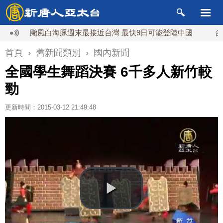
颱風白海豚週末最接近台灣 最快9日可能登陸中國
台灣漢
首頁
›
舊新聞類別
›
國內新聞
全國學生舞蹈決賽 6千多人新竹較
勁
更新時間：2015-03-12 21:49:48