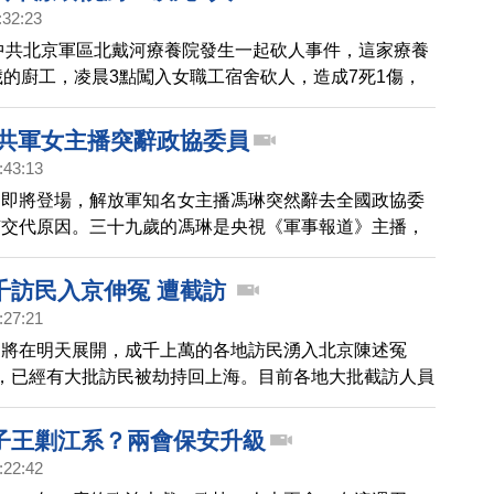
:32:23
，中共北京軍區北戴河療養院發生一起砍人事件，這家療養
歲的廚工，凌晨3點闖入女職工宿舍砍人，造成7死1傷，
護士，兇嫌懷疑是因為感情問題行兇，並自稱有精神病
卻受雇於療養院食堂切菜，引起網友質疑。
 共軍女主播突辭政協委員
:43:13
」即將登場，解放軍知名女主播馮琳突然辭去全國政協委
有交代原因。三十九歲的馮琳是央視《軍事報道》主播，
過去兩年，已經有三十四名全國人大代表和十三名全國政
紀違法終止或撤銷資格。馮琳在軍隊和央視掀起反腐風暴
千訪民入京伸冤 遭截訪
備受關注。
:27:21
」將在明天展開，成千上萬的各地訪民湧入北京陳述冤
，已經有大批訪民被劫持回上海。目前各地大批截訪人員
攔截、抓捕訪民。
子王剿江系？兩會保安升級
:22:42