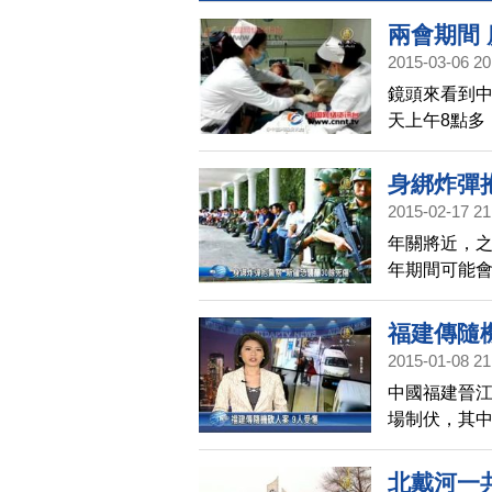
兩會期間
2015-03-06 20
鏡頭來看到
天上午8點多
遭警方擊斃
造成34人死
身綁炸彈
2015-02-17 21
年關將近，
年期間可能
縣，一名維
彈，至少造成
福建傳隨
世界維吾爾
2015-01-08 21
一步採取歧
中國福建晉江
場制伏，其中
博上貼出砍
不清楚。
北戴河一