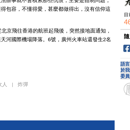
依法辦事就不會積累那些仇恨，主要是體制問題，
懂得包容，不懂得愛，甚麼都做得出，沒有信仰這
目
4
從北京飛往香港的航班起飛後，突然接地面通知，
隨
天河國際機場降落。6號，廣州火車站還發生2名
語言
於我
委員
砍人
炸彈
|