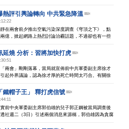
夢想現在已經破滅。為什麼出現這樣的轉變？來看她的故
爆熱評引輿論轉向 中共緊急降溫
:12:22
柴靜在兩會前夕推出空氣污染深度調查《穹頂之下》，點
破兩億，掀起網路上熱烈討論治霾話題，不過卻也有一些
對中共體制問責，在兩會召開的敏感時刻，中共縮緊宣傳
降溫。
訊延燒 分析：習將加快打虎
:30:51
協「兩會」剛剛落幕，當局就宣佈前中共軍委副主席徐才
這引起外界議論，認為徐才厚的死亡時間太巧合。有關徐
消息也進一步延燒。有媒體認為，徐才厚的死掩蓋了中共
。不過，也有評論認為，下一步，習近平將加快反腐力
「鐵帽子王」 釋打虎信號
老虎」反撲。
:44:11
證實前中央軍委副主席郭伯雄的兒子郭正鋼被當局調查後
透社週二（3日）引述兩個消息來源稱，郭伯雄因為貪腐
局調查。而中共政協發言人呂新華在3月2號新聞發布會
也引起輿論關注，還將有更大的老虎落馬