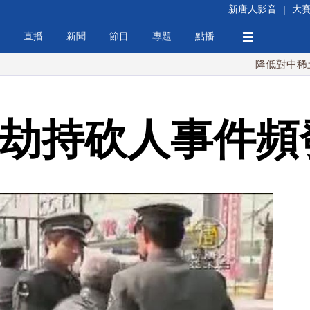
新唐人影音
|
大
直播
新聞
節目
專題
點播
降低對中稀土依賴 川
 劫持砍人事件頻