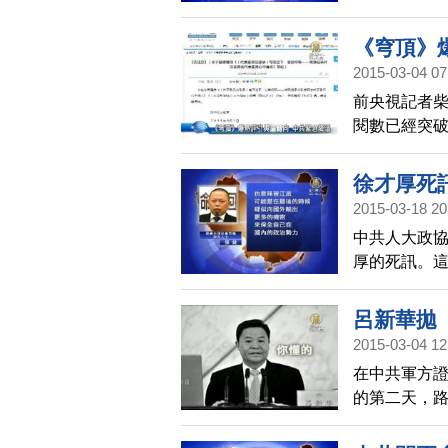
治，但這個
事。
《穹頂》
2015-03-04 07
前央視記者
閱數已經突
輿論轉向，
口徑，緊急
徐才厚死
2015-03-18 20
中共人大政
厚的死訊。
才厚死訊的
高層的醜聞
呂新華拋
度，提防「
2015-03-04 12
在中共軍方
的第二天，路
問題已經被當
上的說辭，