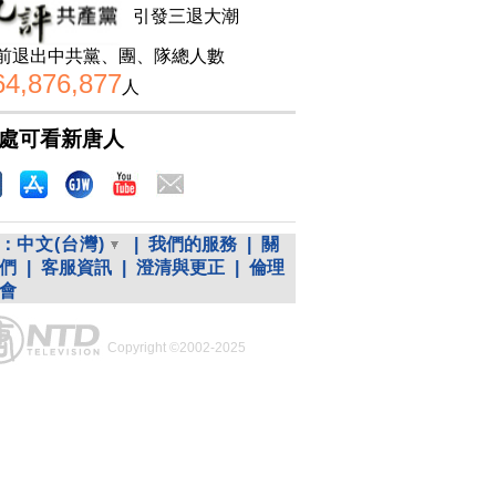
引發三退大潮
前退出中共黨、團、隊總人數
64,876,877
人
處可看新唐人
：
中文(台灣)
|
我們的服務
|
關
們
|
客服資訊
|
澄清與更正
|
倫理
會
Copyright ©2002-2025