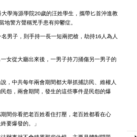
科大學海源學院20歲的汪姓學生，攜帶匕首沖進教
，當地警方聲稱兇手患有抑鬱症。
一名男子，則手持一長一短兩把槍，劫持16人為人
男一女從大廳出來後，一男子持刀捅傷另一男子的
論說，中共每年兩會期間都大舉抓捕訪民、維權人
的民怨，兩會期間，發生的這些事件是民怨的爆
感期間你看把老百姓看住打壓，老百姓都看在心
最終要爆發的。」