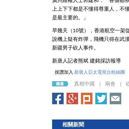
廣州維權人士郭建和：「各個都
上上下下都是不懂得尊重人，不
是最主要的。」
早幾天（10號），香港航空一架
說機上疑有炸彈，飛機只得在武漢
新疆男子砍人事件。
新唐人記者熊斌 建銘採訪報導
按讚加入
新唐人亞太電視台粉絲團
真相中國
兩會
|
|
相關新聞