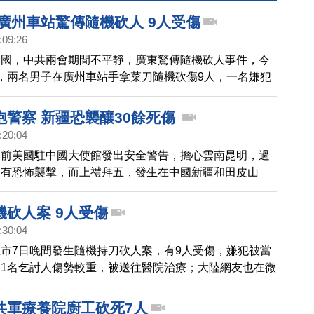
 廣州車站驚傳隨機砍人 9人受傷
:09:26
中國，中共兩會期間不平靜，廣東驚傳隨機砍人事件，今
，兩名男子在廣州車站手拿菜刀隨機砍傷9人，一名嫌犯
，另一名則遭到逮捕，而去年中國兩起隨機砍殺案，已經
亡，200多人受傷。
抱警察 新疆恐襲釀30餘死傷
:20:04
之前美國駐中國大使館發出安全警告，擔心雲南昆明，過
會有恐怖襲擊，而上禮拜五，發生在中國新疆和田皮山
族青年，身上綁爆炸裝置，抱著一名警員後引爆自製炸
約8人死亡，30多名員警受傷，目前，當地正戒嚴，而
機砍人案 9人受傷
代表大會已經獲得相關消息，表示中共在新年前夕，又進
:30:04
視性政策，導致衝突加劇。
市7日晚間發生隨機持刀砍人案，有9人受傷，嫌犯被當
1名乞討人傷勢較重，被送往醫院治療；大陸網友也在微
人案現場照片，現場血跡斑斑，目前嫌犯的犯案動機，仍
共軍療養院廚工砍死7人