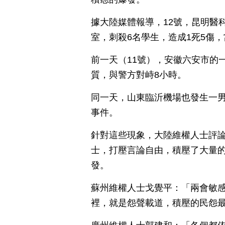
據大陸媒體報導，12號，昆明醫
室，刺殺6名學生，造成1死5傷
前一天（11號），安徽六安市的
質，與警方對峙8小時。
同一天，山東臨沂機場也發生一
事件。
針對這些現象，大陸維權人士評
士，打壓言論自由，積壓了大量
發。
蘇州維權人士戈覺平：「兩會敏
裡，就是怨聲載道，積壓的民怨