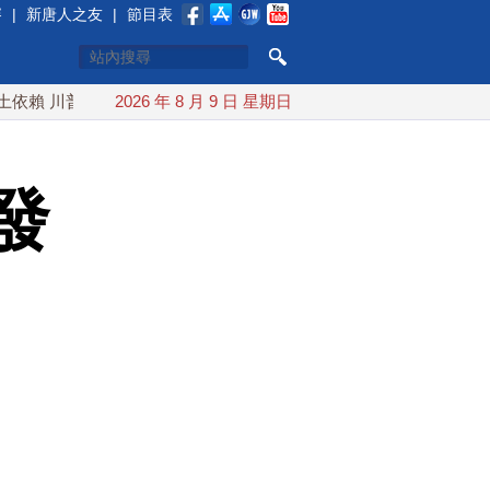
賽
|
新唐人之友
|
節目表
普宣布礦業投資20億美元
2026 年 8 月 9 日 星期日
中東局勢動盪 土耳其沙特巴基斯坦
發