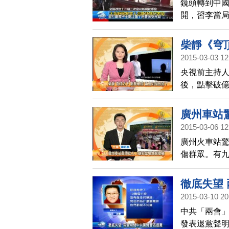
鏡頭轉到中
開，習李當
訪民遭截的
柴靜《穹
2015-03-03 12
央視前主持
後，點擊破
也因訪問量
前夕，發佈
廣州車站
就要登場，
2015-03-06 12
話題，中共
廣州火車站驚
傷群眾。有
了另一人，
徹底失望
2015-03-10 20
中共「兩會
發表退黨聲