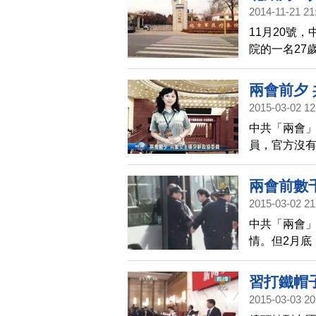
2014-11-21 21
11月20號
院的一名27
死者包括6名
史，但是他
兩會前夕
2015-03-02 12
中共「兩會
員，官方沒
中校軍銜。
協委員因違
兩會前數
之際辭職，
2015-03-02 21
中共「兩會
情。但2月底
也湧入北京
習打鐵帽
2015-03-03 20