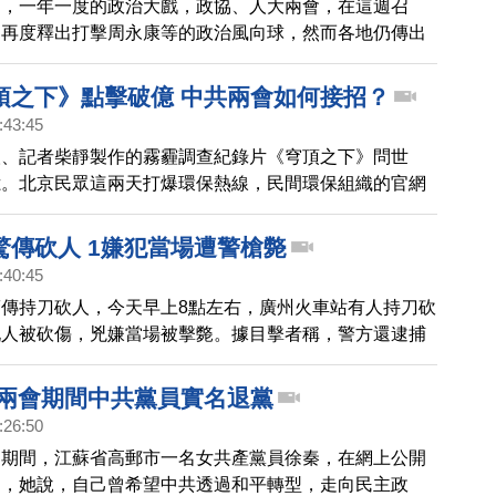
國，一年一度的政治大戲，政協、人大兩會，在這週召
局再度釋出打擊周永康等的政治風向球，然而各地仍傳出
消息。
頂之下》點擊破億 中共兩會如何接招？
:43:45
人、記者柴靜製作的霧霾調查紀錄片《穹頂之下》問世
億。北京民眾這兩天打爆環保熱線，民間環保組織的官網
激增，一度癱瘓。大陸媒體認為，柴靜選在中共「兩會」
這部紀錄片，顯然是有所布局。今天下午，全國政協會議
驚傳砍人 1嫌犯當場遭警槍斃
北京的公安、武警，一如往年戒備升級，但面對這個熱點
:40:45
中央如何接招？各界關注。
傳持刀砍人，今天早上8點左右，廣州火車站有人持刀砍
九人被砍傷，兇嫌當場被擊斃。據目擊者稱，警方還逮捕
行兇動機不明，目前事件還有待進一步調查。
 兩會期間中共黨員實名退黨
:26:50
」期間，江蘇省高郵市一名女共產黨員徐秦，在網上公開
明，她說，自己曾希望中共透過和平轉型，走向民主政