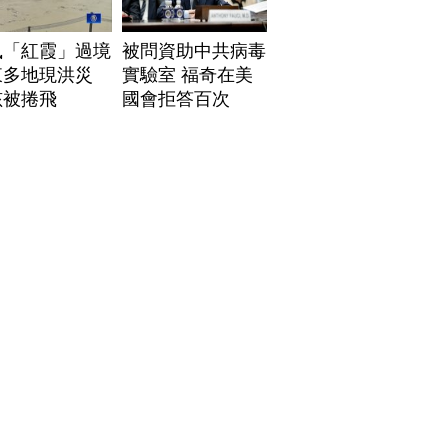
風「紅霞」過境
被問資助中共病毒
東多地現洪災
實驗室 福奇在美
孩被捲飛
國會拒答百次