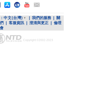
：
中文(台灣)
|
我們的服務
|
關
們
|
客服資訊
|
澄清與更正
|
倫理
會
Copyright ©2002-2023