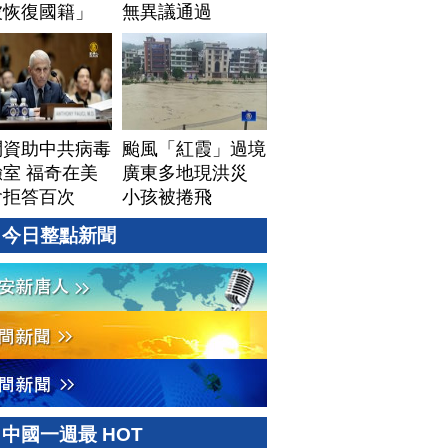
被恢復國籍」
無異議通過
問資助中共病毒
颱風「紅霞」過境
室 福奇在美
廣東多地現洪災
會拒答百次
小孩被捲飛
今日整點新聞
中國一週最 HOT