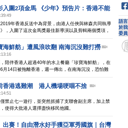
告死亡。
影入圍2項金馬 《少年》預告片：香港不能
:39:49
語言
2019年香港反送中為背景，由港人任俠與林森共同執導
於我
年》，入圍了這次金馬獎最佳新導演以及剪輯兩個獎項，
委員
了2分半的最新預告片，不過本應交代的上映日期，卻只
香港不能公映」，在影片最後發出無聲抗議。
寶海鮮舫」遭風浪吹翻 南海沉沒難打撈
:13:16
，陪伴香港人超過40年的水上餐廳「珍寶海鮮舫」，在
6月14日被拖離香港，週一傳出，在南海沉沒，恐怕難
前香港逃難潮 港人機場哽咽不捨
:14:51
不僅禁止七一遊行，並突然抓捕了支聯會副主席，加上禁
效，使得大批港人選擇盡快移民他國。
」出賽！自由潛水好手獲亞軍秀國旗｜台灣