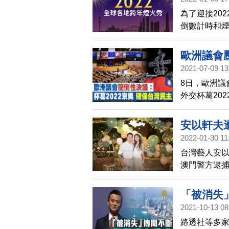
為了迎接20
倒數計時和
澳洲悉尼（
市，讓觀眾
歐洲議會壓
2021-07-09 13
8日，歐洲議
外交杯葛20
法的個人和
合作，以幫
安以軒夫
2022-01-30 11
台灣藝人安以
澳門警方逮捕
捕了陳姓、
因涉嫌非法
「被消失
2021-10-13 08
路透社等多