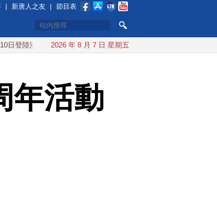
賽
|
新唐人之友
|
節目表
浙江
川普預透露美伊談判進展 美彈藥充足再擴大生產
2026 年 8 月 7 日 星期五
川
周年活動