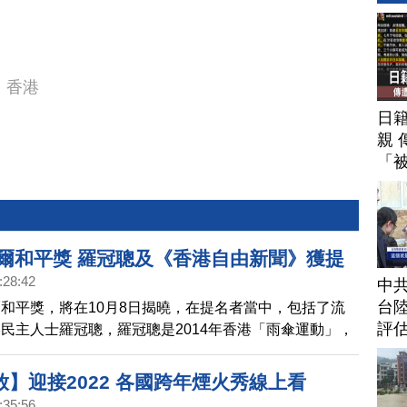
香港
日
親 
「
貝爾和平獎 羅冠聰及《香港自由新聞》獲提
:28:42
中
台
和平獎，將在10月8日揭曉，在提名者當中，包括了流
評
民主人士羅冠聰，羅冠聰是2014年香港「雨傘運動」，
動的青年領袖之一。2020年，港版國安法落地後，羅冠
英國，繼續在海外支持香港民主運動。另外，非營利新聞
】迎接2022 各國跨年煙火秀線上看
自由新聞》也獲得和平獎提名。
:35:56