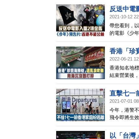
兩制等同宣
反送中電
2021-10-12 22
公映
帶您看到，以
的電影《少
在11日釋出
能以字幕「
香港「珍
2022-06-21 12
香港知名地標
結束營業後，
以打撈。
直擊七一
2021-07-01 08
今年，港警
飛令即將生
以「台灣