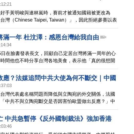
:12:21
水好手黃明峻與連林嵐時，賽前才被通知國籍被更改為
（Chinese Taipei, Taiwan）」，因此拒絕參賽以表
多次溝通後，才成功以「台灣」名義出賽。黃也在無蹼恆
F）項目以63公尺的成績拿下亞軍，更拿著中華民國國旗
將滿一年 杜汶澤：感恩台灣給我自由
交部（26日）表示，中共若持續打壓將影響國際形象及
:14:34
民反感。
5日在臉書發表長文，回顧自己定居台灣將滿一周年的心
段時間他也不時分享台灣各地美食，表示他「真的很想開
台灣小吃的節目，而且是深入探討的那種。這國家好吃的
。」杜汶澤11日也與高雄市長陳其邁見面，討論如何讓
效應？法媒追問中共大使為何不斷交｜中國
做得更好！明年踏入50歲的杜汶澤在文中說：「還有很
:37:03
要做，感覺人生才剛剛開始！今後除了為自己而奮鬥，更
宛台灣代表處名稱問題而降低與立陶宛的外交關係，法國
會，無論是香港和台灣，做更多更多的事！希望大家支
問「中共不與立陶宛斷交是否因害怕歐盟做出反應？」中
恩台灣給我自由，我是敬畏這片土地的港裔台灣人！」
盧沙野回應說，不是害不害怕的問題，希望立陶宛回到堅
的立場。目前，立陶宛效應持續發酵，中歐國家斯洛維尼
亡 中共急暫停《反外國制裁法》強加香港
露，正在與台灣洽談互設代表處。
:03:46