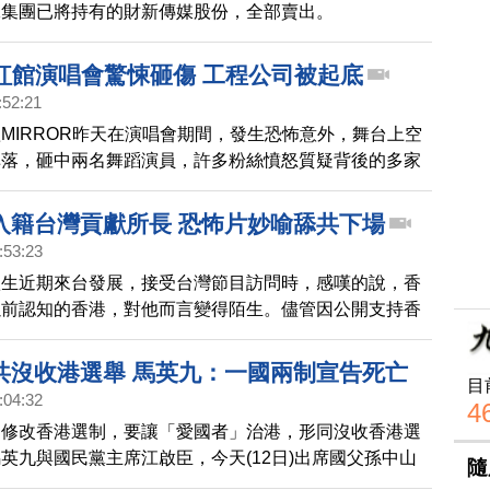
蟻集團已將持有的財新傳媒股份，全部賣出。
R紅館演唱會驚悚砸傷 工程公司被起底
:52:21
MIRROR昨天在演唱會期間，發生恐怖意外，舞台上空
掉落，砸中兩名舞蹈演員，許多粉絲憤怒質疑背後的多家
「協興隆」舞台公司、「大國文化」、「菱藝廣告」，其
及兩岸三地的「協興隆」，被網友查出去年經營虧損擴大
入籍台灣貢獻所長 恐怖片妙喻舔共下場
0萬，被質疑是否營運上出現問題，或導致製作上出現疏
:53:23
秋生近期來台發展，接受台灣節目訪問時，感嘆的說，香
以前認知的香港，對他而言變得陌生。儘管因公開支持香
，被香港主流電影圈封殺，長達六年時間，但黃秋生以好
片」妙喻，跪舔中共的下場。
共沒收港選舉 馬英九：一國兩制宣告死亡
目
:04:32
4
過修改香港選制，要讓「愛國者」治港，形同沒收香港選
英九與國民黨主席江啟臣，今天(12日)出席國父孫中山
隨
念活動，都對香港民主倒退表示遺憾，馬英九認為，一國