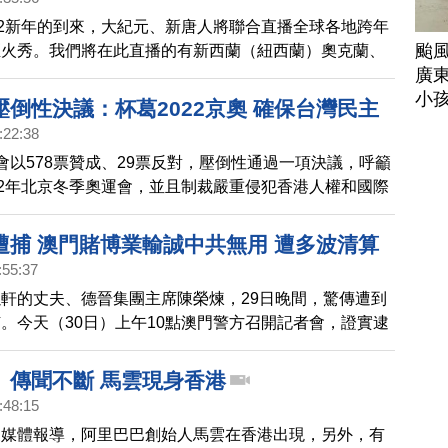
22新年的到來，大紀元、新唐人將聯合直播全球各地跨年
颱
煙火秀。我們將在此直播的有新西蘭（紐西蘭）奧克蘭、
廣
雪梨）、台灣台北、香港、泰國曼谷、迪拜（杜拜）等城
小
一睹各國慶祝跨年的盛況。
倒性決議：杯葛2022京奧 確保台灣民主
:22:38
會以578票贊成、29票反對，壓倒性通過一項決議，呼籲
22年北京冬季奧運會，並且制裁嚴重侵犯香港人權和國際
實體。決議內容還寫到台灣，表示強調其願意與國際夥伴
助確保台灣的民主。
遭捕 澳門賭博業輸誠中共無用 遭多波清算
:55:37
軒的丈夫、德晉集團主席陳榮煉，29日晚間，驚傳遭到
。今天（30日）上午10點澳門警方召開記者會，證實逮
蔡姓兩位嫌犯，但兩人在拘捕期間，一度拒絕合作，最終
經營賭博、洗黑錢等罪名遭捕。
」傳聞不斷 馬雲現身香港
:48:15
家媒體報導，阿里巴巴創始人馬雲在香港出現，另外，有