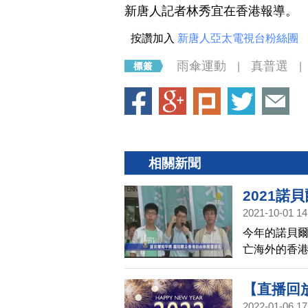
新唐人記者林秀宜在香港報導。
按讚加入
新唐人亞太電視台粉絲團
雨傘運動
真普選
|
|
相關新聞
2021諾
2021-10-01 14
名
今年的諾貝爾
亡海外的香港
以及反送中運
聰被迫流亡
【直播回放
網站《香港
2022-01-06 17