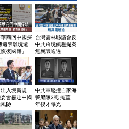
籍華商回中國探
台灣雲林縣議會反
傳遭禁離境還
中共跨境鎮壓提案
被恢復國籍」
無異議通過
共出入境新規
中共軍艦撞自家海
陸委會籲赴中國
警船釀2死 掩蓋一
估風險
年後才曝光