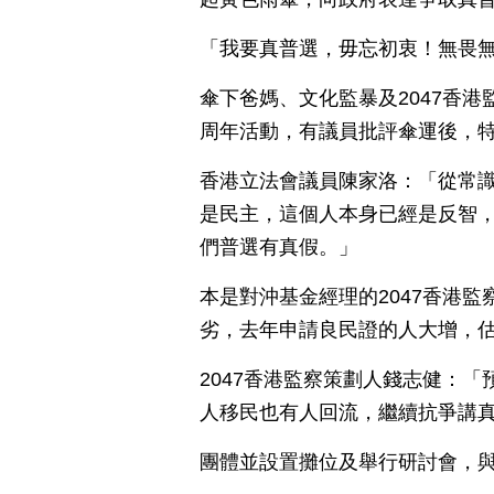
「我要真普選，毋忘初衷！無畏
傘下爸媽、文化監暴及2047香
周年活動，有議員批評傘運後，
香港立法會議員陳家洛：「從常
是民主，這個人本身已經是反智
們普選有真假。」
本是對沖基金經理的2047香港
劣，去年申請良民證的人大增，
2047香港監察策劃人錢志健：「
人移民也有人回流，繼續抗爭講
團體並設置攤位及舉行研討會，