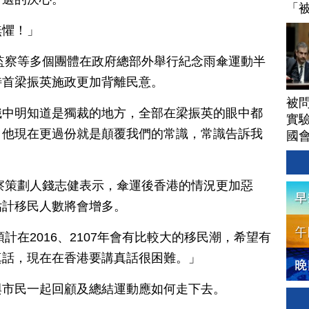
「
無懼！」
港監察等多個團體在政府總部外舉行紀念雨傘運動半
特首梁振英施政更加背離民意。
被
識中明知道是獨裁的地方，全部在梁振英的眼中都
實驗
，他現在更過份就是顛覆我們的常識，常識告訴我
國
監察策劃人錢志健表示，傘運後香港的情況更加惡
估計移民人數將會增多。
預計在2016、2107年會有比較大的移民潮，希望有
真話，現在在香港要講真話很困難。」
與市民一起回顧及總結運動應如何走下去。