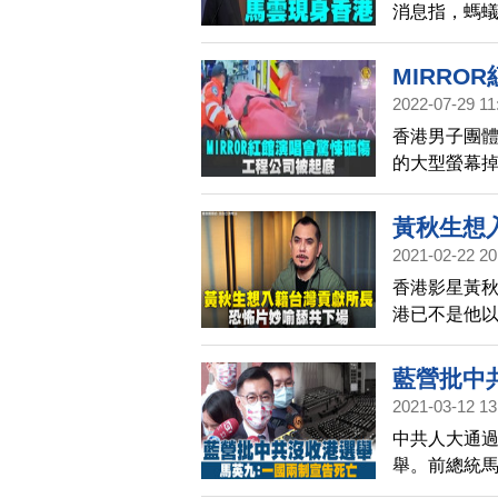
消息指，螞
MIRRO
2022-07-29 11
香港男子團體
的大型螢幕
公司，包括
中，業務擴
黃秋生想
至港幣780
2021-02-22 20
漏。
香港影星黃
港已不是他
港雨傘運動
萊塢「恐怖
藍營批中
2021-03-12 13
中共人大通
舉。前總統馬
逝世96年紀