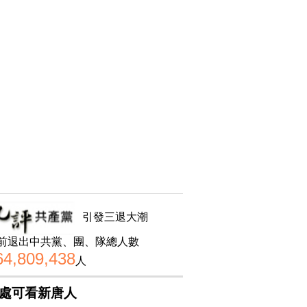
引發三退大潮
前退出中共黨、團、隊總人數
64,809,438
人
處可看新唐人