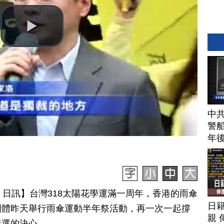
中
警船
年
月 29 日訊】台灣318太陽花學運滿一周年，香港的雨傘
日
團體昨天舉行雨傘運動半年祭活動，再一次一起撐
親 
普選的決心。