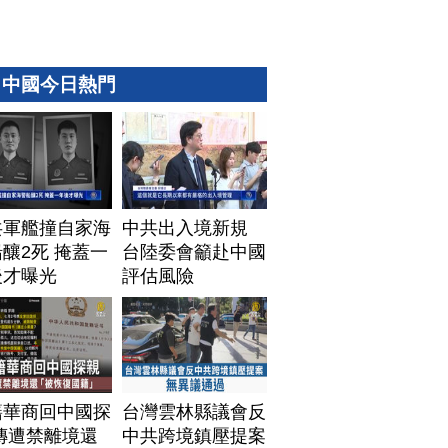
中國今日熱門
共軍艦撞自家海
中共出入境新規
釀2死 掩蓋一
台陸委會籲赴中國
後才曝光
評估風險
籍華商回中國探
台灣雲林縣議會反
傳遭禁離境還
中共跨境鎮壓提案