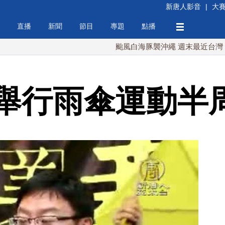
新唐人影音
|
大
直播
新聞
節目
專題
點播
颱風白海豚襲沖繩 週末最近台灣 10日登陸
舉行雨傘運動半