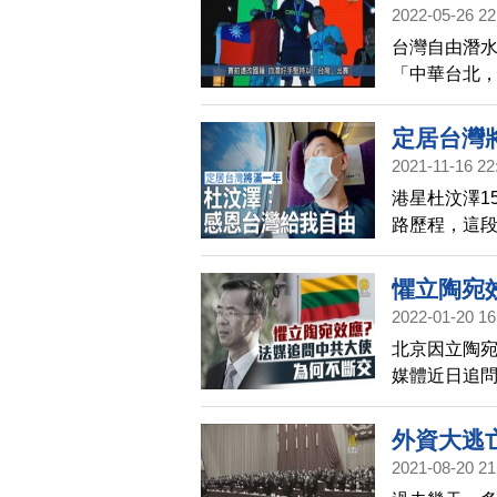
2022-05-26 22
速速看
台灣自由潛
「中華台北，台灣
達抗議，經
重下潛（CN
定居台灣
上台領獎。外
2021-11-16 22
增加台灣人
港星杜汶澤1
路歷程，這
拍一個推介
東西實在太多
懼立陶宛
台港文化交流
2022-01-20 16
一分鐘
多很多事情
北京因立陶
希望多為社
媒體近日追
持！」「感
共駐法大使
持一中原則
外資大逃
亞總理也透
2021-08-20 21