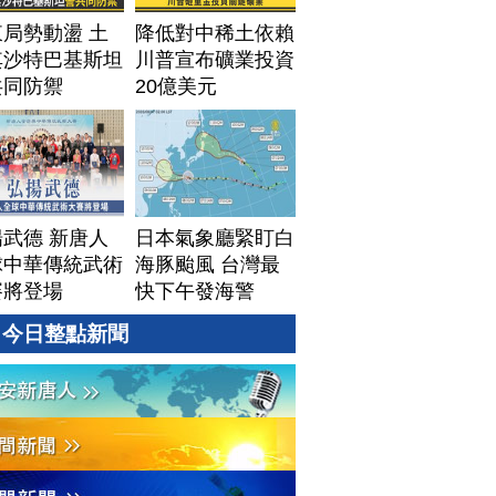
局勢動盪 土
降低對中稀土依賴
其沙特巴基斯坦
川普宣布礦業投資
共同防禦
20億美元
武德 新唐人
日本氣象廳緊盯白
球中華傳統武術
海豚颱風 台灣最
賽將登場
快下午發海警
今日整點新聞