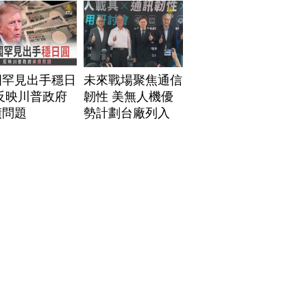
國罕見出手穩日
未來戰場聚焦通信
反映川普政府
韌性 美無人機優
債問題
勢計劃台廠列入