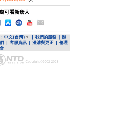
處可看新唐人
：
中文(台灣)
|
我們的服務
|
關
們
|
客服資訊
|
澄清與更正
|
倫理
會
Copyright ©2002-2023