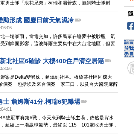
冕軍勇士隊「浪花兄弟」柯瑞和湯普森，遭到騎士隊封
只拿下 20分，但靠著勇士替補大爆發，合計貢獻45分，
隨
替補的10分，終場勇士以 104：89 擊敗騎士，系列賽取
雙颱形成 國慶日前天氣濕冷
。
:06:06
台北一場暴雨，雷電交加，許多民眾在睡夢中被吵醒，氣
語言
是受到鋒面影響，這波降雨主要集中在大台北地區，但要
於我
杜鵑颱風前腳剛走，可能又有雙颱形成，國慶假期前需要
委員
擴至新北社區6確診 大樓400住戶清空居隔
:53:56
聚案是Delta變異株，延燒到社區。板橋某社區同棟大
診個案，包括埃及來台個案一家三口，以及台大醫院麻醉
市府昨天緊急清空整棟大樓，400名住戶，送往集中檢
士 詹姆斯41分.柯瑞6犯離場
:04:01
BA總冠軍賽第6戰，今天來到騎士隊主場，依然是背水
，延續上一場贏球氣勢，最終以 115：101擊敗勇士隊，
追平成3：3，逼進第7戰。這場比賽，騎士在「小皇