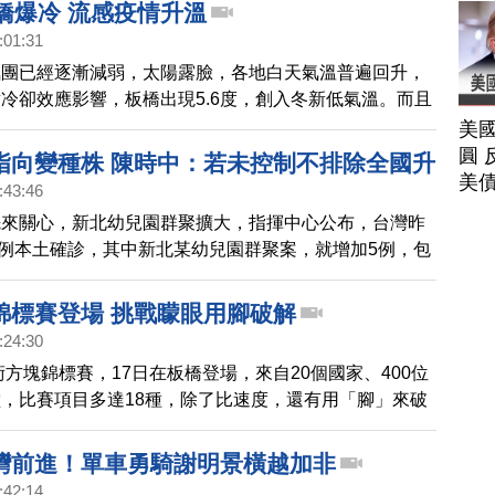
12個行政區各有部分區域停電，受理案件統計電梯受困
板橋爆冷 流感疫情升溫
查看8件，新北市目前板橋、三峽、中和、新店、新莊、
:01:31
、蘆洲部份地區停電，桃園市也有部份地區停電。
氣團已經逐漸減弱，太陽露臉，各地白天氣溫普遍回升，
冷卻效應影響，板橋出現5.6度，創入冬新低氣溫。而且
感人數飆升3成。疾病管制局表示，今年的流感疫苗只剩
美
，但容易併發重症的老人及幼兒，接種率仍偏低，分別約
圓 
指向變種株 陳時中：若未控制不排除全國升
23%。疾管局請民眾把握最後剩餘的數量，趕快施打。
美
:43:46
先來關心，新北幼兒園群聚擴大，指揮中心公布，台灣昨
增8例本土確診，其中新北某幼兒園群聚案，就增加5例，包
孩童及3位同住家人，最小的更只有一歲，目前群聚案加
的先生，累計16人確診。今天，幼兒園群聚案的基因定
錦標賽登場 挑戰矇眼用腳破解
指揮中心指出，目前指向是變種病毒株。
:24:30
魔術方塊錦標賽，17日在板橋登場，來自20個國家、400位
，比賽項目多達18種，除了比速度，還有用「腳」來破
，甚至得蒙著雙眼，完成比賽。
灣前進！單車勇騎謝明景橫越加非
:42:14