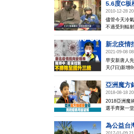
分，目前北市
5.6度C
23件，冒煙
2010-12-28 20
汐止、三重
儘管今天冷
不過受到輻射
天氣冷，類流
下約27萬劑
新北疫情
只有36%及
2021-09-08 08
三級
早安新唐人
天(7日)新
括2個幼兒園
上幼稚園老師
亞洲魔方
序將出爐，
2018-08-18 20
2018亞洲
選手齊聚一堂
解魔術方塊
為公益台
2017-01-09 21