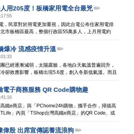
1分的領軍下，全場大多維持在2位數的領先。勇士隊拿
每人用205度！板橋家用電全台最兇
瑞，則在第四節6犯離場。兩隊將在下周一回到勇士主
:17:55
總冠軍獎盃 將獎落誰家。
停電，民眾對於用電更加重視，因此台電公布住家用電排
北市板橋區最高，整個行政區55萬多人，上月用電約
平均每人用205度。
板橋爆冷 流感疫情升溫
:01:33
氣團已經逐漸減弱，太陽露臉，各地白天氣溫普遍回升，
冷卻效應影響，板橋出現5.6度，創入冬新低氣溫。而且
感人數飆升3成。疾病管制局表示，今年的流感疫苗只剩
，但容易併發重症的老人及幼兒，接種率仍偏低，分別約
電子商務服務 QR Code購物趣
23%。疾管局請民眾把握最後剩餘的數量，趕快施打。
:41:16
灣高鐵e商店」與「PChome24h購物」攜手合作，掃描高
Life」內頁「TShop台灣高鐵e商店」的QR Code、或
港、板橋、桃園、新竹、台中、嘉義、台南、左營等共8
牆上QR Code，體驗獨步全台的AR（擴增實境）電子商
陳偉殷 出席宣傳認養流浪狗