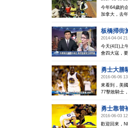
今年64歲的
加拿大，去年
他表示，雖
外交，是他
板橋掃街
2014-04-04 21
今天(4日)
會四大寇，
外也宣布明天
兩岸協議監
勇士大勝騎
2016-06-06 13
來看到，美國
77擊敗騎士
表現最佳，拿
瑞拿下 18
勇士靠替補
寫下隊史在
2016-06-03 12
歡迎回來，N