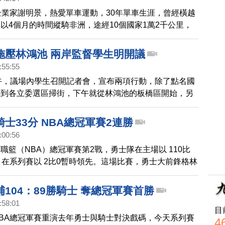
企業家謝明景，熱愛單車運動，30年單車生涯，曾經橫越
以4個月的時間縱騎非洲，途經10個國家1萬2千公里，
然過程中有許多辛苦與困難，但為台灣做公益，拓展國民
人生中最難以忘懷的記憶。
施壓林鴻池 兩岸監督學生明開議
:55:55
上午，議場內學生召開記者會，宣布兩項行動，除了點名國
要到各立委選區掃街，下午就從林鴻池的板橋區開始，另
開始，要分成60組，自己在國會內開啟人民議會，討論
督條例。
士33分 NBA總冠軍賽2連勝
:00:56
職籃（NBA）總冠軍賽第2戰，勇士隊在主場以 110比
，在系列賽以 2比0暫時領先。這場比賽，勇士大前鋒格林
到全場最高的28分，「浪花兄弟」也恢復正常，終場柯
分、9籃板，湯普森17分、5助攻，幫助球隊大勝33分，也
104：89勝騎士 奪總冠軍賽首勝
總決賽的最大勝分差距。
:58:01
目
BA總冠軍賽重演去年勇士與騎士對決戲碼，今天系列賽
4