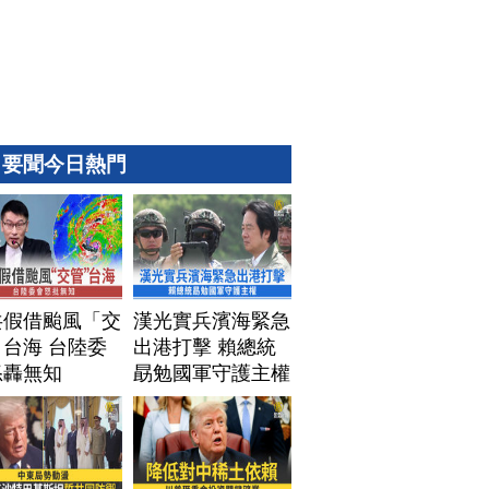
要聞今日熱門
共假借颱風「交
漢光實兵濱海緊急
台海 台陸委
出港打擊 賴總統
怒轟無知
勗勉國軍守護主權