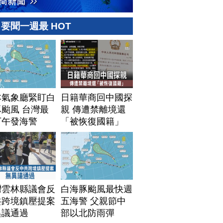
要聞一週最 HOT
本氣象廳緊盯白
日籍華商回中國探
颱風 台灣最
親 傳遭禁離境還
下午發海警
「被恢復國籍」
灣雲林縣議會反
白海豚颱風最快週
共跨境鎮壓提案
五海警 父親節中
異議通過
部以北防雨彈