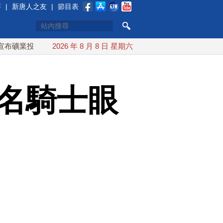
賽
|
新唐人之友
|
節目表
資20億美元
2026 年 8 月 8 日 星期六
中東局勢動盪 土耳其沙特巴基斯坦誓共同防禦
多名騎士眼