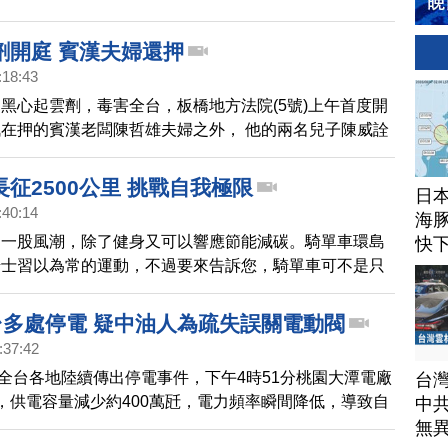
劑開庭 賓漢夫婦還押
:18:43
黑心起雲劑，毒害全台，板橋地方法院(5號)上午首度開
在押的賓漢老闆陳哲雄夫婦之外， 他的兩名兒子陳威詮
也都被傳喚到案。
征2500公里 挑戰自我極限
日
:40:14
海豚
是一股風潮，除了健身又可以響應節能減碳。騎單車環島
快
騎士習以為常的運動，不過要來告訴您，騎單車可不是只
動，帶您來看到，一群平均年齡55歲的阿公阿嬤們，要
開始台灣探險之旅。
全台多處停電 疑中油人為疏失誤關電動閥
:37:42
下午全台各地陸續傳出停電事件，下午4時51分桃園大潭電廠
台
，供電容量減少約400萬瓩，電力頻率瞬間降低，導致自
中
驛的安全保護措施，造成全台多處停電，截至17時24
無