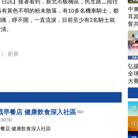
月 02 日訊】接著看到，新北市板橋區，民生路二段往
中東
路有黃色不明的粉末散落，有10多名機車騎士，都
耳
痛，睜不開，一直流淚，目前至少有2名騎士就
誓
釐清。
刺鼻
|
弘揚
全
大
戰早餐店 健康飲食深入社區
:30:50
餐店 健康飲食深入社區