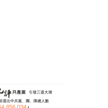
引發三退大潮
前退出中共黨、團、隊總人數
64,856,034
人