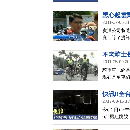
黑心起雲
2011-07-05 21
賓漢公司製造
庭，除了提訊
和陳威丞，
不老騎士長
2011-05-09 20
騎單車已經
現在是單車
有年輕人的活
騎著單車，
快訊!!
2017-08-15 18
今(15日)
6部機組跳脫
動啟動低頻電