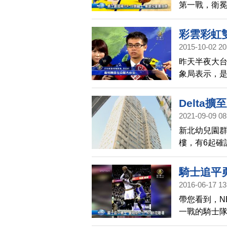
第一戰，衛
鎖，兩人總共
完全壓過騎士
彩雲彩虹
得1：0領先
2015-10-02 20
昨天半夜大
象局表示，
注意的是，
密切觀察。
Delta
2021-09-09 08
新北幼兒園群
樓，有6起確
護理師，新北
疫所隔離。
騎士追平勇
2016-06-17 13
帶您看到，N
一戰的騎士隊
順利將系列賽