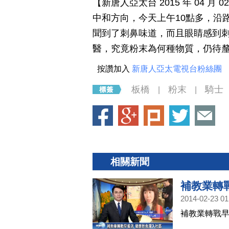
【新唐人亞太台 2015 年 04 
中和方向，今天上午10點多，沿
聞到了刺鼻味道，而且眼睛感到刺
醫，究竟粉末為何種物質，仍待
按讚加入
新唐人亞太電視台粉絲團
板橋
粉末
騎士
|
|
相關新聞
補教業轉
2014-02-23 01
補教業轉戰早