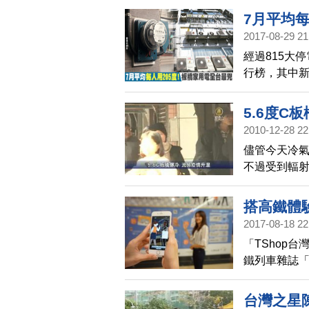
帝」詹姆斯4
7月平均
下30分的柯
2017-08-29 21
場，決定今年
經過815大
行榜，其中新
1.12億度，
5.6度C
2010-12-28 22
儘管今天冷
不過受到輻射
天氣冷，類流
下約27萬劑
搭高鐵體驗
只有36%及
2017-08-18 22
「TShop台
鐵列車雜誌「T
是利用高鐵南
座車站，廣告
台灣之星