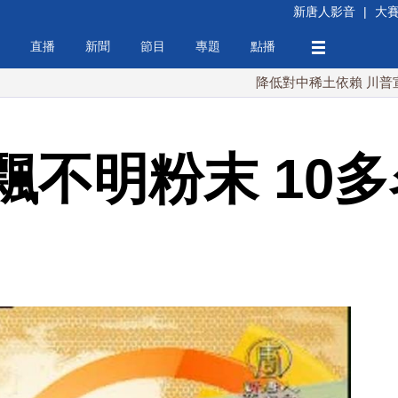
新唐人影音
|
大
直播
新聞
節目
專題
點播
降低對中稀土依賴 川普宣布礦業投
飄不明粉末 10