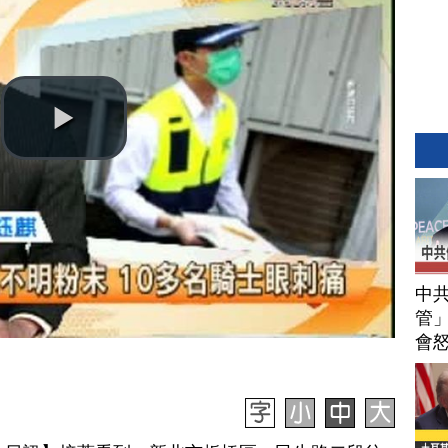
中
管」
會