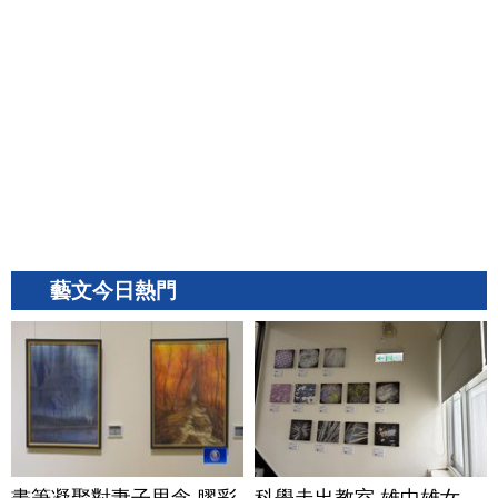
藝文今日熱門
畫筆凝聚對妻子思念 膠彩
科學走出教室 雄中雄女