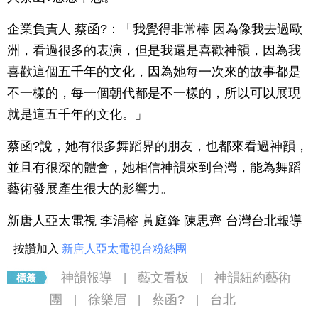
企業負責人 蔡函?：「我覺得非常棒 因為像我去過歐
洲，看過很多的表演，但是我還是喜歡神韻，因為我
喜歡這個五千年的文化，因為她每一次來的故事都是
不一樣的，每一個朝代都是不一樣的，所以可以展現
就是這五千年的文化。」
蔡函?說，她有很多舞蹈界的朋友，也都來看過神韻，
並且有很深的體會，她相信神韻來到台灣，能為舞蹈
藝術發展產生很大的影響力。
新唐人亞太電視 李涓榕 黃庭鋒 陳思齊 台灣台北報導
按讚加入
新唐人亞太電視台粉絲團
神韻報導
藝文看板
神韻紐約藝術
|
|
團
徐樂眉
蔡函?
台北
|
|
|