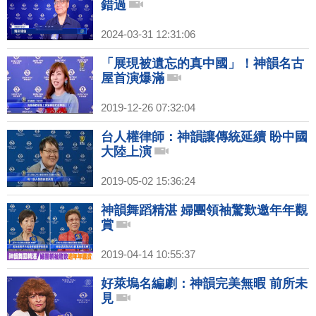
錯過
2024-03-31 12:31:06
「展現被遺忘的真中國」！神韻名古
屋首演爆滿
2019-12-26 07:32:04
台人權律師：神韻讓傳統延續 盼中國
大陸上演
2019-05-02 15:36:24
神韻舞蹈精湛 婦團領袖驚歎邀年年觀
賞
2019-04-14 10:55:37
好萊塢名編劇：神韻完美無暇 前所未
見