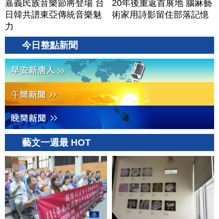
嘉義民族音樂節將登場 台
20年後重返首展地 腦麻藝
日韓共譜東亞傳統音樂魅
術家用詩影留住部落記憶
力
今日整點新聞
藝文一週最 HOT