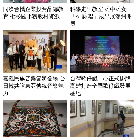
同濟會攜企業投資品德教
科學走出教室 雄中雄女
育 七校國小獲教材資源
「AI 詠唱」成果展潮州開
展
嘉義民族音樂節將登場 台
台灣歌仔戲中心正式掛牌
日韓共譜東亞傳統音樂魅
高雄打造全國歌仔戲發展
力
基地