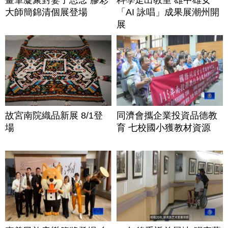
大師簡錦清個展登場
「AI 詠唱」成果展潮州開
展
故宮南院織品新展 8/1登
同濟會攜企業投資品德教
場
育 七校國小獲教材資源