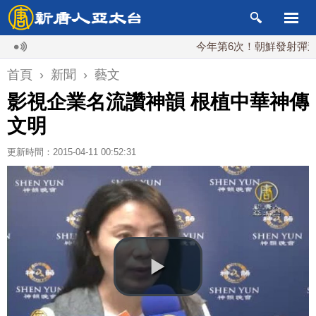
今年第6次！朝鮮發射彈道導彈 
首頁
›
新聞
›
藝文
影視企業名流讚神韻 根植中華神傳
文明
更新時間：2015-04-11 00:52:31