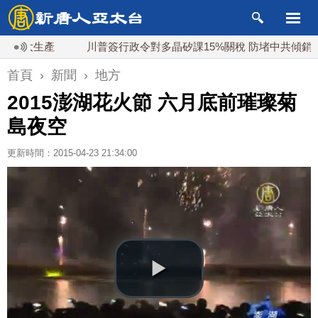
大生產
川普簽行政令對多晶矽課15%關稅 防堵中共傾銷
首頁
›
新聞
›
地方
2015澎湖花火節 六月底前璀璨菊
島夜空
更新時間：2015-04-23 21:34:00