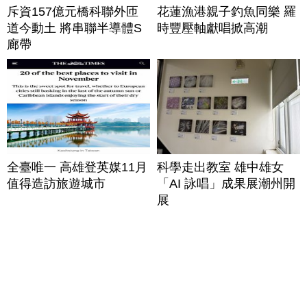
斥資157億元橋科聯外匝
花蓮漁港親子釣魚同樂 羅
道今動土 將串聯半導體S
時豐壓軸獻唱掀高潮
廊帶
全臺唯一 高雄登英媒11月
科學走出教室 雄中雄女
值得造訪旅遊城市
「AI 詠唱」成果展潮州開
展