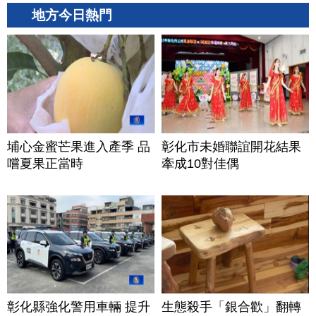
地方今日熱門
埔心金蜜芒果進入產季 品
彰化市未婚聯誼開花結果
嚐夏果正當時
牽成10對佳偶
彰化縣強化警用車輛 提升
生態殺手「銀合歡」翻轉