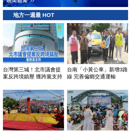
地方一週最 HOT
台灣第三城！北市議會提
台南「小黃公車」新增3路
案反跨境鎮壓 獲跨黨支持
線 完善偏鄉交通運輸