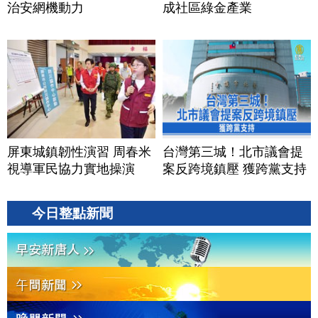
治安網機動力
成社區綠金產業
屏東城鎮韌性演習 周春米
台灣第三城！北市議會提
視導軍民協力實地操演
案反跨境鎮壓 獲跨黨支持
今日整點新聞