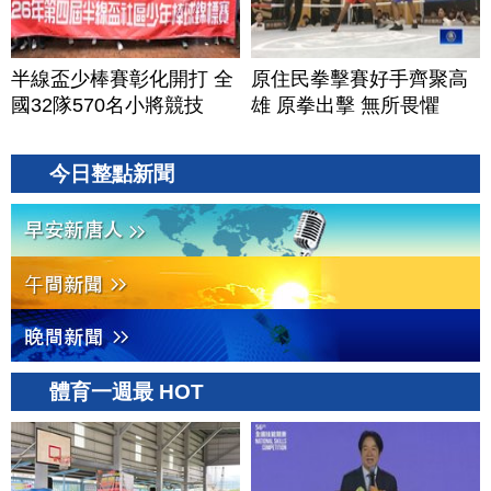
半線盃少棒賽彰化開打 全
原住民拳擊賽好手齊聚高
國32隊570名小將競技
雄 原拳出擊 無所畏懼
今日整點新聞
體育一週最 HOT