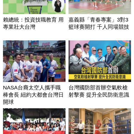
賴總統：投資技職教育 用
嘉義縣「青春專案」3對3
專業壯大台灣
籃球賽開打 千人同場競技
NASA台裔太空人攜手職
台灣國防部首辦空氣軟槍
棒會長 紐約大都會台灣日
射擊賽 提升全民防衛意識
開球