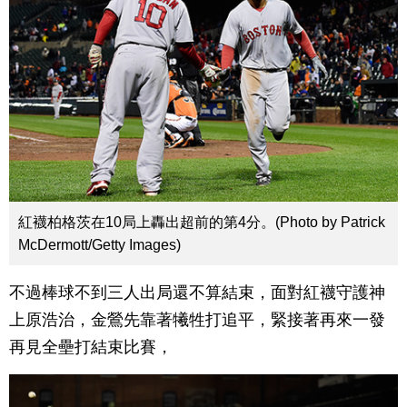
紅襪柏格茨在10局上轟出超前的第4分。(Photo by Patrick
McDermott/Getty Images)
不過棒球不到三人出局還不算結束，面對紅襪守護神
上原浩治，金鶯先靠著犧牲打追平，緊接著再來一發
再見全壘打結束比賽，