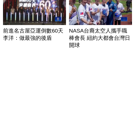
前進名古屋亞運倒數60天
NASA台裔太空人攜手職
李洋：做最強的後盾
棒會長 紐約大都會台灣日
開球