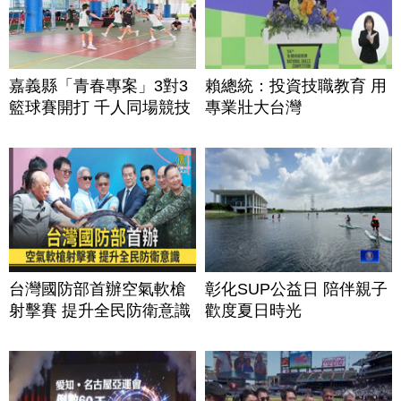
嘉義縣「青春專案」3對3
賴總統：投資技職教育 用
籃球賽開打 千人同場競技
專業壯大台灣
台灣國防部首辦空氣軟槍
彰化SUP公益日 陪伴親子
射擊賽 提升全民防衛意識
歡度夏日時光