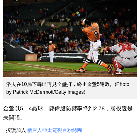
洛夫在10局下轟出再見全壘打，終止金鶯5連敗。(Photo
by Patrick McDermott/Getty Images)
金鶯以5：4贏球，陳偉殷防禦率降到2.78，勝投還是
未開張。
按讚加入
新唐人亞太電視台粉絲團