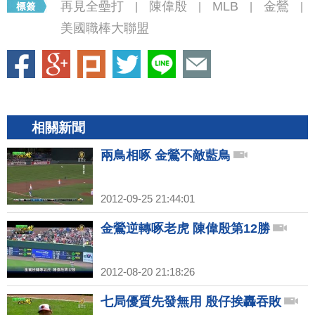
再見全壘打
陳偉殷
MLB
金鶯
|
|
|
|
美國職棒大聯盟
相關新聞
兩鳥相啄 金鶯不敵藍鳥
2012-09-25 21:44:01
金鶯逆轉啄老虎 陳偉殷第12勝
2012-08-20 21:18:26
七局優質先發無用 殷仔挨轟吞敗