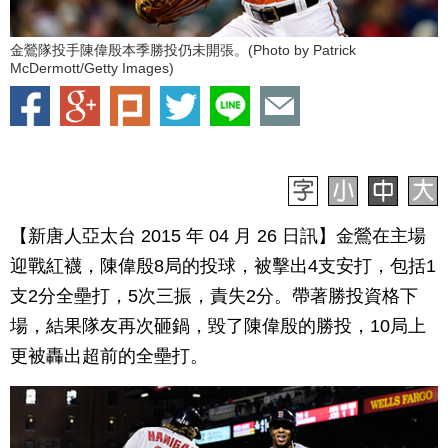
金鶯隊投手陳偉殷本季勝投仍未開張。(Photo by Patrick
McDermott/Getty Images)
【新唐人亞太台 2015 年 04 月 26 日訊】金鶯在主場
迎戰紅襪，陳偉殷8局的投球，被擊出4支安打，包括1
支2分全壘打，5次三振，責失2分。帶著勝投資格下
場，結果隊友再次砸鍋，毀了陳偉殷的勝投，10局上
更被轟出超前的全壘打。