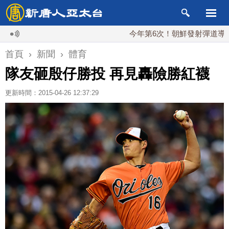
今年第6次！朝鮮發射彈道導彈 落日本
首頁
›
新聞
›
體育
隊友砸殷仔勝投 再見轟險勝紅襪
更新時間：2015-04-26 12:37:29