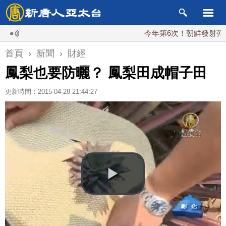
今年第6次！朝鮮發射彈道導彈 
首頁
›
新聞
›
財經
鳳梨也要防曬？ 鳳梨田成帽子田
更新時間：2015-04-28 21:44:27