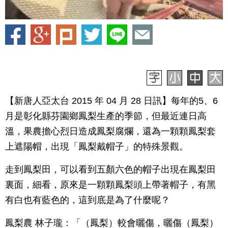
【新唐人亞太台 2015 年 04 月 28 日訊】每年的5、6
月是彰化縣芬園鄉鳳梨生產的季節，但最近連日高
溫，果農擔心烈日造成鳳梨腐爛，還為一顆顆鳳梨套
上遮陽帽，出現「鳳梨戴帽子」的特殊景觀。
走到鳳梨田，可以看到五顏六色的帽子出現在鳳梨田
裏面，細看，原來是一顆顆鳳梨頭上帶著帽子，有黑
有白也有藍色的，這到底是為了什麼呢？
鳳梨農 林子瓏：「（鳳梨）較會曬傷，曬傷（鳳梨）