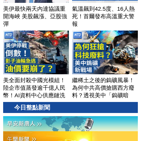
美伊最快兩天內達協議重
氣溫飆到42.5度、16人熱
開海峽 美股飆漲、亞股強
死！首爾發布高溫重大警
彈
報
美全面封殺中國光模組！
繼稀土之後的鎢礦風暴！
陸企市值蒸發逾千億人民
為何中共高價搶購西方廢
幣！AI資料中心供應鏈洗
料？透視美中「鎢礦暗
牌？台灣喜迎轉單！成關
戰」背後不為人知的資源
今日整點新聞
鍵樞紐？｜#財經新聞
爭奪｜#財經新聞｜
│20260805 (三)
20260804(二)