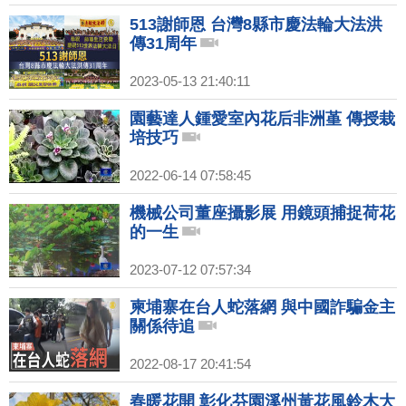
513謝師恩 台灣8縣市慶法輪大法洪
傳31周年
2023-05-13 21:40:11
園藝達人鍾愛室內花后非洲堇 傳授栽
培技巧
2022-06-14 07:58:45
機械公司董座攝影展 用鏡頭捕捉荷花
的一生
2023-07-12 07:57:34
柬埔寨在台人蛇落網 與中國詐騙金主
關係待追
2022-08-17 20:41:54
春暖花開 彰化芬園溪州黃花風鈴木大