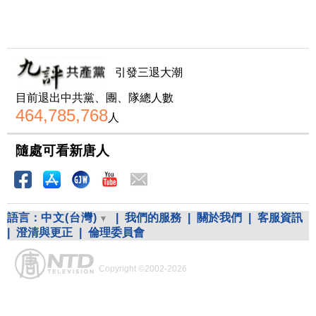
引發三退大潮
目前退出中共黨、團、隊總人數
464,785,768
人
隨處可看新唐人
語言：
中文(台灣)
|
我們的服務
|
關於我們
|
客服資訊
|
澄清與更正
|
倫理委員會
Copyright ©2002-2026