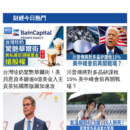
財經今日熱門
台灣珍奶驚艷華爾街！美
川普傳將對多晶矽課稅
貝恩資本砸逾6億美金入主
15% 美中峰會前再開戰
貢茶拓國際版圖加速攻
場？
美？｜#財經新聞｜
20260806(四)