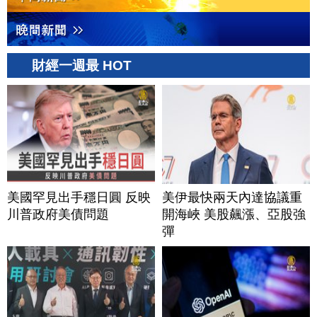
財經一週最 HOT
美國罕見出手穩日圓 反映
美伊最快兩天內達協議重
川普政府美債問題
開海峽 美股飆漲、亞股強
彈