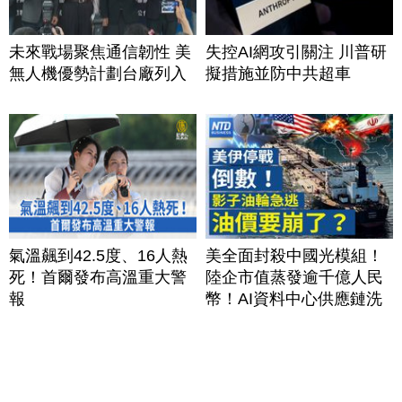
未來戰場聚焦通信韌性 美
失控AI網攻引關注 川普研
無人機優勢計劃台廠列入
擬措施並防中共超車
氣溫飆到42.5度、16人熱
美全面封殺中國光模組！
死！首爾發布高溫重大警
陸企市值蒸發逾千億人民
報
幣！AI資料中心供應鏈洗
牌？台灣喜迎轉單！成關
鍵樞紐？｜#財經新聞
│20260805 (三)