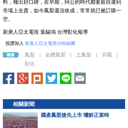
料，種出好口碑，在早期，阿公的時代都要親自運到
市場上去賣，如今鳳梨還沒收成，常常就已被訂購一
空。
新唐人亞太電視 葉錫鴻 台灣彰化報導
按讚加入
新唐人亞太電視台粉絲團
鳳梨
金鑽鳳梨
土鳳梨
芬園
|
|
|
|
彰化
相關新聞
國產鳳梨搶先上市 嚐鮮正當時