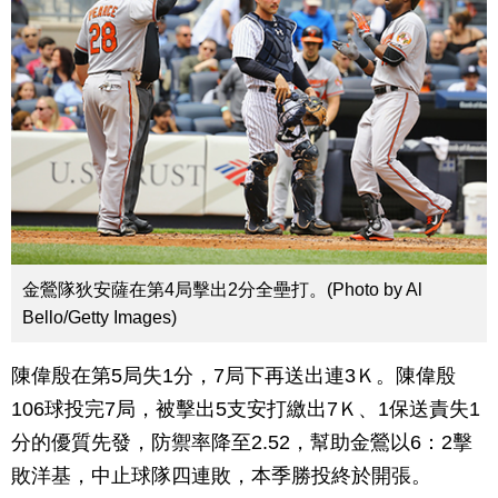
金鶯隊狄安薩在第4局擊出2分全壘打。(Photo by Al
Bello/Getty Images)
陳偉殷在第5局失1分，7局下再送出連3Ｋ。陳偉殷
106球投完7局，被擊出5支安打繳出7Ｋ、1保送責失1
分的優質先發，防禦率降至2.52，幫助金鶯以6：2擊
敗洋基，中止球隊四連敗，本季勝投終於開張。