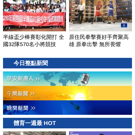
半線盃少棒賽彰化開打 全
原住民拳擊賽好手齊聚高
國32隊570名小將競技
雄 原拳出擊 無所畏懼
今日整點新聞
體育一週最 HOT