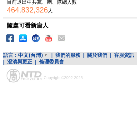
目前退出中共黨、團、隊總人數
464,832,326
人
隨處可看新唐人
語言：
中文(台灣)
|
我們的服務
|
關於我們
|
客服資訊
|
澄清與更正
|
倫理委員會
Copyright ©2002-2025