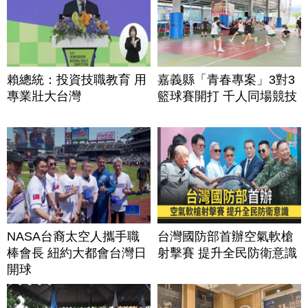
賴總統：投資技職教育 用
嘉義縣「青春專案」3對3
專業壯大台灣
籃球賽開打 千人同場競技
NASA台裔太空人攜手職
台灣國防部首辦空氣軟槍
棒會長 紐約大都會台灣日
射擊賽 提升全民防衛意識
開球