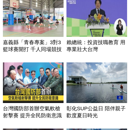
嘉義縣「青春專案」3對3
賴總統：投資技職教育 用
籃球賽開打 千人同場競技
專業壯大台灣
台灣國防部首辦空氣軟槍
彰化SUP公益日 陪伴親子
射擊賽 提升全民防衛意識
歡度夏日時光