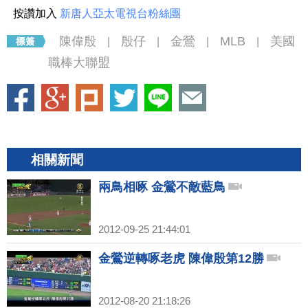
按讚加入
新唐人亞太電視台粉絲團
陳偉殷
殷仔
金鶯
MLB
美國
|
|
|
|
職棒大聯盟
相關新聞
兩鳥相啄 金鶯不敵藍鳥
2012-09-25 21:44:01
金鶯逆轉啄老虎 陳偉殷第12勝
2012-08-20 21:18:26