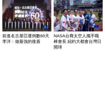
前進名古屋亞運倒數60天
NASA台裔太空人攜手職
李洋：做最強的後盾
棒會長 紐約大都會台灣日
開球