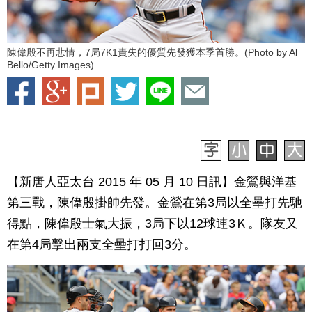
陳偉殷不再悲情，7局7K1責失的優質先發獲本季首勝。(Photo by Al
Bello/Getty Images)
【新唐人亞太台 2015 年 05 月 10 日訊】金鶯與洋基
第三戰，陳偉殷掛帥先發。金鶯在第3局以全壘打先馳
得點，陳偉殷士氣大振，3局下以12球連3Ｋ。隊友又
在第4局擊出兩支全壘打打回3分。