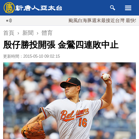
颱風白海豚週末最接近台灣 最快9日可能
首頁
›
新聞
›
體育
殷仔勝投開張 金鶯四連敗中止
更新時間：2015-05-10 09:02:15