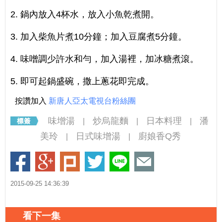
2. 鍋內放入4杯水，放入小魚乾煮開。
3. 加入柴魚片煮10分鐘；加入豆腐煮5分鐘。
4. 味噌調少許水和勻，加入湯裡，加冰糖煮滾。
5. 即可起鍋盛碗，撒上蔥花即完成。
按讚加入
新唐人亞太電視台粉絲團
味增湯
炒烏龍麵
日本料理
潘
|
|
|
美玲
日式味增湯
廚娘香Q秀
|
|
2015-09-25 14:36:39
看下一集