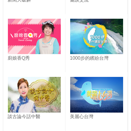
廚娘香Q秀
1000步的繽紛台灣
談古論今話中醫
美麗心台灣