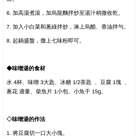
6. 加高湯煮滾，加烏龍麵拌炒至湯汁稍微收乾。
7. 加入小白菜和蔥綠拌炒，淋上烏醋、香油拌勻。
8. 起鍋盛盤，撒上七味粉即可。
◆味噌湯的食材
水 4杯、味噌 3大匙、冰糖 1/2茶匙 、豆腐 1塊 、
蔥花 適量、柴魚片 1小包、小魚干 15g。
◇味噌湯的作法
1. 將豆腐切一口大小塊。