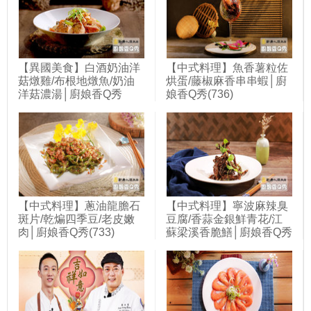
【異國美食】白酒奶油洋
【中式料理】魚香薯粒佐
菇燉雞/布根地燉魚/奶油
烘蛋/藤椒麻香串串蝦│廚
洋菇濃湯│廚娘香Q秀
娘香Q秀(736)
(720)
【中式料理】蔥油龍膽石
【中式料理】寧波麻辣臭
斑片/乾煸四季豆/老皮嫩
豆腐/香蒜金銀鮮青花/江
肉│廚娘香Q秀(733)
蘇梁溪香脆鱔│廚娘香Q秀
(742)