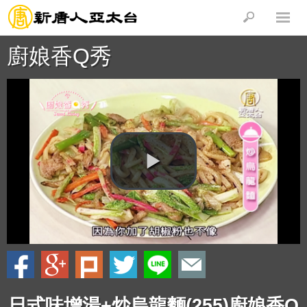
廚娘香Q秀
日式味增湯+炒烏龍麵(255)廚娘香Q