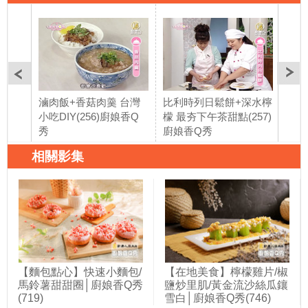
滷肉飯+香菇肉羹 台灣
比利時列日鬆餅+深水檸
三鮮
小吃DIY(256)廚娘香Q
檬 最夯下午茶甜點(257)
滋味
秀
廚娘香Q秀
相關影集
【麵包點心】快速小麵包/
【在地美食】檸檬雞片/椒
馬鈴薯甜甜圈│廚娘香Q秀
鹽炒里肌/黃金流沙絲瓜鑲
(719)
雪白│廚娘香Q秀(746)