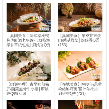
﹝異國美食﹞法式櫻桃鴨
【異國美食】第戎芥末燒
胸佐紅酒老醋醬汁/蔚藍海
肉/菌菇燉飯│廚娘香Q秀
岸香草紙包魚│廚娘香Q秀
(753)
(748)
【肉類料理】古早味煎豬
【在地美食】醃蜆仔/蒜蓉
肝/菌菇無骨牛小排│廚娘
粉絲鮮蚵煲/極汁羊小排│
香Q秀(756)
廚娘香Q秀(731)