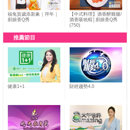
福兔賀歲添新象｜拜年｜
【中式料理】酒香醉雞腿/
廚娘香Q秀
酒香吸吮蝦│廚娘香Q秀
(750)
推薦節目
健康1+1
財經趨勢4.0