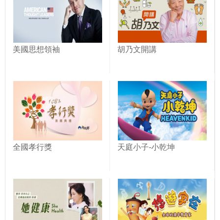
美國思想領袖
胡乃文開講
全國孝行獎
天庭小子-小乾坤