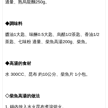
適量、熟烏龍麵250g。
◆調味料
醬油1大匙、味醂0.5大匙、烏醋1/2茶匙、香油1/2
茶匙、七味粉 適量、柴魚高湯200g、柴魚。
◆高湯的食材
水 300CC、昆布 約10公分、柴魚片 1小包。
◇柴魚高湯的做法
1. 鍋內放入水火昆布煮滾熄火。