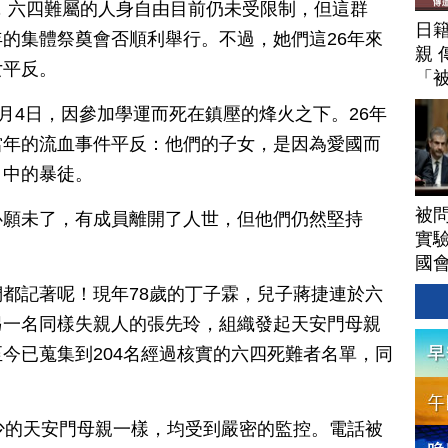
，六四難屬的人身自由目前仍未受限制，但這群
日
的集體祭奠會否順利舉行。不過，她們這26年來
親 
女平反。
「
6月4日，因參加學運而死在鎮壓的烽火之下。26年
當年的流血事件平反：他們的子女，是因為愛國而
」中的暴徒。
被
心願未了，有成員離開了人世，但他們仍然堅持
實驗
國
都記著呢！現年78歲的丁子霖，兒子蔣捷連於六
另一名同樣失親人的張先玲，組織發起天安門母親
今已蒐集到204名經過核實的六四死難者名單，同
少的天安門母親一樣，均受到嚴密的監控。電話被