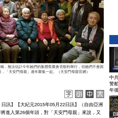
」稱，無法估計今年她們的集體祭奠會否順利舉行，但她們不會因
2日，「天安門母親」過年聚集一起。（天安門母親官網）
中
警船
年
 23 日訊】【大紀元2015年05月22日訊】（自由亞洲
將進入第26個年頭，對「天安門母親」來說，又