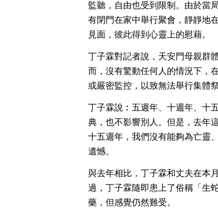
監聽，自由也受到限制。由於當
有閉門在家中舉行聚會，靜靜地
見面，彼此得到心靈上的慰藉。
丁子霖對記者說，天安門母親群體
而，沒有驚動任何人的情況下，
或嚴密監控，以致無法舉行集體
丁子霖說︰五週年、十週年、十
典，也不影響別人。但是，去年
十五週年，我們沒有能夠為亡靈
遺憾。
與去年相比，丁子霖和丈夫在本
過，丁子霖隨即患上了俗稱「生
藥，但感覺仍然難受。