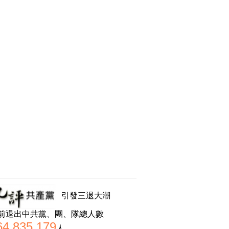
引發三退大潮
前退出中共黨、團、隊總人數
64,835,179
人