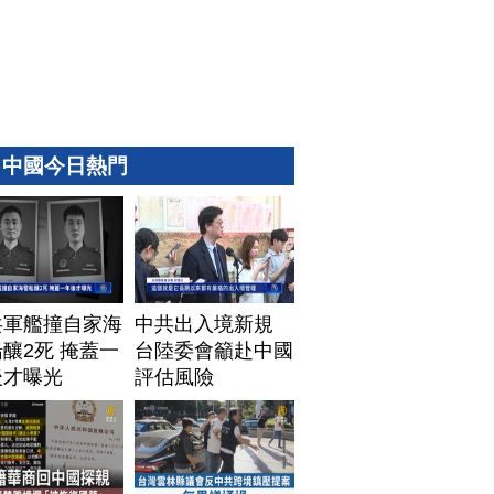
中國今日熱門
共軍艦撞自家海
中共出入境新規
釀2死 掩蓋一
台陸委會籲赴中國
後才曝光
評估風險