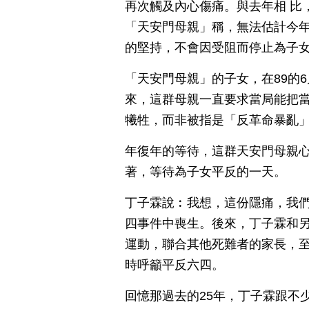
再次觸及內心傷痛。與去年相 比
「天安門母親」稱，無法估計今年
的堅持，不會因受阻而停止為子
「天安門母親」的子女，在89的
來，這群母親一直要求當局能把
犧牲，而非被指是「反革命暴亂
年復年的等待，這群天安門母親
著，等待為子女平反的一天。
丁子霖說︰我想，這份隱痛，我們
四事件中喪生。後來，丁子霖和
運動，聯合其他死難者的家長，至
時呼籲平反六四。
回憶那過去的25年，丁子霖跟不