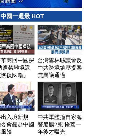
中國一週最 HOT
籍華商回中國探
台灣雲林縣議會反
傳遭禁離境還
中共跨境鎮壓提案
被恢復國籍」
無異議通過
共出入境新規
中共軍艦撞自家海
陸委會籲赴中國
警船釀2死 掩蓋一
估風險
年後才曝光