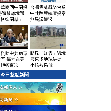
籍華商回中國探
台灣雲林縣議會反
傳遭禁離境還
中共跨境鎮壓提案
被恢復國籍」
無異議通過
問資助中共病毒
颱風「紅霞」過境
室 福奇在美
廣東多地現洪災
會拒答百次
小孩被捲飛
今日整點新聞