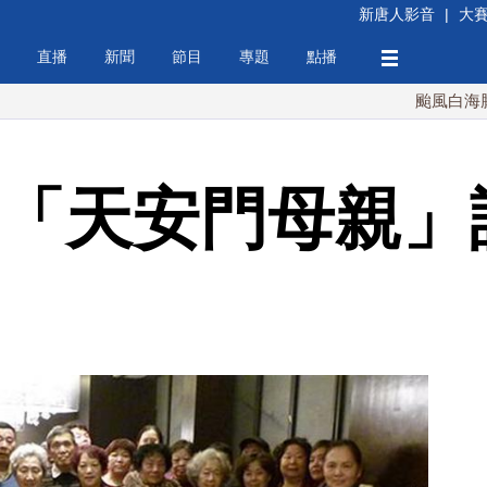
新唐人影音
|
大
直播
新聞
節目
專題
點播
颱風白海豚週末最
 「天安門母親」