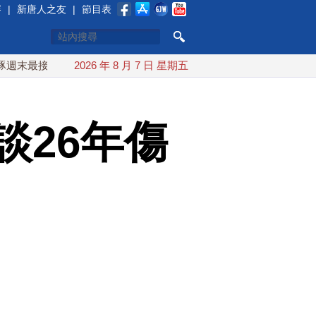
賽
|
新唐人之友
|
節目表
接近台灣 最快9日可能登陸中國
2026 年 8 月 7 日 星期五
台灣漢光首結合城鎮演習 AI
談26年傷