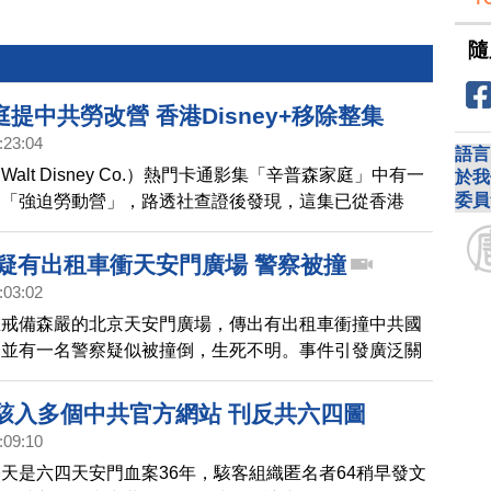
隨
提中共勞改營 香港Disney+移除整集
:23:04
語言
alt Disney Co.）熱門卡通影集「辛普森家庭」中有一
於我
委員
的「強迫勞動營」，路透社查證後發現，這集已從香港
串流服務中移除。
 疑有出租車衝天安門廣場 警察被撞
:03:02
在戒備森嚴的北京天安門廣場，傳出有出租車衝撞中共國
，並有一名警察疑似被撞倒，生死不明。事件引發廣泛關
4駭入多個中共官方網站 刊反共六四圖
:09:10
天是六四天安門血案36年，駭客組織匿名者64稍早發文