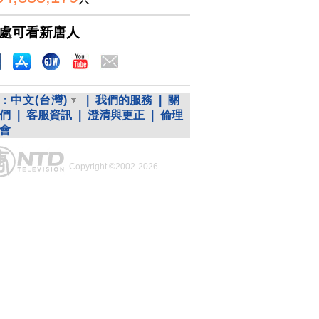
處可看新唐人
：
中文(台灣)
|
我們的服務
|
關
們
|
客服資訊
|
澄清與更正
|
倫理
會
Copyright ©2002-2026