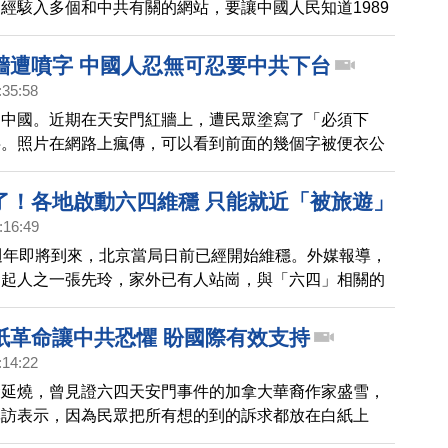
經駭入多個和中共有關的網站，要讓中國人民知道1989
共在天安門屠殺百姓真相。
牆遭噴字 中國人忍無可忍要中共下台
:35:58
到中國。近期在天安門紅牆上，遭民眾塗寫了「必須下
字。照片在網路上瘋傳，可以看到前面的幾個字被便衣公
住，但止不住社群媒體快速傳播。外界議論被遮住的字
黨三個字，這已經不是中國民眾第一次在抗議中共暴政，
了！各地啟動六四維穩 只能就近「被旅遊」
眾在北京海淀區四通橋掛反共標語，此外北京廁所也到處
:16:49
傳單與文字。
週年即將到來，北京當局日前已經開始維穩。外媒報導，
發起人之一張先玲，家外已有人站崗，與「六四」相關的
陸續「被旅遊」。不過，由於中國經濟太差，政府沒錢，
六四」的維穩工作與往年有所不同，多位敏感人士「被旅
紙革命讓中共恐懼 盼國際有效支持
大減，只能就近被帶到住家附近。
:14:22
命延燒，曾見證六四天安門事件的加拿大華裔作家盛雪，
專訪表示，因為民眾把所有想的到的訴求都放在白紙上
中共感到恐懼。並呼籲國際社會要扮演重要後盾，預做制