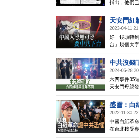
指出，他們已
年6月4日中
天安門紅
2023-04-11 21
好，鏡頭轉
台」幾個大
安拿白布擋
中，有共產
中共沒錢
先前也有民
2024-05-28 20
可見反共的
六四事件35
天安門母親
維權人士也
今年針對「
盛雪：白
遊」的範圍
2022-11-30 22
中國白紙革
在台北接受
了，這點讓