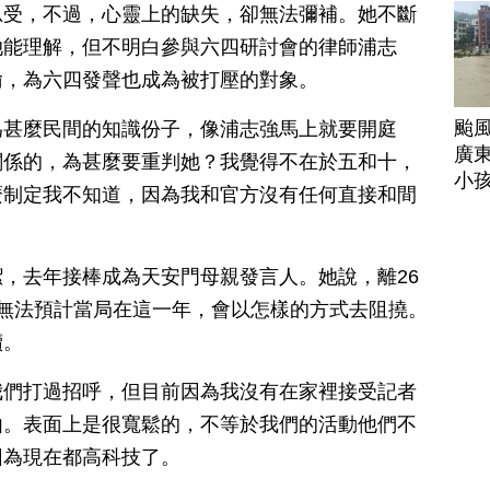
忍受，不過，心靈上的缺失，卻無法彌補。她不斷
她能理解，但不明白參與六四研討會的律師浦志
瑜，為六四發聲也成為被打壓的對象。
颱
為甚麼民間的知識份子，像浦志強馬上就要開庭
廣
關係的，為甚麼要重判她？我覺得不在於五和十，
小
麼制定我不知道，因為我和官方沒有任何直接和間
，去年接棒成為天安門母親發言人。她說，離26
無法預計當局在這一年，會以怎樣的方式去阻撓。
續。
我們打過招呼，但目前因為我沒有在家裡接受記者
由。表面上是很寬鬆的，不等於我們的活動他們不
因為現在都高科技了。