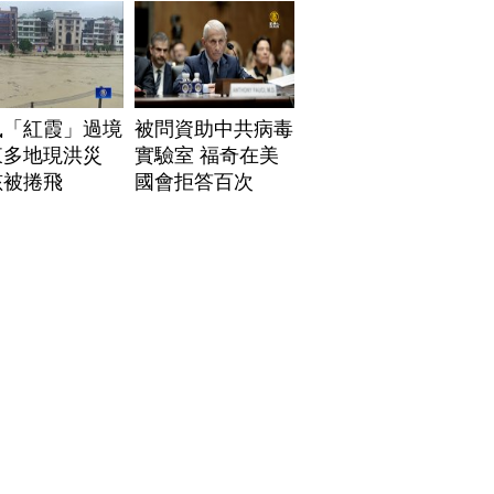
風「紅霞」過境
被問資助中共病毒
東多地現洪災
實驗室 福奇在美
孩被捲飛
國會拒答百次