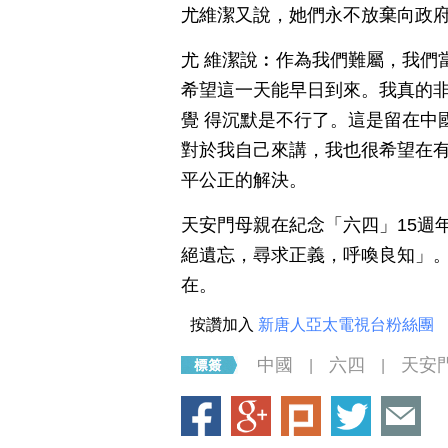
尤維潔又說，她們永不放棄向政
尤 維潔說︰作為我們難屬，我們
希望這一天能早日到來。我真的
覺 得沉默是不行了。這是留在中
對於我自己來講，我也很希望在
平公正的解決。
天安門母親在紀念「六四」15週
絕遺忘，尋求正義，呼喚良知」
在。
按讚加入
新唐人亞太電視台粉絲團
中國
六四
天安
|
|