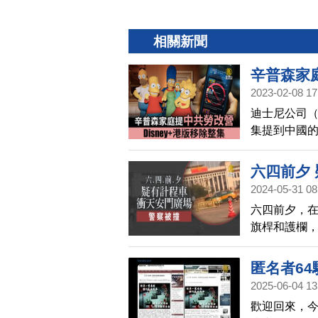
相關新聞
辛普森家庭
2023-02-08 17
迪士尼公司（W
集提到中國
Disney+
六四前夕
2024-05-31 08
六四前夕，
旗桿和護欄
注。
匿名者6
2025-06-04 13
歡迎回來，今