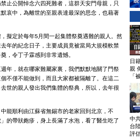
局禁止公開悼念六四死難者，這群天安門母親，只
在默哀中，為離世的至親表達最深的思念，也藉著
，擬定於每年5月間一起集體祭奠遇難的親人。然
在去年的紀念日子，主要成員竟被當局大規模軟禁
祭奠，令丁子霖感到非常遺憾。
日
親 
五週年，就在哪家難屬家裏，我們默默地關了門祭
「
這個不僅不能做到，而且大家都被隔離了。在這二
、去世的親人發出我們集體的祭典，所以，去年很
月中能順利由江蘇省無錫市的老家回到北京，不
中
蛇」的帶狀皰疹，身上長滿了水泡，看了醫生吃了
台
評