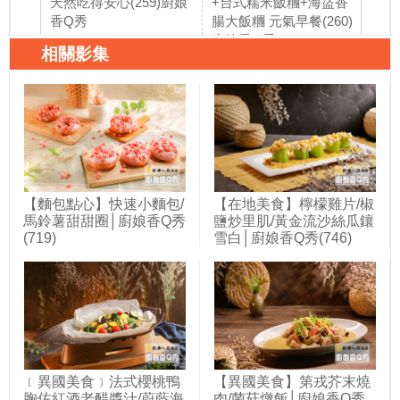
天然吃得安心(259)廚娘
+台式糯米飯糰+海盜香
燒 
香Q秀
腸大飯糰 元氣早餐(260)
娘香
廚娘香Q秀
相關影集
【麵包點心】快速小麵包/
【在地美食】檸檬雞片/椒
馬鈴薯甜甜圈│廚娘香Q秀
鹽炒里肌/黃金流沙絲瓜鑲
(719)
雪白│廚娘香Q秀(746)
﹝異國美食﹞法式櫻桃鴨
【異國美食】第戎芥末燒
胸佐紅酒老醋醬汁/蔚藍海
肉/菌菇燉飯│廚娘香Q秀