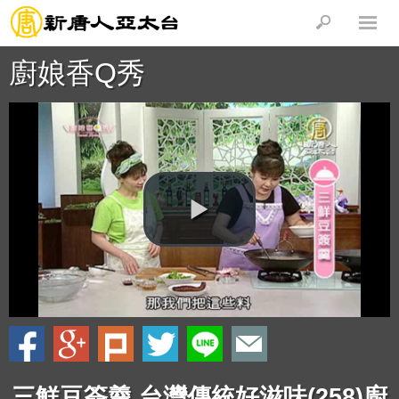
廚娘香Q秀
三鮮豆簽羹 台灣傳統好滋味(258)廚