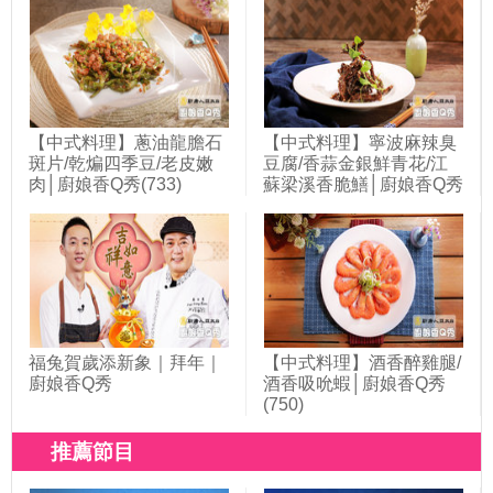
【中式料理】蔥油龍膽石
【中式料理】寧波麻辣臭
斑片/乾煸四季豆/老皮嫩
豆腐/香蒜金銀鮮青花/江
肉│廚娘香Q秀(733)
蘇梁溪香脆鱔│廚娘香Q秀
(742)
福兔賀歲添新象｜拜年｜
【中式料理】酒香醉雞腿/
廚娘香Q秀
酒香吸吮蝦│廚娘香Q秀
(750)
推薦節目