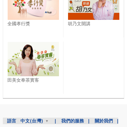
全國孝行獎
胡乃文開講
田美女奉茶實客
語言
中文(台灣)
|
我們的服務
|
關於我們
|