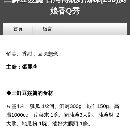
娘香Q秀
首頁
留言
鲜美、香甜，回味想念。
主廚：張麗蓉
◆三鮮豆簽羹的食材
豆簽4片、瓠瓜 1/2個、鮮蚵300g、蝦仁150g、高
湯1000cc、芹菜末 1碗、豬油蔥3大匙、油蔥酥 ２
大匙、地瓜粉 1碗、滷好大腸頭 1條。