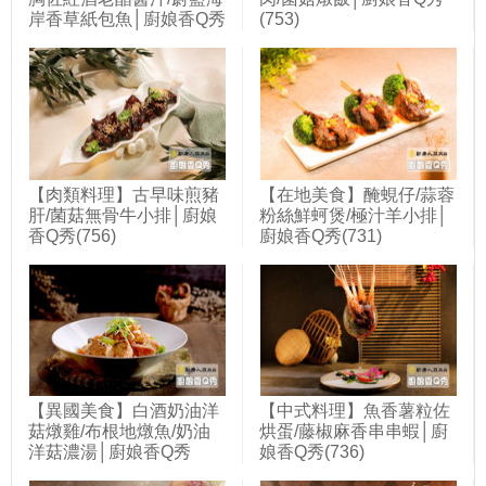
岸香草紙包魚│廚娘香Q秀
(753)
(748)
【肉類料理】古早味煎豬
【在地美食】醃蜆仔/蒜蓉
肝/菌菇無骨牛小排│廚娘
粉絲鮮蚵煲/極汁羊小排│
香Q秀(756)
廚娘香Q秀(731)
【異國美食】白酒奶油洋
【中式料理】魚香薯粒佐
菇燉雞/布根地燉魚/奶油
烘蛋/藤椒麻香串串蝦│廚
洋菇濃湯│廚娘香Q秀
娘香Q秀(736)
(720)