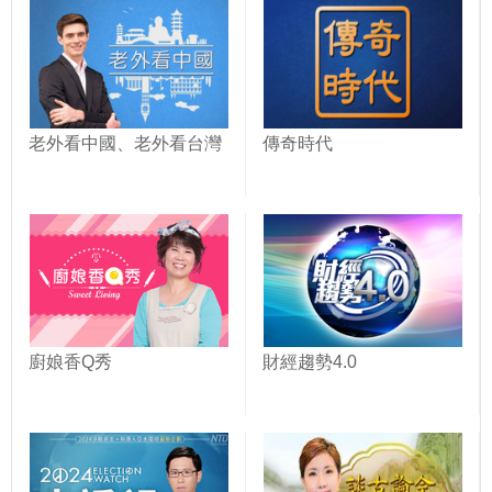
老外看中國、老外看台灣
傳奇時代
廚娘香Q秀
財經趨勢4.0