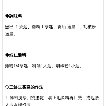
◆調味料
鹽巴 １茶匙、雞粉１茶匙、香油 適量 、胡椒粉
適量。
◆蝦仁醃料
雞粉1/4茶匙、料酒1大匙、胡椒粉1小匙。
◇三鮮豆簽羹的作法
1. 鮮蚵洗淨川燙瀝乾，裹上地瓜粉再川燙，撈起放
入冰水裡泡涼。