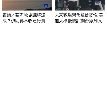
霍爾木茲海峽協議將達
未來戰場聚焦通信韌性 美
成？伊朗傳不收通行費
無人機優勢計劃台廠列入