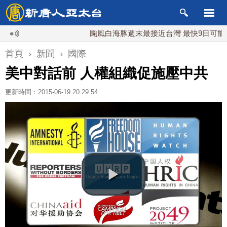
颱風白海豚週末最接近台灣 最快9日可能登陸中
首頁
›
新聞
›
國際
美中對話前 人權組織促施壓中共
更新時間：2015-06-19 20:29:54