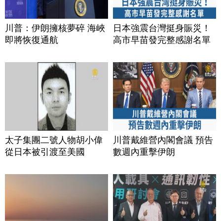
川普：伊朗擁核夢碎 海峽
日本強震台灣挺身賑災！
即將恢復通航
高市早苗發完整感謝名單
太子集團二號人物胡小偉
川普戴維營內閣會議 預告
從日本被引渡至美國
數週內重擊伊朗