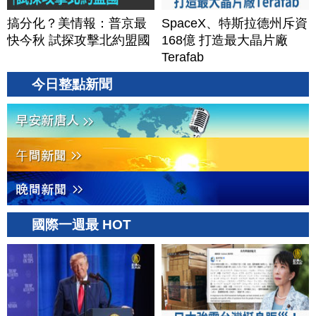
搞分化？美情報：普京最
SpaceX、特斯拉德州斥資
快今秋 試探攻擊北約盟國
168億 打造最大晶片廠
Terafab
今日整點新聞
國際一週最 HOT