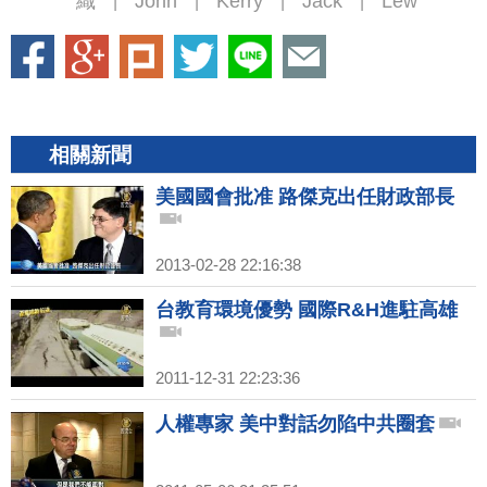
織
John
Kerry
Jack
Lew
|
|
|
|
相關新聞
美國國會批准 路傑克出任財政部長
2013-02-28 22:16:38
台教育環境優勢 國際R&H進駐高雄
2011-12-31 22:23:36
人權專家 美中對話勿陷中共圈套