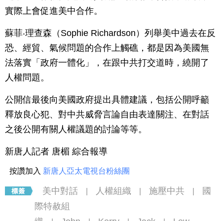
實際上會促進美中合作。
蘇菲‧理查森（Sophie Richardson）列舉美中過去在反
恐、經貿、氣候問題的合作上觸礁，都是因為美國無
法落實「政府一體化」，在跟中共打交道時，繞開了
人權問題。
公開信最後向美國政府提出具體建議，包括公開呼籲
釋放良心犯、對中共威脅言論自由表達關注、在對話
之後公開有關人權議題的討論等等。
新唐人記者 唐楣 綜合報導
按讚加入
新唐人亞太電視台粉絲團
美中對話
人權組織
施壓中共
國
|
|
|
際特赦組