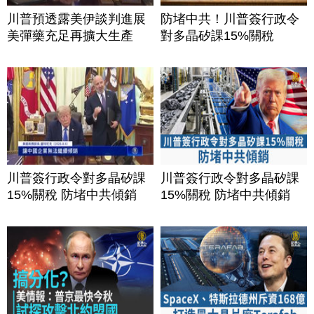
川普預透露美伊談判進展
防堵中共！川普簽行政令
美彈藥充足再擴大生產
對多晶矽課15%關稅
川普簽行政令對多晶矽課
川普簽行政令對多晶矽課
15%關稅 防堵中共傾銷
15%關稅 防堵中共傾銷