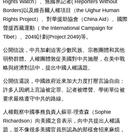
Rights Watch）、無國界記者( Reporters Without
Borders)以及維吾爾人權項目（the Uighur Human
Rights Project）、對華援助協會（China Aid）、國際
聲援西藏運動（ the International Campaign for
Tibet）、2049計劃(Project 2049)等。
公開信說，中共加劇迫害少數民族、宗教團體和其他
弱勢群體。人權團體敦促美國對中共施壓，在美中戰
略與經濟對話中，提出中國人權議題。
公開信還說，中國政府近來加大力度打壓言論自由：
許多人因網上言論被定罪、記者被噤聲、學術單位被
要求嚴格遵守中共的路線。
人權觀察中國事務負責人蘇菲‧理查森（Sophie
Richardson）向美國之音表示，向中共提出人權議
題，並不像很多美國官員所認為的那樣會招來麻煩，