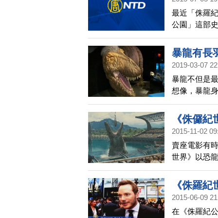
最近「侏羅
公園」這部
這部影片的
辛。
暴龍有長
2019-03-07 22
暴龍不但是
想像，暴龍
學對暴龍最
《侏儸紀
2015-11-02 09
賣座電影有
世界》以恐
集呢？一起
《侏羅紀
2015-06-09 21
在《侏羅紀