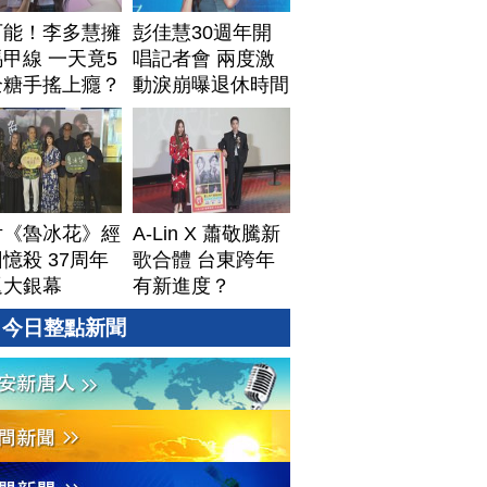
可能！李多慧擁
彭佳慧30週年開
甲線 一天竟5
唱記者會 兩度激
全糖手搖上癮？
動淚崩曝退休時間
片《魯冰花》經
A-Lin X 蕭敬騰新
憶殺 37周年
歌合體 台東跨年
返大銀幕
有新進度？
今日整點新聞