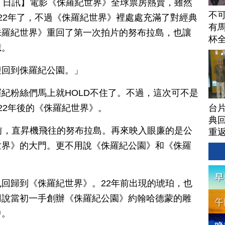
月 20 日訊】電影《侏羅紀世界》全球票房熱賣，雖然
不
22年了，不過《侏羅紀世界》裡處處充滿了對經典
有馬
侏羅紀世界》重回了第一次拍片的努布拉島，也讓
杯
憶。
迎回到侏羅紀公園。」
紀粉絲們馬上就HOLD不住了。不過，這次可不是
台
22年後的《侏羅紀世界》。
典回
前，直昇機飛往的努布拉島。再來映入眼廉的是公
重
世界》的大門。更不用說《侏羅紀公園》和《侏羅
回歸到《侏羅紀世界》。22年前出現的琥珀，也
用說當初一手創辦《侏羅紀公園》約翰哈德蒙的雕
中。