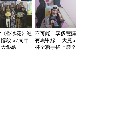
片《魯冰花》經
不可能！李多慧擁
憶殺 37周年
有馬甲線 一天竟5
返大銀幕
杯全糖手搖上癮？