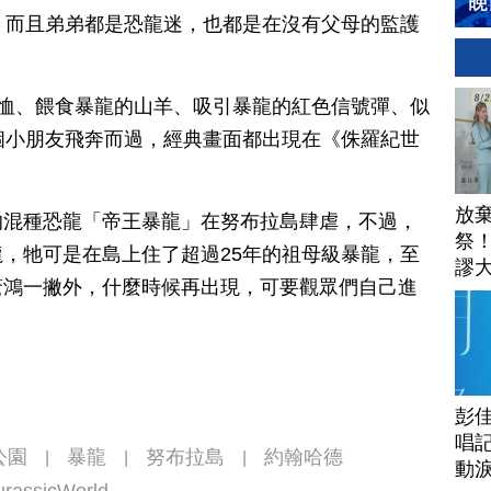
，而且弟弟都是恐龍迷，也都是在沒有父母的監護
T恤、餵食暴龍的山羊、吸引暴龍的紅色信號彈、似
個小朋友飛奔而過，經典畫面都出現在《侏羅紀世
放
的混種恐龍「帝王暴龍」在努布拉島肆虐，不過，
祭
，牠可是在島上住了超過25年的祖母級暴龍，至
謬
驚鴻一撇外，什麼時候再出現，可要觀眾們自己進
安
彭佳
唱記
公園
暴龍
努布拉島
約翰哈德
|
|
|
動