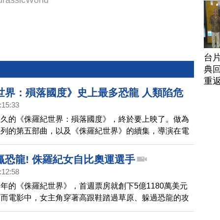
urassicWorld
台
典回
重
世界：殞落國度》史上最多恐龍 人類陷危
:15:33
已久的《侏羅紀世界：殞落國度》，終於要上映了。做為
系列的第五部曲，以及《侏羅紀世界》的續集，導演在電
了調整，恐龍數量與種類將是史上最多，還加入驚悚元
粉絲更多驚喜。
贏恐龍! 侏羅紀女自比奧運選手
:12:58
年的《侏羅紀世界》，首週票房就創下5億1180萬美元
。而電影中，女主角穿著高跟鞋踏過草原、躲過恐龍的攻
度完全不輸給男主角，不少女性觀眾都嘖嘖稱奇，想知