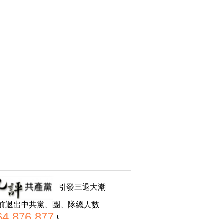
引發三退大潮
前退出中共黨、團、隊總人數
64,876,877
人