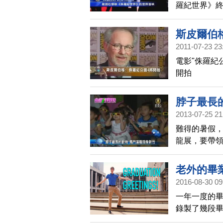
羅紀世界》終
盛大首映。
斯皮爾伯格
2011-07-23 23
電影"侏羅紀公
開拍
脖子最長
2013-07-25 21
難得的暑假
龍展，要帶
從娛樂中學習
老外的畢
2016-08-30 09
公園？雲林
一年一度的
Hedges
錄製了幾段