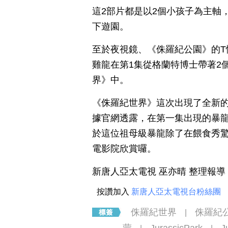
這2部片都是以2個小孩子為主軸
下遊園。
至於夜視鏡、《侏羅紀公園》的
雞龍在第1集從格蘭特博士帶著2
界》中。
《侏羅紀世界》這次出現了全新
據官網透露，在第一集出現的暴龍
於這位祖母級暴龍除了在餵食秀
電影院欣賞囉。
新唐人亞太電視 巫亦晴 整理報導
按讚加入
新唐人亞太電視台粉絲團
侏羅紀世界
侏羅紀
|