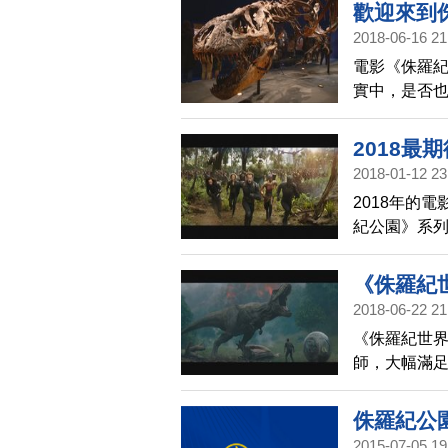
道，她是怎
歡迎來到
2018-06-16 21
電影《侏羅紀
實中，是否
睹史上最完
2018最
2018-01-12 23
場
2018年的
紀公園》系列
的奧斯卡最佳
仇者聯盟3：
《侏羅紀
2018-06-22 21
年
《侏羅紀世
師，大幅滿足
《侏羅紀公
影迷對恐龍
侏羅紀公
2015-07-05 19