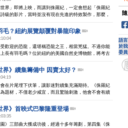
紀世界」即將上映，而講到侏羅紀，一定會想起「侏羅紀
隨
史詩級的影片，當時並沒有現在先進的特效製作，那麼，
超逼真恐龍到底是怎麼做出來的呢？一起來揭曉幕後祕
羽毛？紐約展覽顛覆對暴龍印象
:10:04
語言
於我
最受歡迎的恐龍，還堪稱恐龍之王，相當兇猛。不過你能
委員
身上長有羽毛嗎？位於紐約的美國自然史博物館，將考古
新的發現，呈現在展覽中，帶您看看。
世界》續集籌備中 因賣太好？
:04:19
時會在片尾埋下伏筆，讓影迷對續集充滿期待。《侏羅紀
龍為題材，不僅老少咸宜，而且驚險刺激，他會不會有續
來聽聽製片人怎麼說。
世界》首映式巴黎隆重登場
:03:35
公園》三部曲大獲成功後，經過十多年籌劃，第四集《侏