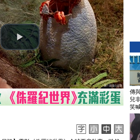
傳
兒
笑