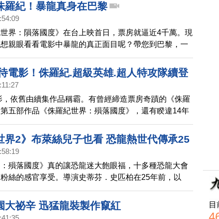
麼辦到的。
侏羅紀！暴龍真身在巴黎
:54:09
世界：隕落國度》在台上映首日，票房就逼近4千萬。現
也想親眼看看電影中暴龍的真正面目呢？帶您到巴黎，一
整的暴龍真身！
期待電影！侏羅紀.超級英雄.超人特攻隊續登
:11:27
電影，依舊由續集作品稱霸。有曾經締造票房奇蹟的《侏羅
第五部作品《侏羅紀世界：殞落國度》，還有睽違14年
動畫《超人特攻隊》第2集，以及漫威宇宙十年大戲《復
無限之戰》，精彩可期。
世界2》布萊絲兒子也看 恐龍熱世代傳承25
:58:19
界：殞落國度》真的讓恐龍迷大飽眼福，十多種恐龍大會
粉絲的感官享受。導演史蒂芬．史匹柏在25年前，以
園》掀起全球恐龍熱之後，歷經三任不同導演打造續集，
的喜愛，似乎世代傳承，熱度不減。
園大祕辛 迅猛龍裝製作竄紅
目
4
:41:35