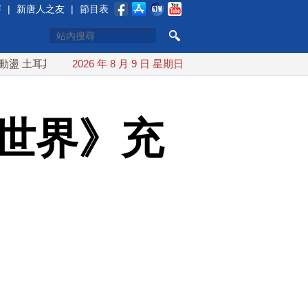
賽
|
新唐人之友
|
節目表
耳其沙特巴基斯坦誓共同防禦
2026 年 8 月 9 日 星期日
漢光實兵濱海緊急出港打擊 賴總
紀世界》充