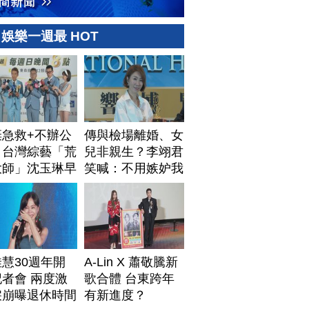
娛樂一週最 HOT
棄急救+不辦公
傳與檢場離婚、女
！台灣綜藝「荒
兒非親生？李翊君
大師」沈玉琳早
笑喊：不用嫉妒我
排身後事
慧30週年開
A-Lin X 蕭敬騰新
者會 兩度激
歌合體 台東跨年
淚崩曝退休時間
有新進度？