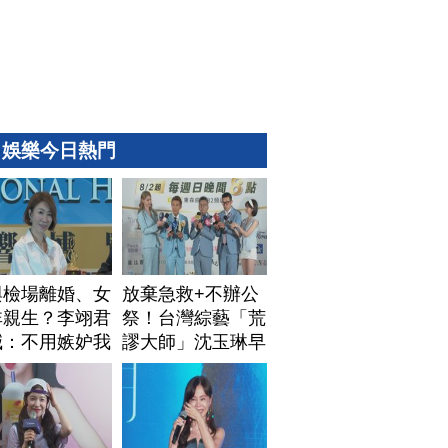
娛樂今日熱門
與檢場離婚、女
放棄急救+不辦公
非親生？李翊君
祭！台灣綜藝「荒
喊：不用嫉妒我
謬大師」沈玉琳早
安排身後事