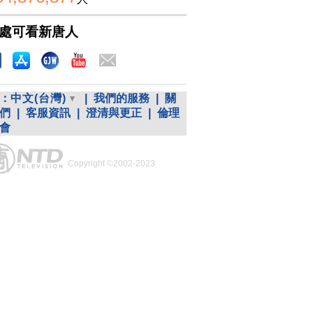
處可看新唐人
：
中文(台灣)
|
我們的服務
|
關
們
|
客服資訊
|
澄清與更正
|
倫理
會
Copyright ©2002-2023