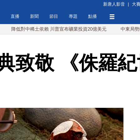
新唐人影音
|
大
直播
新聞
節目
專題
點播
對中稀土依賴 川普宣布礦業投資20億美元
中東局勢動盪 土
經典致敬 《侏羅