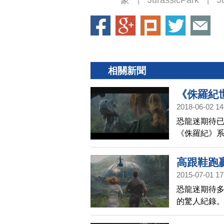
蒙
JurassicPark
J
|
|
相關新聞
《侏羅紀
2018-06-02 14
機？
恐龍迷期待
《侏羅紀》
影風格上做
素，要帶給
高跟鞋跑
2015-07-01 17
恐龍迷期待多
的驚人紀錄
擊，而且速