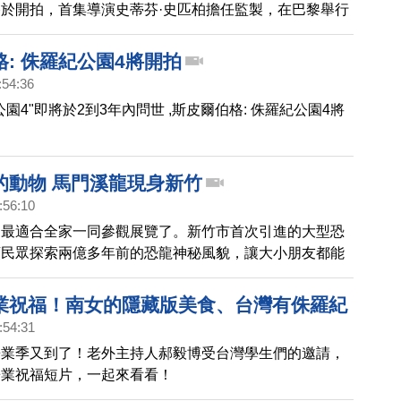
於開拍，首集導演史蒂芬·史匹柏擔任監製，在巴黎舉行
: 侏羅紀公園4將開拍
:54:36
園4"即將於2到3年內問世 ,斯皮爾伯格: 侏羅紀公園4將
的動物 馬門溪龍現身新竹
:56:10
，最適合全家一同參觀展覽了。新竹市首次引進的大型恐
領民眾探索兩億多年前的恐龍神秘風貌，讓大小朋友都能
科普知識，一起來看看 。
業祝福！南女的隱藏版美食、台灣有侏羅紀
:54:31
未來的藝術家│老外看台灣│郝毅博 Ben
畢業季又到了！老外主持人郝毅博受台灣學生們的邀請，
畢業祝福短片，一起來看看！